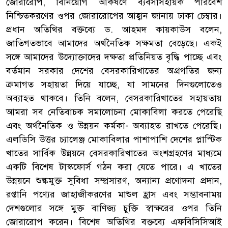
জোরারোপ, বিনিয়োগ আকর্ষণে ব্যবসাসহায়ক পরিবেশ
নিশ্চিতকরণের ওপর জোরারোপের আহ্বান জানায় ঢাকা চেম্বার।
প্রধান অতিথির বক্তব্যে ড. আহমদ কায়কাউস বলেন,
জাতিগতভাবে আমাদের অর্থনৈতিক সক্ষমতা বেড়েছে। একই
সঙ্গে আমাদের উদ্যোক্তাদের দক্ষতা প্রতিনিয়ত বৃদ্ধি পাচ্ছে এবং
বর্তমান সরকার দেশের বেসরকারিখাতের অগ্রগতির জন্য
ক্রমাগত সহায়তা দিয়ে যাচ্ছে, যা সামনের দিনগুলোতেও
অব্যাহত থাকবে। তিনি বলেন, বেসরকারিখাতের সহায়তায়
আমরা সব নেতিবাচক সমালোচনা মোকাবিলা করতে পেরেছি
এবং অর্থনৈতিক ও উন্নয়ন কর্মকা- অব্যাহত রাখতে পেরেছি।
এলডিসি উত্তর চ্যালেঞ্জ মোকাবিলার পাশাপাশি দেশের প্লাস্টিক
খাতের সার্বিক উন্নয়নে বেসরকারিখাতের অংশগ্রহণের মাধ্যমে
একটি বিশেষ টাস্কফোর্স গঠন করা যেতে পারে। এ খাতের
উন্নয়নে শুল্কমুক্ত সুবিধা সম্প্রসারণ, অন্যান্য প্রণোদনা প্রদান,
রপ্তানি পণ্যের জাহাজীকরণের মাশুল হ্রাস এবং সম্ভাবনাময়
দেশগুলোর সঙ্গে মুক্ত বাণিজ্য চুক্তি স্বাক্ষরের ওপর তিনি
জোরারোপ করেন। বিশেষ অতিথির বক্তব্যে এফবিসিসিআই