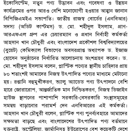
ইকোসিস্টেম, নতুন পণ্য উদ্ভাবন এবং গবেষণা ও উন্নয়ন
কার্যক্রমের ওপর আরও বেশি মনোযোগী হওয়ার আহ্বান জানান
বিপিজিএমইএ সভাপতি। জাতীয় রাজস্ব বোর্ডের (এনবিআর)
সদস্য (অডিট কাস্টমস) ড. মো. শহীদুল ইসলাম, প্রাণ-
আরএফএল গ্রুপ এর চেয়ারম্যান ও প্রধান নির্বাহী কর্মকর্তা
আহসান খান চৌধুরী এবং বাংলাদেশ প্রকৌশল বিশ্ববিদ্যালয়ের
(বুয়েট) কেমিক্যাল বিভাগের অবসরপ্রাপ্ত অধ্যাপক ড. ইজাজ
হোসেন অনুষ্ঠানের নির্ধারিত আলোচনায় অংশগ্রহণ করেন। ড.
মো. শহীদুল ইসলাম বলেন, প্লাস্টিক পণ্যের স্থানীয় চাহিদার প্রায়
৮০ শতাংশই আমাদের নিজস্ব উৎপাদিত পণ্যের মাধ্যমে মেটানো
হয়। রপ্তানি বহুমুখীকরণ, ভ্যালু অ্যাডেড পণ্য উৎপাদনে বেশি
হারে জোরারোপ, আন্তর্জাতিক মান নিশ্চিতকরণ, নিজস্ব ডিজাইন
হাউজ স্থাপনের পাশাপাশি সরকারি-বেসরকারি সংস্থাসমূহের
সমন্বয় বাড়ানোর পরামর্শ দেন এনবিআরের এই কর্মকর্তা।
আহসান খান চৌধুরী বলেন, প্লাস্টিক পণ্য পুনর্ব্যবহারে আমাদের
সক্ষমতা বাড়ছে এবং বাংলাদেশের উৎপাদিত পণ্য বর্তমানে
যুক্তরাষ্ট্র, অস্ট্রেলিয়া, জার্মানিসহ ইউরোপের বেশ কয়েকটি দেশে