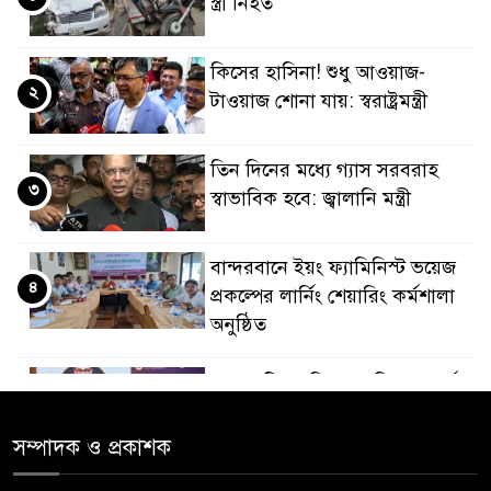
স্ত্রী নিহত
কিসের হাসিনা! শুধু আওয়াজ-
২
টাওয়াজ শোনা যায়: স্বরাষ্ট্রমন্ত্রী
তিন দিনের মধ্যে গ্যাস সরবরাহ
৩
স্বাভাবিক হবে: জ্বালানি মন্ত্রী
বান্দরবানে ইয়ং ফ্যামিনিস্ট ভয়েজ
৪
প্রকল্পের লার্নিং শেয়ারিং কর্মশালা
অনুষ্ঠিত
ডায়াবেটিস প্রতিরোধে বিজ্ঞান, ধর্ম ও
৫
সমাজের সমন্বিত ভূমিকা প্রয়োজন :
স্বাস্থ্য প্রতিমন্ত্রী
সম্পাদক ও প্রকাশক