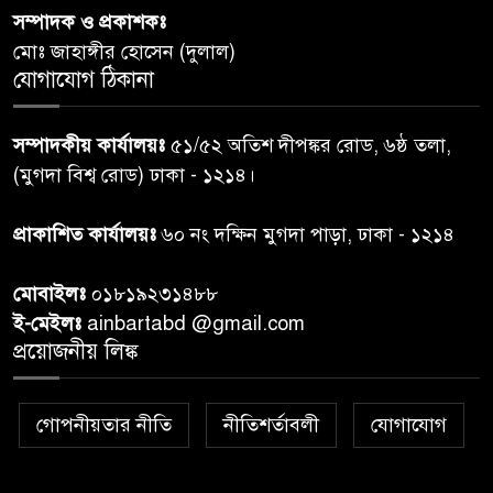
পররাষ্ট্রমন্ত্রীর কা‌ছে ইউএনডিপির
সম্পাদক ও প্রকাশকঃ
৬
আবাসিক প্রতিনিধির পরিচয়পত্র
মোঃ জাহাঙ্গীর হোসেন (দুলাল)
পেশ
যোগাযোগ ঠিকানা
শেয়ার কেলেঙ্কারি: সাকিবের বিরুদ্ধে
৭
সম্পাদকীয় কার্যালয়ঃ
৫১/৫২ অতিশ দীপঙ্কর রোড, ৬ষ্ঠ তলা,
তদন্ত শেষ পর্যায়ে, দ্রুত চার্জশিট
(মুগদা বিশ্ব রোড) ঢাকা - ১২১৪।
রাতের মধ্যে ঢাকাসহ ১০ অঞ্চলে
প্রাকাশিত কার্যালয়ঃ
৬০ নং দক্ষিন মুগদা পাড়া, ঢাকা - ১২১৪
৮
ঝড়বৃষ্টির পূর্বাভাস
মোবাইলঃ
০১৮১৯২৩১৪৮৮
প্রধানমন্ত্রীর সঙ্গে দেখা করে স্বপ্নপূরণ
ই-মেইলঃ
ainbartabd @gmail.com
৯
অনুশ্রীর, মিলল হারমোনিয়াম
প্রয়োজনীয় লিঙ্ক
উপহার
গোপনীয়তার নীতি
নীতিশর্তাবলী
যোগাযোগ
২০ আগস্ট রাষ্ট্রপতি নির্বাচন,
১০
তফসিল প্রকাশ নির্বাচন কমিশনের