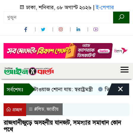
ঢাকা, শনিবার, ০৮ অগাস্ট ২০২৬ |
ই-পেপার
×
ু আওয়াজ-টাওয়াজ শোনা যায়: স্বরাষ্ট্রমন্ত্রী
তিন দিনের মধ্যে গ্য
সর্বশেষঃ
#লিড
জাতীয়
,
প্রচ্ছদ
রাজধানীজুড়ে অসহনীয় যানজট, সমস্যার সমাধান কোন
পথে