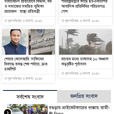
ডায়াবেটিস প্রতিরোধে বিজ্ঞান, ধর্ম
পররাষ্ট্রমন্ত্রীর কা‌ছে ইউএনডিপির
ও সমাজের সমন্বিত ভূমিকা
আবাসিক প্রতিনিধির পরিচয়পত্র
প্রয়োজন : স্বাস্থ্য প্রতিমন্ত্রী
পেশ
বৃহস্পতিবার, ৬ অগাস্ট, ২০২৬
বৃহস্পতিবার, ৬ অগাস্ট, ২০২৬
শেয়ার কেলেঙ্কারি: সাকিবের
রাতের মধ্যে ঢাকাসহ ১০ অঞ্চলে
বিরুদ্ধে তদন্ত শেষ পর্যায়ে, দ্রুত
ঝড়বৃষ্টির পূর্বাভাস
চার্জশিট
বৃহস্পতিবার, ৬ অগাস্ট, ২০২৬
বৃহস্পতিবার, ৬ অগাস্ট, ২০২৬
জনপ্রিয় সংবাদ
সর্বশেষ সংবাদ
বগুড়ায় প্রাইভেটকারের ধাক্কায় স্বামী-
১