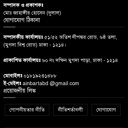
পররাষ্ট্রমন্ত্রীর কা‌ছে ইউএনডিপির
সম্পাদক ও প্রকাশকঃ
৬
আবাসিক প্রতিনিধির পরিচয়পত্র
মোঃ জাহাঙ্গীর হোসেন (দুলাল)
পেশ
যোগাযোগ ঠিকানা
শেয়ার কেলেঙ্কারি: সাকিবের বিরুদ্ধে
৭
সম্পাদকীয় কার্যালয়ঃ
৫১/৫২ অতিশ দীপঙ্কর রোড, ৬ষ্ঠ তলা,
তদন্ত শেষ পর্যায়ে, দ্রুত চার্জশিট
(মুগদা বিশ্ব রোড) ঢাকা - ১২১৪।
রাতের মধ্যে ঢাকাসহ ১০ অঞ্চলে
প্রাকাশিত কার্যালয়ঃ
৬০ নং দক্ষিন মুগদা পাড়া, ঢাকা - ১২১৪
৮
ঝড়বৃষ্টির পূর্বাভাস
মোবাইলঃ
০১৮১৯২৩১৪৮৮
প্রধানমন্ত্রীর সঙ্গে দেখা করে স্বপ্নপূরণ
ই-মেইলঃ
ainbartabd @gmail.com
৯
অনুশ্রীর, মিলল হারমোনিয়াম
প্রয়োজনীয় লিঙ্ক
উপহার
গোপনীয়তার নীতি
নীতিশর্তাবলী
যোগাযোগ
২০ আগস্ট রাষ্ট্রপতি নির্বাচন,
১০
তফসিল প্রকাশ নির্বাচন কমিশনের