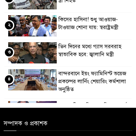
স্ত্রী নিহত
কিসের হাসিনা! শুধু আওয়াজ-
২
টাওয়াজ শোনা যায়: স্বরাষ্ট্রমন্ত্রী
তিন দিনের মধ্যে গ্যাস সরবরাহ
৩
স্বাভাবিক হবে: জ্বালানি মন্ত্রী
বান্দরবানে ইয়ং ফ্যামিনিস্ট ভয়েজ
৪
প্রকল্পের লার্নিং শেয়ারিং কর্মশালা
অনুষ্ঠিত
ডায়াবেটিস প্রতিরোধে বিজ্ঞান, ধর্ম ও
৫
সমাজের সমন্বিত ভূমিকা প্রয়োজন :
স্বাস্থ্য প্রতিমন্ত্রী
সম্পাদক ও প্রকাশক