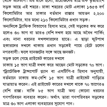
থেকে আটভাগ। এর মানে হলো, প্রয়োজনের মাত্র এক তৃতীয়াংশ
সড়ক আছে এই শহরে। ঢাকা শহরের মোট এলাকা ১৩৫৩ বর্গ
কিলোমিটার আর ঢাকার বর্তমান রাস্তার আয়তন ২,২০০
কিলোমিটার, যার মধ্যে ২১০ কিলোমিটার প্রধান সড়ক।
অন্যদিকে ট্র্যাফিক বিভাগের হিসাব মতে, সেই সড়কের কম করে
হলেও ৩০ ভাগ বা তারও বেশি দখল হয়ে আছে অবৈধ পার্কিং
এবং নানা ধরনের দখলদারদের হাতে। এ ছাড়া ফুটপাথ
হকারদের দখলে থাকায় প্রধান সড়কেই পায়ে হেঁটে চলেন
নগরবাসী। ফলে যানজটের সঙ্গে আছে জনজট।
সড়ক চলে গেছে প্রাইভেট কারের দখলে
ঢাকায় ১৫ ভাগ যাত্রী দখল করে আছেন মোট সড়কের ৭০ ভাগ।
স্ট্র্যাটেজিক ট্রান্সপোর্ট প্ল্যান বা এসটিপি-র হিসাব অনুযায়ী,
বর্তমানে ঢাকায় কম-বেশি ১৫ ভাগ যাত্রী প্রাইভেট গাড়িতে
যাতায়াত করেন। এই প্রাইভেট কারের দখলে থাকে ৭০ ভাগেরও
বেশি রাস্তা। বাকি ৮৫ ভাগ যাত্রী অন্য কোনো ধরনের
গণপরিবহন ব্যবহার করেন। অর্থাৎ তারা গণপরিবহন সড়কের
মাত্র ৩০ ভাগ এলাকা ব্যবহারের সুযোগ পান।