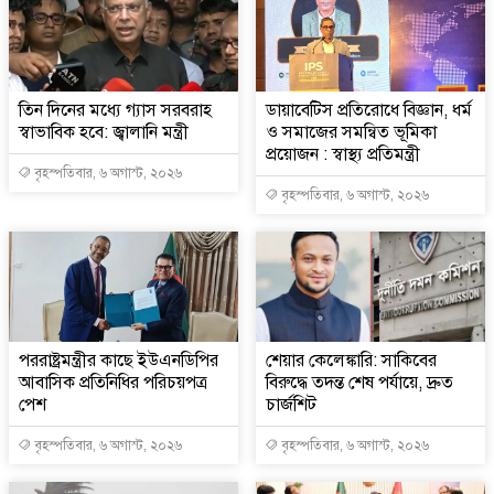
তিন দিনের মধ্যে গ্যাস সরবরাহ
ডায়াবেটিস প্রতিরোধে বিজ্ঞান, ধর্ম
স্বাভাবিক হবে: জ্বালানি মন্ত্রী
ও সমাজের সমন্বিত ভূমিকা
প্রয়োজন : স্বাস্থ্য প্রতিমন্ত্রী
বৃহস্পতিবার, ৬ অগাস্ট, ২০২৬
বৃহস্পতিবার, ৬ অগাস্ট, ২০২৬
পররাষ্ট্রমন্ত্রীর কা‌ছে ইউএনডিপির
শেয়ার কেলেঙ্কারি: সাকিবের
আবাসিক প্রতিনিধির পরিচয়পত্র
বিরুদ্ধে তদন্ত শেষ পর্যায়ে, দ্রুত
পেশ
চার্জশিট
বৃহস্পতিবার, ৬ অগাস্ট, ২০২৬
বৃহস্পতিবার, ৬ অগাস্ট, ২০২৬