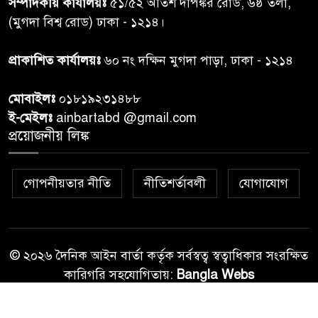
৭
সম্পাদকীয় কার্যালয়ঃ
৫১/৫২ অতিশ দীপঙ্কর রোড, ৬ষ্ঠ তলা,
অনুশ্রীর, মিলল হারমোনিয়াম
(মুগদা বিশ্ব রোড) ঢাকা - ১২১৪।
উপহার
প্রাকাশিত কার্যালয়ঃ
৬০ নং দক্ষিন মুগদা পাড়া, ঢাকা - ১২১৪
২০ আগস্ট রাষ্ট্রপতি নির্বাচন,
৮
তফসিল প্রকাশ নির্বাচন কমিশনের
মোবাইলঃ
০১৮১৯২৩১৪৮৮
ই-মেইলঃ
ainbartabd @gmail.com
বান্দরবান বিজিবি সেক্টর সদর দপ্তর
প্রয়োজনীয় লিঙ্ক
৯
এর ব্যবস্থাপনায় বন্যা দুর্গতদের
মাঝে মেডিকেল ক্যাম্পেইন
গোপনীয়তার নীতি
নীতিশর্তাবলী
যোগাযোগ
বান্দরবানের লংলেই পাড়ায়
১০
বাংলাদেশ সেনাবাহিনীর উদ্যোগে
স্থাপিত সৌরচালিত সুপেয় পানির
পাম্প উদ্বোধন
© ২০২৬ দৈনিক আইন বার্তা কর্তৃক সর্বস্বত্ব স্বত্বাধিকার সংরক্ষিত
কারিগরি সহযোগিতায়:
Bangla Webs