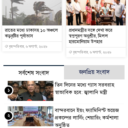
রাতের মধ্যে ঢাকাসহ ১০ অঞ্চলে
প্রধানমন্ত্রীর সঙ্গে দেখা করে
ঝড়বৃষ্টির পূর্বাভাস
স্বপ্নপূরণ অনুশ্রীর, মিলল
হারমোনিয়াম উপহার
বৃহস্পতিবার, ৬ অগাস্ট, ২০২৬
বৃহস্পতিবার, ৬ অগাস্ট, ২০২৬
জনপ্রিয় সংবাদ
সর্বশেষ সংবাদ
তিন দিনের মধ্যে গ্যাস সরবরাহ
১
স্বাভাবিক হবে: জ্বালানি মন্ত্রী
বান্দরবানে ইয়ং ফ্যামিনিস্ট ভয়েজ
২
প্রকল্পের লার্নিং শেয়ারিং কর্মশালা
অনুষ্ঠিত