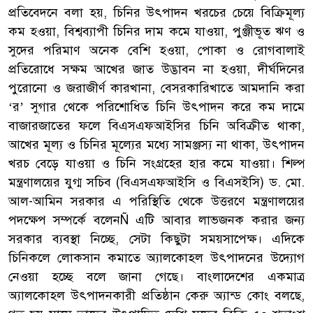
প্রতিবেদনে বলা হয়, চিনির উৎপাদন খরচের চেয়ে বিক্রিমূল্য
কম হওয়া, বিশ্বব্যাপী চিনির দাম কমে যাওয়া, পুঞ্জীভূত ঋণ ও
সুদের পরিমাণ অনেক বেশি হওয়া, পোকা ও রোগবালাই
প্রতিরোধে সক্ষম আখের জাত উদ্ভাবন না হওয়া, দীর্ঘদিনের
পুরোনো ও জরাজীর্ণ কারখানা, বেসরকারিখাতে আমদানি করা
‘র’ সুগার থেকে পরিশোধিত চিনি উৎপাদন করে কম দামে
বাজারজাতের ফলে বিএসএফআইসির চিনি অবিক্রীত থাকা,
আখের মূল্য ও চিনির মূল্যের মধ্যে সামঞ্জস্য না থাকা, উৎপাদন
খরচ বেড়ে যাওয়া ও চিনি সংগ্রহের হার কমে যাওয়া। শিল্প
মন্ত্রণালয়ের যুগ্ম সচিব (বিএসএফআইসি ও বিএসইসি) ড. মো.
আল-আমিন সরকার এ পরিস্থিতি থেকে উত্তরণে মন্ত্রণালয়ের
পদক্ষেপ সম্পর্কে বলেনÑ এটি আবার লাভজনক করার জন্য
সরকার ব্যবস্থা নিচ্ছে, সেটা কিছুটা সময়সাপেক্ষ। এদিকে
চিনিকলে লোকসান কমাতে অ্যালকোহল উৎপাদনের উদ্যোগ
নেওয়া হচ্ছে বলে জানা গেছে। বাংলাদেশের একমাত্র
অ্যালকোহল উৎপাদনকারী প্রতিষ্ঠান কেরু অ্যান্ড কোং বলছে,