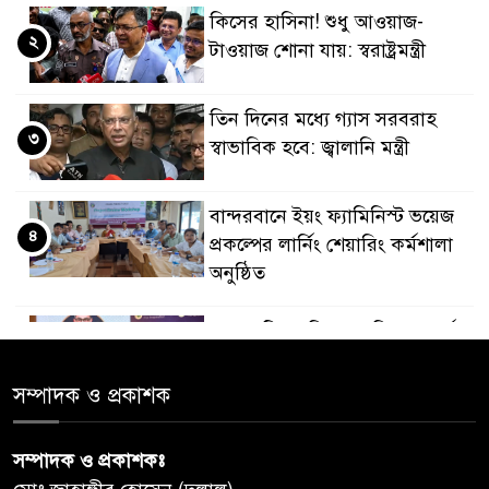
কিসের হাসিনা! শুধু আওয়াজ-
২
টাওয়াজ শোনা যায়: স্বরাষ্ট্রমন্ত্রী
তিন দিনের মধ্যে গ্যাস সরবরাহ
৩
স্বাভাবিক হবে: জ্বালানি মন্ত্রী
বান্দরবানে ইয়ং ফ্যামিনিস্ট ভয়েজ
৪
প্রকল্পের লার্নিং শেয়ারিং কর্মশালা
অনুষ্ঠিত
ডায়াবেটিস প্রতিরোধে বিজ্ঞান, ধর্ম ও
৫
সমাজের সমন্বিত ভূমিকা প্রয়োজন :
স্বাস্থ্য প্রতিমন্ত্রী
সম্পাদক ও প্রকাশক
পররাষ্ট্রমন্ত্রীর কা‌ছে ইউএনডিপির
সম্পাদক ও প্রকাশকঃ
৬
আবাসিক প্রতিনিধির পরিচয়পত্র