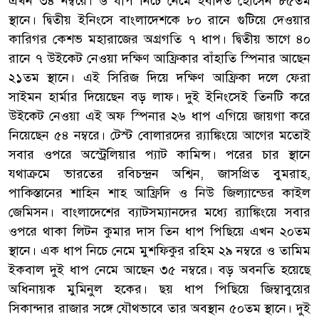
এখন ৩৪ নম্বরে। ৬ ধাপ নিচে নেমে ইবাদত হোসেন ৮৫তম
স্থানে। দ্বিতীয় ইনিংসে বাংলাদেশকে ৮০ রানে গুটিয়ে দেওয়ার
কারিগর কেশভ মহারাজের অগ্রগতি ৭ ধাপ। দ্বিতীয় ভাগে ৪০
রানে ৭ উইকেট নেওয়া দক্ষিণ আফ্রিকার বাঁহাতি স্পিনার আছেন
২১তম স্থানে। এই সিরিজ দিয়ে দক্ষিণ আফ্রিকা দলে ফেরা
সাইমন হার্মার দিয়েছেন বড় লাফ। দুই ইনিংসেই তিনটি করে
উইকেট নেওয়া এই অফ স্পিনার ২৬ ধাপ এগিয়ে জায়গা করে
নিয়েছেন ৫৪ নম্বরে। টেস্ট বোলারদের র‌্যাঙ্কিংয়ে আগের মতোই
সবার ওপরে অস্ট্রেলিয়ার প্যাট কামিন্স। পরের চার স্থানে
যথাক্রমে ভারতের রবিচন্দ্রন অশ্বিন, জাসপ্রিত বুমরাহ,
পাকিস্তানের শাহিন শাহ আফ্রিদি ও নিউ জিল্যান্ডের কাইল
জেমিসন। বাংলাদেশের ব্যাটসম্যানদের মধ্যে র‌্যাঙ্কিংয়ে সবার
ওপরে থাকা লিটন কুমার দাস তিন ধাপ পিছিয়ে এখন ২০তম
স্থানে। এক ধাপ নিচে নেমে মুশফিকুর রহিম ২৯ নম্বরে ও তামিম
ইকবাল দুই ধাপ নেমে আছেন ৩৫ নম্বরে। বড় অবনতি হয়েছে
অধিনায়ক মুমিনুল হকের। ছয় ধাপ পিছিয়ে জিম্বাবুয়ের
সিকান্দার রাজার সঙ্গে যৌথভাবে তার অবস্থান ৫০তম স্থানে। দুই