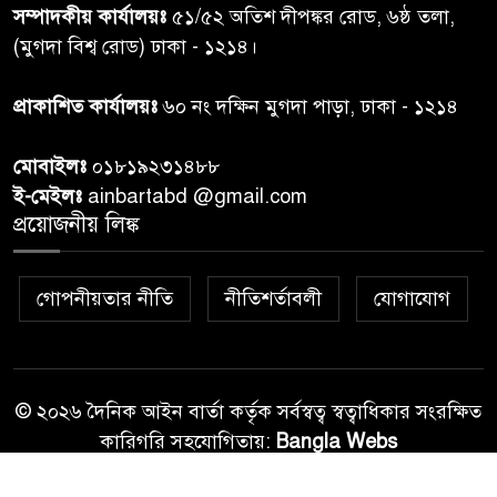
সম্পাদকীয় কার্যালয়ঃ
৫১/৫২ অতিশ দীপঙ্কর রোড, ৬ষ্ঠ তলা,
কুলাউড়া সীমান্তে বিএসএফের
(মুগদা বিশ্ব রোড) ঢাকা - ১২১৪।
৮
গুলিতে বাংলাদেশি যুবক নিহত
প্রাকাশিত কার্যালয়ঃ
৬০ নং দক্ষিন মুগদা পাড়া, ঢাকা - ১২১৪
বাংলাদেশি বৃদ্ধকে বিএসএফ ধরে
৯
মোবাইলঃ
০১৮১৯২৩১৪৮৮
নেওয়ার পর ভারতীয় নাগরিক আটক
ই-মেইলঃ
ainbartabd @gmail.com
প্রয়োজনীয় লিঙ্ক
বগুড়ায় প্রাইভেটকারের ধাক্কায় স্বামী-
১০
স্ত্রী নিহত
গোপনীয়তার নীতি
নীতিশর্তাবলী
যোগাযোগ
© ২০২৬ দৈনিক আইন বার্তা কর্তৃক সর্বস্বত্ব স্বত্বাধিকার সংরক্ষিত
কারিগরি সহযোগিতায়:
Bangla Webs