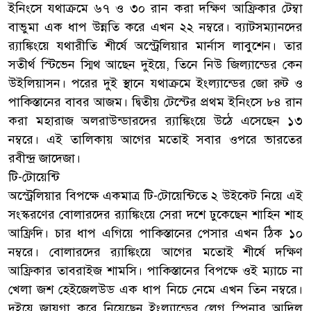
ইনিংসে যথাক্রমে ৬৭ ও ৩০ রান করা দক্ষিণ আফ্রিকার টেম্বা
বাভুমা এক ধাপ উন্নতি করে এখন ২২ নম্বরে। ব্যাটসম্যানদের
র‌্যাঙ্কিংয়ে যথারীতি শীর্ষে অস্ট্রেলিয়ার মার্নাস লাবুশেন। তার
সতীর্থ স্টিভেন স্মিথ আছেন দুইয়ে, তিনে নিউ জিল্যান্ডের কেন
উইলিয়াসন। পরের দুই স্থানে যথাক্রমে ইংল্যান্ডের জো রুট ও
পাকিস্তানের বাবর আজম। দ্বিতীয় টেস্টের প্রথম ইনিংসে ৮৪ রান
করা মহারাজ অলরাউন্ডারদের র‌্যাঙ্কিংয়ে উঠে এসেছেন ১৩
নম্বরে। এই তালিকায় আগের মতোই সবার ওপরে ভারতের
রবীন্দ্র জাদেজা।
টি-টোয়েন্টি
অস্ট্রেলিয়ার বিপক্ষে একমাত্র টি-টোয়েন্টিতে ২ উইকেট নিয়ে এই
সংস্করণের বোলারদের র‌্যাঙ্কিংয়ে সেরা দশে ঢুকেছেন শাহিন শাহ
আফ্রিদি। চার ধাপ এগিয়ে পাকিস্তানের পেসার এখন ঠিক ১০
নম্বরে। বোলারদের র‌্যাঙ্কিংয়ে আগের মতোই শীর্ষে দক্ষিণ
আফ্রিকার তাবরাইজ শামসি। পাকিস্তানের বিপক্ষে ওই ম্যাচে না
খেলা জশ হেইজেলউড এক ধাপ নিচে নেমে এখন তিন নম্বরে।
দুইয়ে জায়গা করে নিয়েছেন ইংল্যান্ডের লেগ স্পিনার আদিল