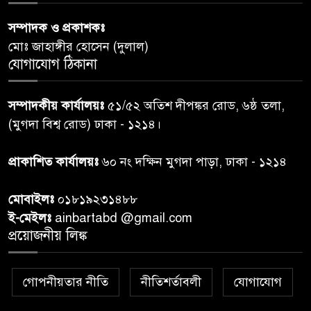
পররাষ্ট্রমন্ত্রীর কা‌ছে ইউএনডিপির
সম্পাদক ও প্রকাশকঃ
৬
আবাসিক প্রতিনিধির পরিচয়পত্র
মোঃ জাহাঙ্গীর হোসেন (দুলাল)
পেশ
যোগাযোগ ঠিকানা
শেয়ার কেলেঙ্কারি: সাকিবের বিরুদ্ধে
৭
সম্পাদকীয় কার্যালয়ঃ
৫১/৫২ অতিশ দীপঙ্কর রোড, ৬ষ্ঠ তলা,
তদন্ত শেষ পর্যায়ে, দ্রুত চার্জশিট
(মুগদা বিশ্ব রোড) ঢাকা - ১২১৪।
রাতের মধ্যে ঢাকাসহ ১০ অঞ্চলে
প্রাকাশিত কার্যালয়ঃ
৬০ নং দক্ষিন মুগদা পাড়া, ঢাকা - ১২১৪
৮
ঝড়বৃষ্টির পূর্বাভাস
মোবাইলঃ
০১৮১৯২৩১৪৮৮
প্রধানমন্ত্রীর সঙ্গে দেখা করে স্বপ্নপূরণ
ই-মেইলঃ
ainbartabd @gmail.com
৯
অনুশ্রীর, মিলল হারমোনিয়াম
প্রয়োজনীয় লিঙ্ক
উপহার
গোপনীয়তার নীতি
নীতিশর্তাবলী
যোগাযোগ
২০ আগস্ট রাষ্ট্রপতি নির্বাচন,
১০
তফসিল প্রকাশ নির্বাচন কমিশনের