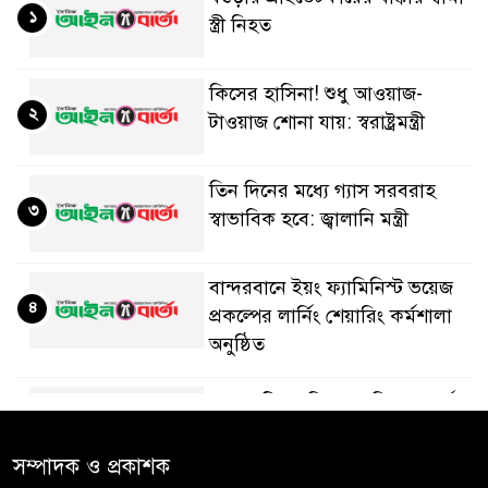
১
স্ত্রী নিহত
কিসের হাসিনা! শুধু আওয়াজ-
২
টাওয়াজ শোনা যায়: স্বরাষ্ট্রমন্ত্রী
তিন দিনের মধ্যে গ্যাস সরবরাহ
৩
স্বাভাবিক হবে: জ্বালানি মন্ত্রী
বান্দরবানে ইয়ং ফ্যামিনিস্ট ভয়েজ
৪
প্রকল্পের লার্নিং শেয়ারিং কর্মশালা
অনুষ্ঠিত
ডায়াবেটিস প্রতিরোধে বিজ্ঞান, ধর্ম ও
৫
সমাজের সমন্বিত ভূমিকা প্রয়োজন :
স্বাস্থ্য প্রতিমন্ত্রী
সম্পাদক ও প্রকাশক