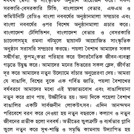
নববর্ষ মেলা ও সাংস্কৃতিক অনুষ্ঠান আয়োজন করে। সকল
সরকারি-বেসরকারি টিভি, বাংলাদেশ বেতার, এফএম ও
কমিউনিটি রেডিও বাংলা নববর্ষের অনুষ্ঠানমালা সম্প্রচার এবং
বাংলা নববর্ষের ওপর বিশেষ অনুষ্ঠানমালা প্রচার করে।
বাংলাদেশ টেলিভিশন, বাংলাদেশ বেতার ও বেসরকারি
চ্যানেলসমূহ রমনা বটমূলে ছায়ানট আয়োজিত সাংস্কৃতিক
অনুষ্ঠান সরাসরি সম্প্রচার করছে। পয়লা বৈশাখ আমাদের সকল
সঙ্কীর্ণতা, কুপম-ুকতা পরিহার করে উদারনৈতিক জীবন-ব্যবস্থা
গড়তে উদ্বুদ্ধ করে। আমাদের মনের ভিতরের সকল ক্লেদ, জীর্ণতা
দূর করে আমাদের নতুন উদ্যোমে বাঁচার অনুপ্রেরণা দেয়। আমরা
যে বাঙালি, বিশ্বের বুকে এক গর্বিত জাতি, পয়লা বৈশাখের
বর্ষবরণে আমাদের মধ্যে এই স্বাজাত্যবোধ এবং বাঙালিয়ানা
নতুন করে প্রাণ পায়, উজ্জীবিত হয়। অন্য দিকে পহেলা বৈশাখ
বাঙালির একটি সার্বজনীন লোকউৎসব। এদিন আনন্দঘন
পরিবেশে বরণ করে নেওয়া হয় নতুন বছরকে। কল্যাণ ও নতুন
জীবনের প্রতীক হলো নববর্ষ। অতীতের ভুলত্রুটি ও ব্যর্থতার গ্লানি
ভুলে নতুন করে সুখ-শান্তি ও সমৃদ্ধি কামনায় উদ্যাপিত হয়