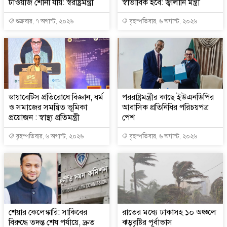
টাওয়াজ শোনা যায়: স্বরাষ্ট্রমন্ত্রী
স্বাভাবিক হবে: জ্বালানি মন্ত্রী
শুক্রবার, ৭ অগাস্ট, ২০২৬
বৃহস্পতিবার, ৬ অগাস্ট, ২০২৬
ডায়াবেটিস প্রতিরোধে বিজ্ঞান, ধর্ম
পররাষ্ট্রমন্ত্রীর কা‌ছে ইউএনডিপির
ও সমাজের সমন্বিত ভূমিকা
আবাসিক প্রতিনিধির পরিচয়পত্র
প্রয়োজন : স্বাস্থ্য প্রতিমন্ত্রী
পেশ
বৃহস্পতিবার, ৬ অগাস্ট, ২০২৬
বৃহস্পতিবার, ৬ অগাস্ট, ২০২৬
শেয়ার কেলেঙ্কারি: সাকিবের
রাতের মধ্যে ঢাকাসহ ১০ অঞ্চলে
বিরুদ্ধে তদন্ত শেষ পর্যায়ে, দ্রুত
ঝড়বৃষ্টির পূর্বাভাস