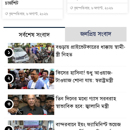
চার্জশিট
বৃহস্পতিবার, ৬ অগাস্ট, ২০২৬
বৃহস্পতিবার, ৬ অগাস্ট, ২০২৬
জনপ্রিয় সংবাদ
সর্বশেষ সংবাদ
বগুড়ায় প্রাইভেটকারের ধাক্কায় স্বামী-
১
স্ত্রী নিহত
কিসের হাসিনা! শুধু আওয়াজ-
২
টাওয়াজ শোনা যায়: স্বরাষ্ট্রমন্ত্রী
তিন দিনের মধ্যে গ্যাস সরবরাহ
৩
স্বাভাবিক হবে: জ্বালানি মন্ত্রী
বান্দরবানে ইয়ং ফ্যামিনিস্ট ভয়েজ
৪