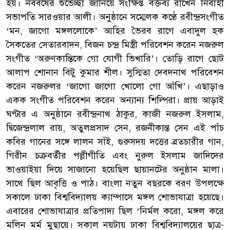
হয়। নববর্ষের শুভেচ্ছা জানিয়ে সংক্ষিপ্ত বক্তব্য রাখেন নির্বাহী
সভাপতি সারওয়ার আলী। অনুষ্ঠানে সম্মেলক কণ্ঠে রবীন্দ্রসংগীত
‘মন, জাগো মঙ্গললোকে’ আহির ভৈরব রাগে এবাদুল হক
সৈকতের সেতারবাদন, বিজন চন্দ্র মিস্ত্রী পরিবেশন করেন নজরুল
সংগীত ‘অরুণকান্তিকে গো যোগী ভিখারি’। তোড়ি রাগে ছোট
আলাপ শোনান বিটু কুমার শীল। সুস্মিতা দেবদনাথ পরিবেশন
করেন নজরুলর ‘জাগো জাগো খোলো গো আঁখি’। এছাড়াও
একক সংগীত পরিবেশন করেন অন্যান্য শিল্পিরা। প্রায় আড়াই
ঘণ্টার এ অনুষ্ঠানে রবীন্দ্রনাথ ঠাকুর, কাজী নজরুল ইসলাম,
দ্বিজেন্দ্রলাল রায়, অতুলপ্রসাদ সেন, রজনীকান্ত সেন এই পাঁচ
কবির গানের সঙ্গে লালন সাঁই, গুরুসদয় দত্তের ব্রতচারীর গান,
গিরীন চক্রবর্তীর পল্লীগীতি এবং নুরুল ইসলাম জাদিদের
ভাওয়াইয়া দিয়ে সাজানো হয়েছিল ছায়ানটের অনুষ্ঠান মালা।
সাথে ছিল আবৃত্তি ও পাঠ। বাংলা নতুন বছরকে বরণ উপলক্ষে
সকালে ঢাকা বিশ্ববিদ্যালয় ক্যাম্পাসে মঙ্গল শোভাযাত্রা হয়েছে।
এবারের শোভাযাত্রার প্রতিপাদ্য ছিল ‘নির্মল করো, মঙ্গল করে
মলিন মর্ম মুছায়ে। সকাল নয়টায় ঢাকা বিশ্ববিদ্যালয়ের ছাত্র-