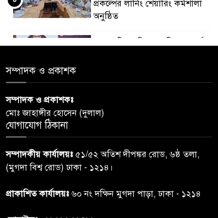
প্রকল্পের লার্নিং শেয়ারিং কর্মশালা
অনুষ্ঠিত
ডায়াবেটিস প্রতিরোধে বিজ্ঞান, ধর্ম ও
৫
সমাজের সমন্বিত ভূমিকা প্রয়োজন :
স্বাস্থ্য প্রতিমন্ত্রী
সম্পাদক ও প্রকাশক
পররাষ্ট্রমন্ত্রীর কা‌ছে ইউএনডিপির
সম্পাদক ও প্রকাশকঃ
৬
আবাসিক প্রতিনিধির পরিচয়পত্র
মোঃ জাহাঙ্গীর হোসেন (দুলাল)
পেশ
যোগাযোগ ঠিকানা
শেয়ার কেলেঙ্কারি: সাকিবের বিরুদ্ধে
৭
সম্পাদকীয় কার্যালয়ঃ
৫১/৫২ অতিশ দীপঙ্কর রোড, ৬ষ্ঠ তলা,
তদন্ত শেষ পর্যায়ে, দ্রুত চার্জশিট
(মুগদা বিশ্ব রোড) ঢাকা - ১২১৪।
রাতের মধ্যে ঢাকাসহ ১০ অঞ্চলে
প্রাকাশিত কার্যালয়ঃ
৬০ নং দক্ষিন মুগদা পাড়া, ঢাকা - ১২১৪
৮
ঝড়বৃষ্টির পূর্বাভাস