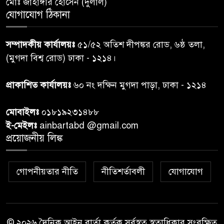
মোঃ জাহাঙ্গীর হোসেন (দুলাল)
গাজার ধ্বংসস্তূপে মিলল আরও ১৯
যোগাযোগ ঠিকানা
৭
লাশ, নিখোঁজ ৮ হাজারের বেশি
সম্পাদকীয় কার্যালয়ঃ
৫১/৫২ অতিশ দীপঙ্কর রোড, ৬ষ্ঠ তলা,
কুলাউড়া সীমান্তে বিএসএফের
(মুগদা বিশ্ব রোড) ঢাকা - ১২১৪।
৮
গুলিতে বাংলাদেশি যুবক নিহত
প্রাকাশিত কার্যালয়ঃ
৬০ নং দক্ষিন মুগদা পাড়া, ঢাকা - ১২১৪
বাংলাদেশি বৃদ্ধকে বিএসএফ ধরে
৯
মোবাইলঃ
০১৮১৯২৩১৪৮৮
নেওয়ার পর ভারতীয় নাগরিক আটক
ই-মেইলঃ
ainbartabd @gmail.com
প্রয়োজনীয় লিঙ্ক
বগুড়ায় প্রাইভেটকারের ধাক্কায় স্বামী-
১০
স্ত্রী নিহত
গোপনীয়তার নীতি
নীতিশর্তাবলী
যোগাযোগ
© ২০২৬ দৈনিক আইন বার্তা কর্তৃক সর্বস্বত্ব স্বত্বাধিকার সংরক্ষিত