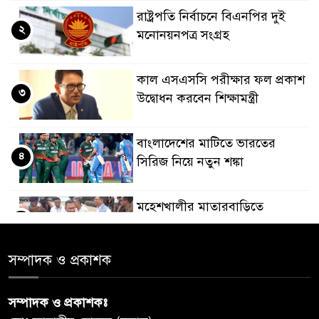
রাষ্ট্রপতি নির্বাচনে বিএনপির দুই
২
মনোনয়নপত্র সংগ্রহ
কাল এসএসসি পরীক্ষার ফল প্রকাশ
৩
উদ্বোধন করবেন শিক্ষামন্ত্রী
বাংলাদেশের মাটিতে ভারতের
৪
সিরিজ নিয়ে নতুন শঙ্কা
মহেশখালীর মাতারবাড়িতে
৫
পৌঁছেছেন প্রধানমন্ত্রী
সম্পাদক ও প্রকাশক
ডিএমপির অভিযানে ৫০৪ জন
৬
গ্রেপ্তার, মামলা ৩৫
সম্পাদক ও প্রকাশকঃ