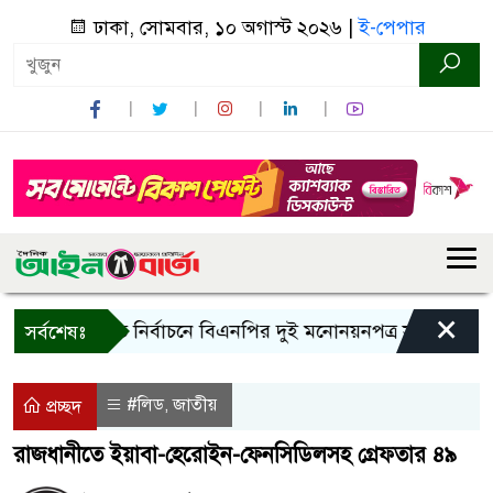
ঢাকা, সোমবার, ১০ অগাস্ট ২০২৬ |
ই-পেপার
×
র
রাষ্ট্রপতি নির্বাচনে বিএনপির দুই মনোনয়নপত্র সংগ্রহ
কাল
সর্বশেষঃ
#লিড
জাতীয়
,
প্রচ্ছদ
রাজধানীতে ইয়াবা-হেরোইন-ফেনসিডিলসহ গ্রেফতার ৪৯