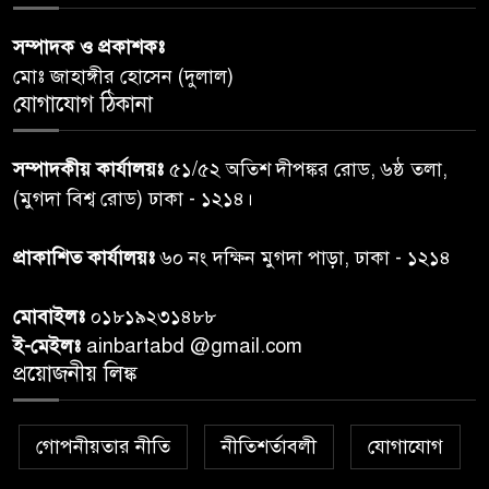
সম্পাদক ও প্রকাশকঃ
শেয়ার কেলেঙ্কারি: সাকিবের বিরুদ্ধে
৬
মোঃ জাহাঙ্গীর হোসেন (দুলাল)
তদন্ত শেষ পর্যায়ে, দ্রুত চার্জশিট
যোগাযোগ ঠিকানা
রাতের মধ্যে ঢাকাসহ ১০ অঞ্চলে
৭
সম্পাদকীয় কার্যালয়ঃ
৫১/৫২ অতিশ দীপঙ্কর রোড, ৬ষ্ঠ তলা,
ঝড়বৃষ্টির পূর্বাভাস
(মুগদা বিশ্ব রোড) ঢাকা - ১২১৪।
প্রধানমন্ত্রীর সঙ্গে দেখা করে স্বপ্নপূরণ
প্রাকাশিত কার্যালয়ঃ
৬০ নং দক্ষিন মুগদা পাড়া, ঢাকা - ১২১৪
৮
অনুশ্রীর, মিলল হারমোনিয়াম
উপহার
মোবাইলঃ
০১৮১৯২৩১৪৮৮
ই-মেইলঃ
ainbartabd @gmail.com
২০ আগস্ট রাষ্ট্রপতি নির্বাচন,
প্রয়োজনীয় লিঙ্ক
৯
তফসিল প্রকাশ নির্বাচন কমিশনের
গোপনীয়তার নীতি
নীতিশর্তাবলী
যোগাযোগ
বান্দরবান বিজিবি সেক্টর সদর দপ্তর
১০
এর ব্যবস্থাপনায় বন্যা দুর্গতদের