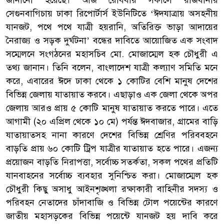
সেগুনবাগিচায় ঢাকা রিপোর্টার্স ইউনিটিতে ‘ঈদযাত্রায় অসহনীয়
যানজট, পথে পথে যাত্রী হয়রানি, অতিরিক্ত ভাড়া আদায়ের
নৈরাজ্য ও সড়ক দুর্ঘটনা’ বন্ধের দাবিতে আয়োজিত এক সংবাদ
সম্মেলনে সংগঠনের মহাসচিব মো. মোজাম্মেল হক চৌধুরী এ
তথ্য জানান। তিনি বলেন, বাংলাদেশ যাত্রী কল্যাণ সমিতি মনে
করে, এবারের ঈদে ঢাকা থেকে ১ কোটির বেশি মানুষ দেশের
বিভিন্ন জেলায় যাতায়াত করবে। এছাড়াও এক জেলা থেকে অপর
জেলায় আরও প্রায় ৫ কোটি মানুষ যাতায়াত করতে পারে। এতে
আগামী (২০ এপ্রিল থেকে ১০ মে) পর্যন্ত ঈদবাজার, গ্রামের বাড়ি
যাতায়াতসহ নানা কারণে দেশের বিভিন্ন শ্রেণির পরিববহনে
বাড়তি প্রায় ৬০ কোটি ট্রিপ যাত্রীর যাতায়াত হতে পারে। এজন্য
প্রয়োজন বাড়তি নিরাপত্তা, সর্বোচ্চ সতর্কতা, সকল পথের প্রতিটি
যানবাহনের সর্বোচ্চ ব্যবহার সুনিশ্চিত করা। মোজাম্মেল হক
চৌধুরী কিছু অসাধু আইনশৃঙ্খলা রক্ষাকারী বাহিনীর সদস্য ও
পরিবহন নেতাদের চাঁদাবাজি ও বিভিন্ন টোল পয়েন্টের কারণে
জাতীয় মহাসড়কের বিভিন্ন পয়েন্টে যানজট হয় দাবি করে