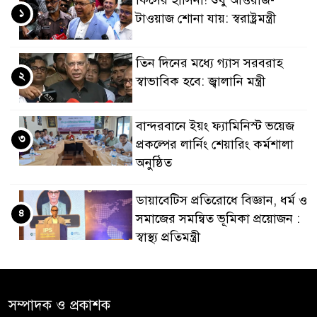
১
টাওয়াজ শোনা যায়: স্বরাষ্ট্রমন্ত্রী
তিন দিনের মধ্যে গ্যাস সরবরাহ
২
স্বাভাবিক হবে: জ্বালানি মন্ত্রী
বান্দরবানে ইয়ং ফ্যামিনিস্ট ভয়েজ
৩
প্রকল্পের লার্নিং শেয়ারিং কর্মশালা
অনুষ্ঠিত
ডায়াবেটিস প্রতিরোধে বিজ্ঞান, ধর্ম ও
৪
সমাজের সমন্বিত ভূমিকা প্রয়োজন :
স্বাস্থ্য প্রতিমন্ত্রী
পররাষ্ট্রমন্ত্রীর কা‌ছে ইউএনডিপির
৫
আবাসিক প্রতিনিধির পরিচয়পত্র
সম্পাদক ও প্রকাশক
পেশ