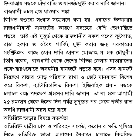
ঈদযাত্রায় সড়কে চাঁদাবাজি ও যানজটমুক্ত করার দাবি জানান।
রাজধানী অচল হয়ে যাওয়ার শঙ্কা
লিখিত বক্তব্যে সংবাদ সম্মেলনে বলা হয়, এবারের ঈদযাত্রায়
রাজধানীবাসী যানজটের কারণে সবচেয়ে বেশি ভোগান্তিতে
পড়বে। তাই এই মুহূর্ত থেকে রাজধানীর সকল পথের ফুটপাত,
রাস্তা হকার ও অবৈধ পার্কিং মুক্ত করার জন্য সরকারের
সংশ্লিষ্টদের কাছে জোর দাবি জানান মোজাম্মেল হক চৌধুরী।
তিনি বলেন, ‘রাজধানী থেকে দেশের বিভিন্ন জেলায় যাতায়াতের
প্রবেশদ্বারগুলোতে অসহনীয় যানজটে পড়তে হবে। এসব যানজট
নিয়ন্ত্রণে রাস্তার মোড় পরিস্কার রাখা ও ছোট যানবাহন বিশেষ
করে রিকশা, ব্যাটারিচালিত রিকশা, ইজিবাইক প্রধান সড়কে
চলাচল বন্ধে পদক্ষেপ গ্রহনের দাবি জানান। তা না হলে আগামী
২৫ রমজান থেকে ঈদের দিন পর্যন্ত দুপুরের পর থেকে গভীর রাত
অবধি রাজধানী অচল হয়ে যাবে।
অতিরিক্ত ভাড়ার বিষয়ে সতর্কতা
অতিরিক্ত যাত্রীর চাপ ও পরিবহন সংকট, করোনার ক্ষতি পুষিয়ে
নিতে অতিরিক্ত ভাড়া আদায়ের নৈরাজ্য চালাতে কিছুকিছু