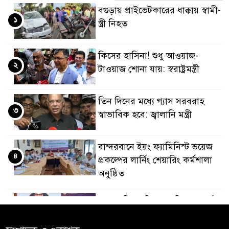
বগুড়ায় প্রাইভেটকারের ধাক্কায় স্বামী-
১
স্ত্রী নিহত
কিসের হাসিনা! শুধু আওয়াজ-
২
টাওয়াজ শোনা যায়: স্বরাষ্ট্রমন্ত্রী
তিন দিনের মধ্যে গ্যাস সরবরাহ
৩
স্বাভাবিক হবে: জ্বালানি মন্ত্রী
বান্দরবানে ইয়ং ফ্যামিনিস্ট ভয়েজ
৪
প্রকল্পের লার্নিং শেয়ারিং কর্মশালা
অনুষ্ঠিত
ডায়াবেটিস প্রতিরোধে বিজ্ঞান, ধর্ম ও
৫
সমাজের সমন্বিত ভূমিকা প্রয়োজন :
স্বাস্থ্য প্রতিমন্ত্রী