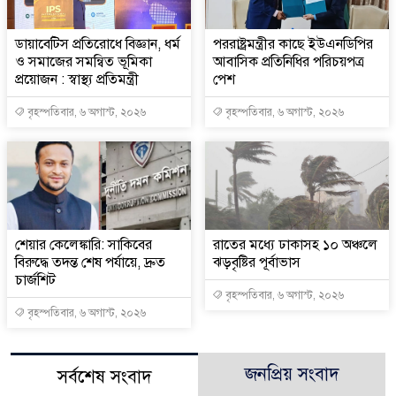
ডায়াবেটিস প্রতিরোধে বিজ্ঞান, ধর্ম
পররাষ্ট্রমন্ত্রীর কা‌ছে ইউএনডিপির
ও সমাজের সমন্বিত ভূমিকা
আবাসিক প্রতিনিধির পরিচয়পত্র
প্রয়োজন : স্বাস্থ্য প্রতিমন্ত্রী
পেশ
বৃহস্পতিবার, ৬ অগাস্ট, ২০২৬
বৃহস্পতিবার, ৬ অগাস্ট, ২০২৬
শেয়ার কেলেঙ্কারি: সাকিবের
রাতের মধ্যে ঢাকাসহ ১০ অঞ্চলে
বিরুদ্ধে তদন্ত শেষ পর্যায়ে, দ্রুত
ঝড়বৃষ্টির পূর্বাভাস
চার্জশিট
বৃহস্পতিবার, ৬ অগাস্ট, ২০২৬
বৃহস্পতিবার, ৬ অগাস্ট, ২০২৬
জনপ্রিয় সংবাদ
সর্বশেষ সংবাদ