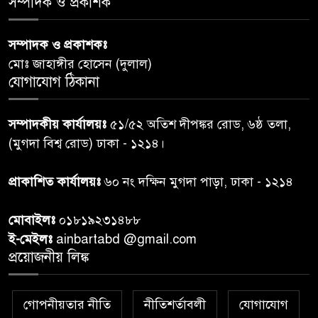
সম্পাদক ও প্রকাশক
পররাষ্ট্রমন্ত্রীর কা‌ছে ইউএনডিপির
সম্পাদক ও প্রকাশকঃ
৬
আবাসিক প্রতিনিধির পরিচয়পত্র
মোঃ জাহাঙ্গীর হোসেন (দুলাল)
পেশ
যোগাযোগ ঠিকানা
শেয়ার কেলেঙ্কারি: সাকিবের বিরুদ্ধে
৭
সম্পাদকীয় কার্যালয়ঃ
৫১/৫২ অতিশ দীপঙ্কর রোড, ৬ষ্ঠ তলা,
তদন্ত শেষ পর্যায়ে, দ্রুত চার্জশিট
(মুগদা বিশ্ব রোড) ঢাকা - ১২১৪।
রাতের মধ্যে ঢাকাসহ ১০ অঞ্চলে
প্রাকাশিত কার্যালয়ঃ
৬০ নং দক্ষিন মুগদা পাড়া, ঢাকা - ১২১৪
৮
ঝড়বৃষ্টির পূর্বাভাস
মোবাইলঃ
০১৮১৯২৩১৪৮৮
প্রধানমন্ত্রীর সঙ্গে দেখা করে স্বপ্নপূরণ
ই-মেইলঃ
ainbartabd @gmail.com
৯
অনুশ্রীর, মিলল হারমোনিয়াম
প্রয়োজনীয় লিঙ্ক
উপহার
গোপনীয়তার নীতি
নীতিশর্তাবলী
যোগাযোগ
২০ আগস্ট রাষ্ট্রপতি নির্বাচন,