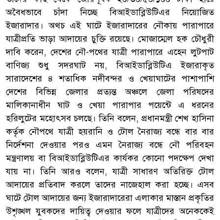
অবৈধভাবে চাঁদা নিচ্ছে বিআইডাব্লিউটিএর নিয়োজিত
ইজারাদার। অথচ এই ঘাটে ইজারাদারের নৌকায় পারাপারে
যাত্রীপ্রতি ভাড়া আদায়ের চুক্তি রয়েছে। মোজাম্মেল হক চৌধুরী
দাবি করেন, দেশের নৌ-পথের যাত্রী পারাপারে এহেন লুটপাট
বাণিজ্য শুধু সদরঘাট নয়, বিআইডাব্লিউটিএ ইজারাকৃত
সারাদেশের ৪ শতাধিক নদীবন্দর ও খেয়াঘাটের পাশাপাশি
দেশের বিভিন্ন জেলার প্রত্যন্ত অঞ্চলে জেলা পরিষদের
মালিকানাধীন ঘাট ও খেয়া পারাপার পয়েন্টে এ ধরনের
হরিলুটের মহোৎসব চলছে। তিনি বলেন, প্রধানমন্ত্রী শেখ হাসিনা
কর্তৃক নৌপথে যাত্রী হয়রানি ও টোল নৈরাজ্য বন্ধে বার বার
নির্দেশনা দেওয়ার পরও এমন নৈরাজ্য বন্ধে নৌ পরিবহন
মন্ত্রণালয় বা বিআইডাব্লিউটিএর কার্যকর কোনো পদক্ষেপ দেখা
যায় না। তিনি আরও বলেন, যাত্রী সাধারণ অতিরিক্ত টোল
আদায়ের প্রতিবাদ করলে তাদের নাজেহাল করা হচ্ছে। এসব
ঘাটে টোল আদায়ের জন্য ইজারাদারেরা এলাকার মাস্তান প্রকৃতির
উশৃঙ্খল যুবকদের দায়িত্ব দেওয়ার ফলে যাত্রীদের অনেককেই