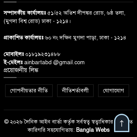
৬
দোয়া মাহফিল ও ৯৩ জন দুস্থের
সম্পাদকীয় কার্যালয়ঃ
৫১/৫২ অতিশ দীপঙ্কর রোড, ৬ষ্ঠ তলা,
মাঝে ১৩ লক্ষ ১৫ হাজার টাকা
বিতরণ
(মুগদা বিশ্ব রোড) ঢাকা - ১২১৪।
বান্দরবানে বন্যায় ক্ষতিগ্রস্তদের
প্রাকাশিত কার্যালয়ঃ
৬০ নং দক্ষিন মুগদা পাড়া, ঢাকা - ১২১৪
৭
বিএনপি”র ত্রাণ বিতরণ
মোবাইলঃ
০১৮১৯২৩১৪৮৮
ই-মেইলঃ
ainbartabd @gmail.com
দক্ষিণ চট্টগ্রামের এক অসহায় ও
প্রয়োজনীয় লিঙ্ক
৮
আশ্রয়হীন পরিবারের পাশে দাঁড়িয়ে
দৃষ্টান্ত স্থাপন করেছে “চট্টলা ব্লাড
ডোনার্স ক্লাব” এবং “হাসিমুখ পরিবার”
গোপনীয়তার নীতি
নীতিশর্তাবলী
যোগাযোগ
শেখ হাসিনার বক্তব্য প্রচার করলে
৯
আইনানুগ ব্যবস্থা: তথ্য উপদেষ্টা
© ২০২৬ দৈনিক আইন বার্তা কর্তৃক সর্বস্বত্ব স্বত্বাধিকার সংরক্ষিত
কারিগরি সহযোগিতায়:
Bangla Webs
জবিতে ছাত্রদল-শিবির সংঘর্ষ, ভিপি-
১০