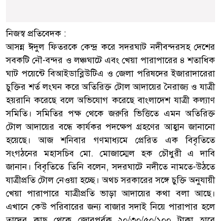
নিজস্ব প্রতিবেদক :
আসন্ন ঈদুল ফিতরকে কেন্দ্র করে সদরঘাট নদীবন্দরসহ দেশের
সবকটি নৌ-বন্দর ও লঞ্চঘাটে এবং খেয়া পারাপারের ৪ শতাধিক
ঘাট পয়েন্টে বিআইডাব্লিউটিএ ও জেলা পরিষদের ইজারাদারেরা
চুক্তির শর্ত লংঘন করে অতিরিক্ত টোল আদায়ের নৈরাজ্য ও যাত্রী
হয়রানি করেছে বলে অভিযোগ করেছে বাংলাদেশ যাত্রী কল্যাণ
সমিতি। সমিতির পক্ষ থেকে জরুরি ভিত্তিতে এমন অতিরিক্ত
টোল আদায়ের বন্ধে কার্যকর পদক্ষেপ গ্রহণের আহ্বান জানানো
হয়েছে। আজ শনিবার গণমাধ্যমে প্রেরিত এক বিবৃতিতে
সংগঠনের মহাসচিব মো. মোজাম্মেল হক চৌধুরী এ দাবি
জানান। বিবৃতিতে তিনি বলেন, সদরঘাটে নদীতে নামতে-উঠতে
যাত্রীপ্রতি টোল নেওয়া হচ্ছে। অথচ সরকারের সঙ্গে চুক্তি অনুযায়ী
খেয়া পারাপারে যাত্রীপ্রতি ভাড়া আদায়ের কথা বলা আছে।
এখানে কেউ পরিবারের জন্য বাজার সদাই নিয়ে পারাপার হলে
তাদের কাছ থেকে জোরপূর্বক ২০/৩০/৫০/১০০ টাকা হারে