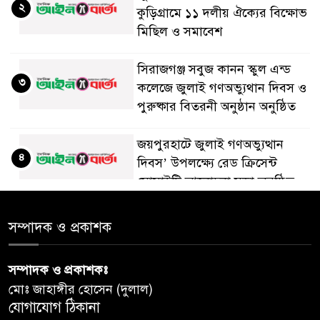
২
কুড়িগ্রামে ১১ দলীয় ঐক্যের বিক্ষোভ
মিছিল ও সমাবেশ
সিরাজগঞ্জ সবুজ কানন স্কুল এন্ড
৩
কলেজে জুলাই গণঅভ্যুথান দিবস ও
পুরুষ্কার বিতরনী অনুষ্ঠান অনুষ্ঠিত
জয়পুরহাটে জুলাই গণঅভ্যুত্থান
৪
দিবস’ উপলক্ষ্যে রেড ক্রিসেন্ট
সোসাইটি আলোচনা সভা অনুষ্ঠিত
‘জুলাইয়ের চেতনায় গড়িব দেশ’,
সম্পাদক ও প্রকাশক
৫
লামায় যথাযোগ্য মর্যাদায় পালিত
হইল ‘জুলাই গণ-অভ্যুত্থান
সম্পাদক ও প্রকাশকঃ
দিবস-২০২৬’।
মোঃ জাহাঙ্গীর হোসেন (দুলাল)
যোগাযোগ ঠিকানা
নরসিংদীতে জুলাই শহীদদের স্মরণে