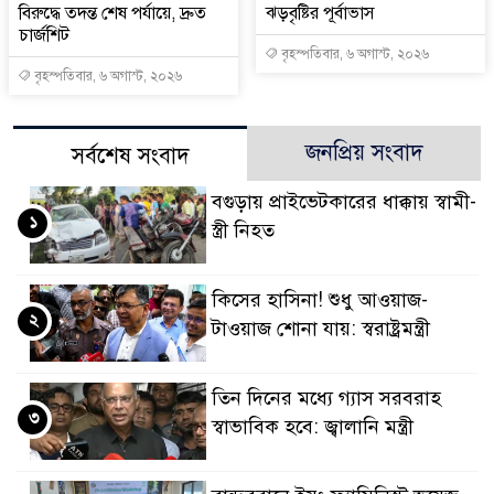
বিরুদ্ধে তদন্ত শেষ পর্যায়ে, দ্রুত
ঝড়বৃষ্টির পূর্বাভাস
চার্জশিট
বৃহস্পতিবার, ৬ অগাস্ট, ২০২৬
বৃহস্পতিবার, ৬ অগাস্ট, ২০২৬
জনপ্রিয় সংবাদ
সর্বশেষ সংবাদ
বগুড়ায় প্রাইভেটকারের ধাক্কায় স্বামী-
১
স্ত্রী নিহত
কিসের হাসিনা! শুধু আওয়াজ-
২
টাওয়াজ শোনা যায়: স্বরাষ্ট্রমন্ত্রী
তিন দিনের মধ্যে গ্যাস সরবরাহ
৩
স্বাভাবিক হবে: জ্বালানি মন্ত্রী