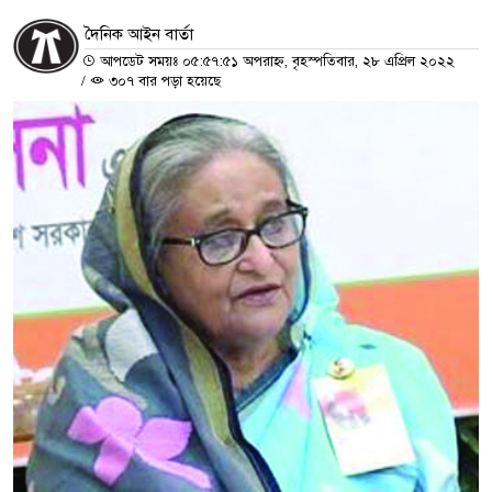
দৈনিক আইন বার্তা
আপডেট সময়ঃ ০৫:৫৭:৫১ অপরাহ্ন, বৃহস্পতিবার, ২৮ এপ্রিল ২০২২
/
৩০৭ বার পড়া হয়েছে