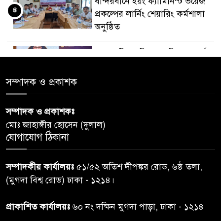
বান্দরবানে ইয়ং ফ্যামিনিস্ট ভয়েজ
৪
প্রকল্পের লার্নিং শেয়ারিং কর্মশালা
অনুষ্ঠিত
ডায়াবেটিস প্রতিরোধে বিজ্ঞান, ধর্ম ও
৫
সমাজের সমন্বিত ভূমিকা প্রয়োজন :
স্বাস্থ্য প্রতিমন্ত্রী
সম্পাদক ও প্রকাশক
পররাষ্ট্রমন্ত্রীর কা‌ছে ইউএনডিপির
সম্পাদক ও প্রকাশকঃ
৬
আবাসিক প্রতিনিধির পরিচয়পত্র
মোঃ জাহাঙ্গীর হোসেন (দুলাল)
পেশ
যোগাযোগ ঠিকানা
শেয়ার কেলেঙ্কারি: সাকিবের বিরুদ্ধে
৭
সম্পাদকীয় কার্যালয়ঃ
৫১/৫২ অতিশ দীপঙ্কর রোড, ৬ষ্ঠ তলা,
তদন্ত শেষ পর্যায়ে, দ্রুত চার্জশিট
(মুগদা বিশ্ব রোড) ঢাকা - ১২১৪।
রাতের মধ্যে ঢাকাসহ ১০ অঞ্চলে
প্রাকাশিত কার্যালয়ঃ
৬০ নং দক্ষিন মুগদা পাড়া, ঢাকা - ১২১৪
৮
ঝড়বৃষ্টির পূর্বাভাস