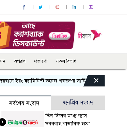
োদন
অপরাধ
প্রতারণা
সকল বিভাগ
×
ে ইয়ং ফ্যামিনিস্ট ভয়েজ প্রকল্পের লার্নিং শেয়ারিং কর্মশালা অনুষ্ঠিত
জনপ্রিয় সংবাদ
সর্বশেষ সংবাদ
তিন দিনের মধ্যে গ্যাস
১
সরবরাহ স্বাভাবিক হবে: