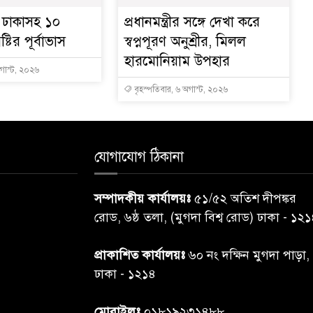
ে ঢাকাসহ ১০
প্রধানমন্ত্রীর সঙ্গে দেখা করে
্টির পূর্বাভাস
স্বপ্নপূরণ অনুশ্রীর, মিলল
হারমোনিয়াম উপহার
অগাস্ট, ২০২৬
বৃহস্পতিবার, ৬ অগাস্ট, ২০২৬
যোগাযোগ ঠিকানা
সম্পাদকীয় কার্যালয়ঃ
৫১/৫২ অতিশ দীপঙ্কর
রোড, ৬ষ্ঠ তলা, (মুগদা বিশ্ব রোড) ঢাকা - ১২
প্রাকাশিত কার্যালয়ঃ
৬০ নং দক্ষিন মুগদা পাড়া,
ঢাকা - ১২১৪
মোবাইলঃ
০১৮১৯২৩১৪৮৮