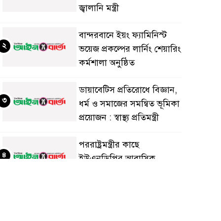
জ্বালানি মন্ত্রী
বান্দরবানে ইয়ং ফ্যামিনিস্ট
২
ভয়েজ প্রকল্পের লার্নিং শেয়ারিং
কর্মশালা অনুষ্ঠিত
ডায়াবেটিস প্রতিরোধে বিজ্ঞান,
৩
ধর্ম ও সমাজের সমন্বিত ভূমিকা
প্রয়োজন : স্বাস্থ্য প্রতিমন্ত্রী
পররাষ্ট্রমন্ত্রীর কা‌ছে
৪
ইউএনডিপির আবাসিক
প্রতিনিধির পরিচয়পত্র পেশ
শেয়ার কেলেঙ্কারি: সাকিবের
৫
বিরুদ্ধে তদন্ত শেষ পর্যায়ে, দ্রুত