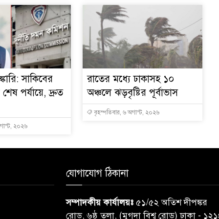
্কারি: সাকিবের
রাতের মধ্যে ঢাকাসহ ১০
ত শেষ পর্যায়ে, দ্রুত
অঞ্চলে ঝড়বৃষ্টির পূর্বাভাস
বৃহস্পতিবার, ৬ অগাস্ট, ২০২৬
অগাস্ট, ২০২৬
যোগাযোগ ঠিকানা
সম্পাদকীয় কার্যালয়ঃ
৫১/৫২ অতিশ দীপঙ্কর
রোড, ৬ষ্ঠ তলা, (মুগদা বিশ্ব রোড) ঢাকা - ১২