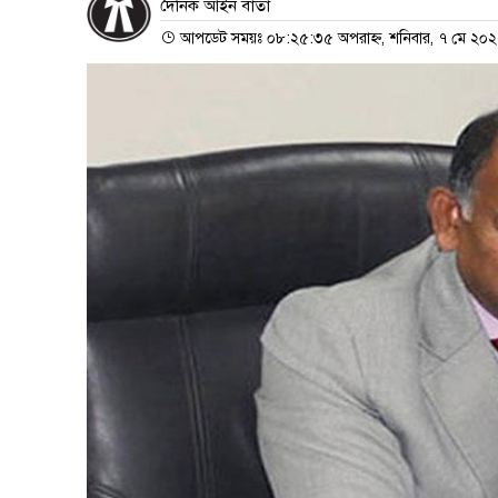
দৈনিক আইন বার্তা
আপডেট সময়ঃ ০৮:২৫:৩৫ অপরাহ্ন, শনিবার, ৭ মে ২০