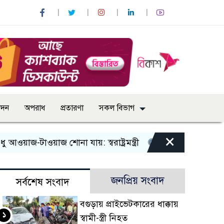
োদন
অপরাধ
প্রতারণা
সকল বিভাগ
×
টাওয়াজ শোনা যায়: স্বরাষ্ট্রমন্ত্রী
তিন দিনের মধ্যে গ্যাস সরবরা
জনপ্রিয় সংবাদ
সর্বশেষ সংবাদ
বগুড়ায় প্রাইভেটকারের ধাক্কায়
১
স্বামী-স্ত্রী নিহত