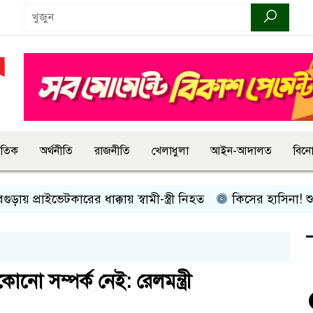
জাতিক
অর্থনীতি
রাজনীতি
খেলাধুলা
আইন-আদালত
বিন
রাইভেটকারের ধাক্কায় স্বামী-স্ত্রী নিহত
কিসের হাসিনা! শুধু আওয়াজ-
োনো সম্পর্ক নেই: রেলমন্ত্রী