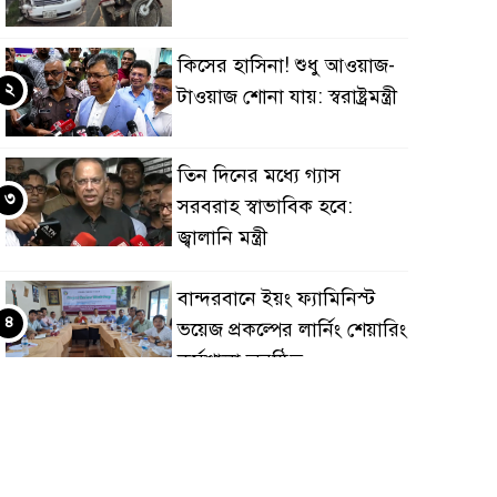
কিসের হাসিনা! শুধু আওয়াজ-
২
টাওয়াজ শোনা যায়: স্বরাষ্ট্রমন্ত্রী
তিন দিনের মধ্যে গ্যাস
৩
সরবরাহ স্বাভাবিক হবে:
জ্বালানি মন্ত্রী
বান্দরবানে ইয়ং ফ্যামিনিস্ট
৪
ভয়েজ প্রকল্পের লার্নিং শেয়ারিং
কর্মশালা অনুষ্ঠিত
ডায়াবেটিস প্রতিরোধে বিজ্ঞান,
৫
ধর্ম ও সমাজের সমন্বিত ভূমিকা
প্রয়োজন : স্বাস্থ্য প্রতিমন্ত্রী