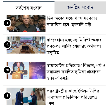
জনপ্রিয় সংবাদ
সর্বশেষ সংবাদ
তিন দিনের মধ্যে গ্যাস সরবরাহ
১
স্বাভাবিক হবে: জ্বালানি মন্ত্রী
বান্দরবানে ইয়ং ফ্যামিনিস্ট ভয়েজ
২
প্রকল্পের লার্নিং শেয়ারিং কর্মশালা
অনুষ্ঠিত
ডায়াবেটিস প্রতিরোধে বিজ্ঞান, ধর্ম ও
৩
সমাজের সমন্বিত ভূমিকা প্রয়োজন :
স্বাস্থ্য প্রতিমন্ত্রী
পররাষ্ট্রমন্ত্রীর কা‌ছে ইউএনডিপির
৪
আবাসিক প্রতিনিধির পরিচয়পত্র
পেশ