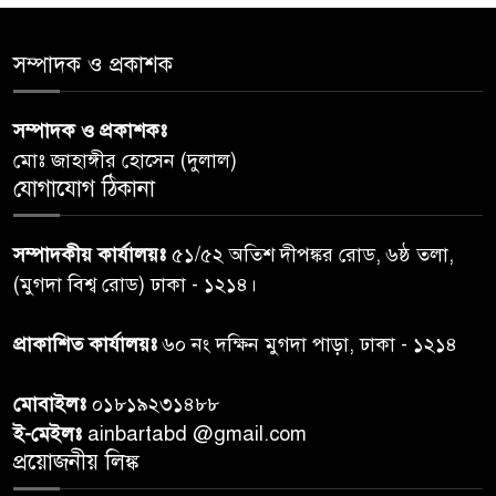
শেয়ার কেলেঙ্কারি: সাকিবের বিরুদ্ধে
৫
সম্পাদক ও প্রকাশক
তদন্ত শেষ পর্যায়ে, দ্রুত চার্জশিট
সম্পাদক ও প্রকাশকঃ
রাতের মধ্যে ঢাকাসহ ১০ অঞ্চলে
৬
মোঃ জাহাঙ্গীর হোসেন (দুলাল)
ঝড়বৃষ্টির পূর্বাভাস
যোগাযোগ ঠিকানা
প্রধানমন্ত্রীর সঙ্গে দেখা করে স্বপ্নপূরণ
৭
সম্পাদকীয় কার্যালয়ঃ
৫১/৫২ অতিশ দীপঙ্কর রোড, ৬ষ্ঠ তলা,
অনুশ্রীর, মিলল হারমোনিয়াম
(মুগদা বিশ্ব রোড) ঢাকা - ১২১৪।
উপহার
প্রাকাশিত কার্যালয়ঃ
৬০ নং দক্ষিন মুগদা পাড়া, ঢাকা - ১২১৪
২০ আগস্ট রাষ্ট্রপতি নির্বাচন,
৮
তফসিল প্রকাশ নির্বাচন কমিশনের
মোবাইলঃ
০১৮১৯২৩১৪৮৮
ই-মেইলঃ
ainbartabd @gmail.com
বান্দরবান বিজিবি সেক্টর সদর দপ্তর
প্রয়োজনীয় লিঙ্ক
৯
এর ব্যবস্থাপনায় বন্যা দুর্গতদের