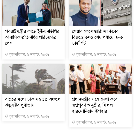
পররাষ্ট্রমন্ত্রীর কা‌ছে ইউএনডিপির
শেয়ার কেলেঙ্কারি: সাকিবের
আবাসিক প্রতিনিধির পরিচয়পত্র
বিরুদ্ধে তদন্ত শেষ পর্যায়ে, দ্রুত
পেশ
চার্জশিট
বৃহস্পতিবার, ৬ অগাস্ট, ২০২৬
বৃহস্পতিবার, ৬ অগাস্ট, ২০২৬
রাতের মধ্যে ঢাকাসহ ১০ অঞ্চলে
প্রধানমন্ত্রীর সঙ্গে দেখা করে
ঝড়বৃষ্টির পূর্বাভাস
স্বপ্নপূরণ অনুশ্রীর, মিলল
হারমোনিয়াম উপহার
বৃহস্পতিবার, ৬ অগাস্ট, ২০২৬
বৃহস্পতিবার, ৬ অগাস্ট, ২০২৬