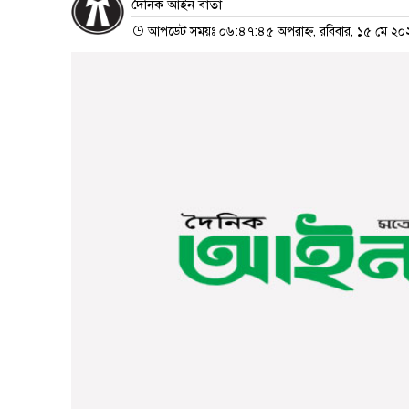
দৈনিক আইন বার্তা
আপডেট সময়ঃ ০৬:৪৭:৪৫ অপরাহ্ন, রবিবার, ১৫ মে ২০