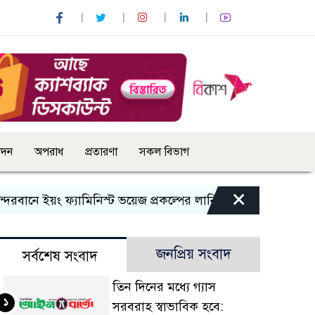
োদন
অপরাধ
প্রতারণা
সকল বিভাগ
×
নে ইয়ং ফ্যামিনিস্ট ভয়েজ প্রকল্পের লার্নিং শেয়ারিং কর্মশালা অনুষ্ঠ
জনপ্রিয় সংবাদ
সর্বশেষ সংবাদ
তিন দিনের মধ্যে গ্যাস
১
সরবরাহ স্বাভাবিক হবে: