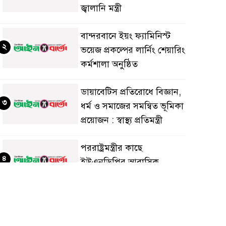
জ্বালানি মন্ত্রী
বান্দরবানে ইয়ং ফ্যামিনিস্ট
২
ভয়েজ প্রকল্পের লার্নিং শেয়ারিং
কর্মশালা অনুষ্ঠিত
ডায়াবেটিস প্রতিরোধে বিজ্ঞান,
৩
ধর্ম ও সমাজের সমন্বিত ভূমিকা
প্রয়োজন : স্বাস্থ্য প্রতিমন্ত্রী
পররাষ্ট্রমন্ত্রীর কা‌ছে
৪
ইউএনডিপির আবাসিক
প্রতিনিধির পরিচয়পত্র পেশ
শেয়ার কেলেঙ্কারি: সাকিবের
৫
বিরুদ্ধে তদন্ত শেষ পর্যায়ে, দ্রুত