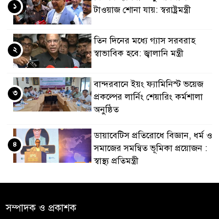
১
টাওয়াজ শোনা যায়: স্বরাষ্ট্রমন্ত্রী
তিন দিনের মধ্যে গ্যাস সরবরাহ
২
স্বাভাবিক হবে: জ্বালানি মন্ত্রী
বান্দরবানে ইয়ং ফ্যামিনিস্ট ভয়েজ
৩
প্রকল্পের লার্নিং শেয়ারিং কর্মশালা
অনুষ্ঠিত
ডায়াবেটিস প্রতিরোধে বিজ্ঞান, ধর্ম ও
৪
সমাজের সমন্বিত ভূমিকা প্রয়োজন :
স্বাস্থ্য প্রতিমন্ত্রী
পররাষ্ট্রমন্ত্রীর কা‌ছে ইউএনডিপির
৫
আবাসিক প্রতিনিধির পরিচয়পত্র
সম্পাদক ও প্রকাশক
পেশ