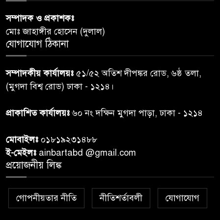
সম্পাদক ও প্রকাশকঃ
শেয়ার কেলেঙ্কারি: সাকিবের বিরুদ্ধে
৬
মোঃ জাহাঙ্গীর হোসেন (দুলাল)
তদন্ত শেষ পর্যায়ে, দ্রুত চার্জশিট
যোগাযোগ ঠিকানা
রাতের মধ্যে ঢাকাসহ ১০ অঞ্চলে
৭
সম্পাদকীয় কার্যালয়ঃ
৫১/৫২ অতিশ দীপঙ্কর রোড, ৬ষ্ঠ তলা,
ঝড়বৃষ্টির পূর্বাভাস
(মুগদা বিশ্ব রোড) ঢাকা - ১২১৪।
প্রধানমন্ত্রীর সঙ্গে দেখা করে স্বপ্নপূরণ
প্রাকাশিত কার্যালয়ঃ
৬০ নং দক্ষিন মুগদা পাড়া, ঢাকা - ১২১৪
৮
অনুশ্রীর, মিলল হারমোনিয়াম
উপহার
মোবাইলঃ
০১৮১৯২৩১৪৮৮
ই-মেইলঃ
ainbartabd @gmail.com
২০ আগস্ট রাষ্ট্রপতি নির্বাচন,
প্রয়োজনীয় লিঙ্ক
৯
তফসিল প্রকাশ নির্বাচন কমিশনের
গোপনীয়তার নীতি
নীতিশর্তাবলী
যোগাযোগ
বান্দরবান বিজিবি সেক্টর সদর দপ্তর
১০
এর ব্যবস্থাপনায় বন্যা দুর্গতদের