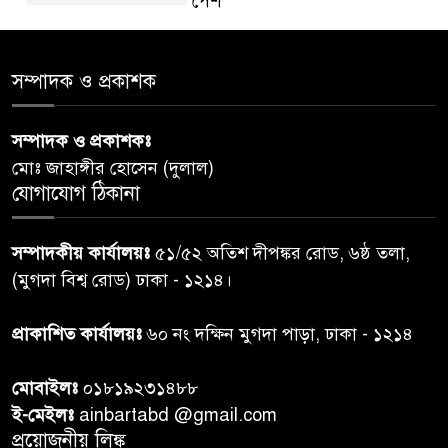
পেশ
শেয়ার কেলেঙ্কারি: সাকিবের বিরুদ্ধে
৫
সম্পাদক ও প্রকাশক
তদন্ত শেষ পর্যায়ে, দ্রুত চার্জশিট
সম্পাদক ও প্রকাশকঃ
রাতের মধ্যে ঢাকাসহ ১০ অঞ্চলে
৬
মোঃ জাহাঙ্গীর হোসেন (দুলাল)
ঝড়বৃষ্টির পূর্বাভাস
যোগাযোগ ঠিকানা
প্রধানমন্ত্রীর সঙ্গে দেখা করে স্বপ্নপূরণ
৭
সম্পাদকীয় কার্যালয়ঃ
৫১/৫২ অতিশ দীপঙ্কর রোড, ৬ষ্ঠ তলা,
অনুশ্রীর, মিলল হারমোনিয়াম
(মুগদা বিশ্ব রোড) ঢাকা - ১২১৪।
উপহার
প্রাকাশিত কার্যালয়ঃ
৬০ নং দক্ষিন মুগদা পাড়া, ঢাকা - ১২১৪
২০ আগস্ট রাষ্ট্রপতি নির্বাচন,
৮
তফসিল প্রকাশ নির্বাচন কমিশনের
মোবাইলঃ
০১৮১৯২৩১৪৮৮
ই-মেইলঃ
ainbartabd @gmail.com
বান্দরবান বিজিবি সেক্টর সদর দপ্তর
প্রয়োজনীয় লিঙ্ক
৯