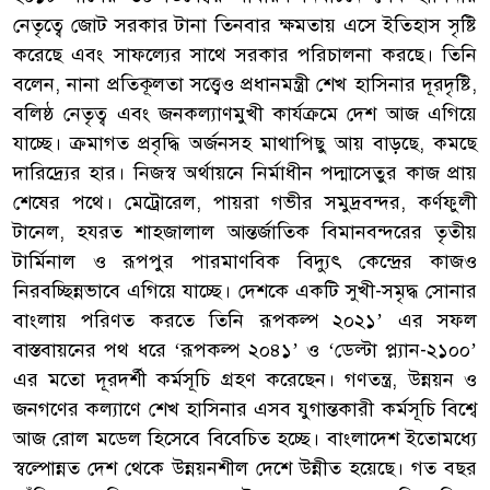
নেতৃত্বে জোট সরকার টানা তিনবার ক্ষমতায় এসে ইতিহাস সৃষ্টি
করেছে এবং সাফল্যের সাথে সরকার পরিচালনা করছে। তিনি
বলেন, নানা প্রতিকূলতা সত্ত্বেও প্রধানমন্ত্রী শেখ হাসিনার দূরদৃষ্টি,
বলিষ্ঠ নেতৃত্ব এবং জনকল্যাণমুখী কার্যক্রমে দেশ আজ এগিয়ে
যাচ্ছে। ক্রমাগত প্রবৃদ্ধি অর্জনসহ মাথাপিছু আয় বাড়ছে, কমছে
দারিদ্র্যের হার। নিজস্ব অর্থায়নে নির্মাধীন পদ্মাসেতুর কাজ প্রায়
শেষের পথে। মেট্রোরেল, পায়রা গভীর সমুদ্রবন্দর, কর্ণফুলী
টানেল, হযরত শাহজালাল আন্তর্জাতিক বিমানবন্দরের তৃতীয়
টার্মিনাল ও রূপপুর পারমাণবিক বিদ্যুৎ কেন্দ্রের কাজও
নিরবচ্ছিন্নভাবে এগিয়ে যাচ্ছে। দেশকে একটি সুখী-সমৃদ্ধ সোনার
বাংলায় পরিণত করতে তিনি রূপকল্প ২০২১’ এর সফল
বাস্তবায়নের পথ ধরে ‘রূপকল্প ২০৪১’ ও ‘ডেল্টা প্ল্যান-২১০০’
এর মতো দূরদর্শী কর্মসূচি গ্রহণ করেছেন। গণতন্ত্র, উন্নয়ন ও
জনগণের কল্যাণে শেখ হাসিনার এসব যুগান্তকারী কর্মসূচি বিশ্বে
আজ রোল মডেল হিসেবে বিবেচিত হচ্ছে। বাংলাদেশ ইতোমধ্যে
স্বল্পোন্নত দেশ থেকে উন্নয়নশীল দেশে উন্নীত হয়েছে। গত বছর