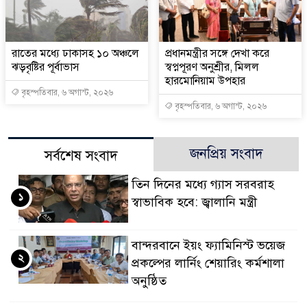
রাতের মধ্যে ঢাকাসহ ১০ অঞ্চলে
প্রধানমন্ত্রীর সঙ্গে দেখা করে
ঝড়বৃষ্টির পূর্বাভাস
স্বপ্নপূরণ অনুশ্রীর, মিলল
হারমোনিয়াম উপহার
বৃহস্পতিবার, ৬ অগাস্ট, ২০২৬
বৃহস্পতিবার, ৬ অগাস্ট, ২০২৬
জনপ্রিয় সংবাদ
সর্বশেষ সংবাদ
তিন দিনের মধ্যে গ্যাস সরবরাহ
১
স্বাভাবিক হবে: জ্বালানি মন্ত্রী
বান্দরবানে ইয়ং ফ্যামিনিস্ট ভয়েজ
২
প্রকল্পের লার্নিং শেয়ারিং কর্মশালা
অনুষ্ঠিত