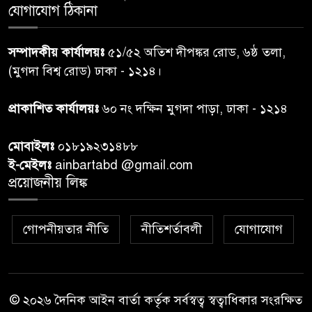
পেশ
যোগাযোগ ঠিকানা
শেয়ার কেলেঙ্কারি: সাকিবের বিরুদ্ধে
৭
সম্পাদকীয় কার্যালয়ঃ
৫১/৫২ অতিশ দীপঙ্কর রোড, ৬ষ্ঠ তলা,
তদন্ত শেষ পর্যায়ে, দ্রুত চার্জশিট
(মুগদা বিশ্ব রোড) ঢাকা - ১২১৪।
রাতের মধ্যে ঢাকাসহ ১০ অঞ্চলে
প্রাকাশিত কার্যালয়ঃ
৬০ নং দক্ষিন মুগদা পাড়া, ঢাকা - ১২১৪
৮
ঝড়বৃষ্টির পূর্বাভাস
মোবাইলঃ
০১৮১৯২৩১৪৮৮
প্রধানমন্ত্রীর সঙ্গে দেখা করে স্বপ্নপূরণ
ই-মেইলঃ
ainbartabd @gmail.com
৯
অনুশ্রীর, মিলল হারমোনিয়াম
প্রয়োজনীয় লিঙ্ক
উপহার
গোপনীয়তার নীতি
নীতিশর্তাবলী
যোগাযোগ
২০ আগস্ট রাষ্ট্রপতি নির্বাচন,
১০
তফসিল প্রকাশ নির্বাচন কমিশনের
© ২০২৬ দৈনিক আইন বার্তা কর্তৃক সর্বস্বত্ব স্বত্বাধিকার সংরক্ষিত