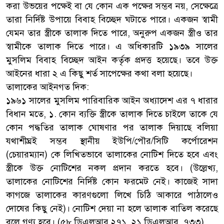
করা উভয়ের পক্ষেই বা যে কোন এক পক্ষের সম্ভব নয়, সেক্ষেত্রে
তারা নির্দিষ্ট উপায়ে বিবাহ বিচ্ছেদ ঘটাতে পারে। একজন স্বামী
যেমন তার স্ত্রীকে তালাক দিতে পারে, অনুরুপ একজন স্ত্রীও তার
স্বামীকে তালাক দিতে পারে। এ অধিকারটি ১৯৩৯ সালের
মুসলিম বিবাহ বিচ্ছেদ আইন কর্তৃক প্রদত্ত হয়েছে। তবে উক্ত
আইনের ধারা ২ এ কিছু শর্ত সাপেক্ষের কথা বলা হয়েছে।
তালাকের আইনগত দিক:
১৯৬১ সালের মুসলিম পারিবারিক আইন অধ্যাদেশ এর ৭ ধারার
বিধান মতে, ১. কোন ব্যক্তি স্ত্রীকে তালাক দিতে চাইলে তাকে যে
কোন পদ্ধতির তালাক ঘোষণার পর তালাক দিয়াছে বলিয়া
যথাশীঘ্রই সম্ভব স্থানীয় ইউপি/পৌর/সিটি কর্পোরেশন
(চেয়ারম্যান) কে লিখিতভাবে তালাকের নোটিশ দিতে হবে এবং
স্ত্রীকে উক্ত নোটিশের নকল প্রদান করতে হবে। (উল্লেখ্য,
তালাকের নোটিশের নির্দিষ্ট কোন ফরমেট নেই। কাজেই সাদা
কাগজে তালাকের কারণগুলো লিখে চিঠি আকারে পাঠালেও
দোষের কিছু নেই)। নোটিশ দেয়া না হলে তালাক বাতিল করেছে
বলে গণ্য হবে। (৫৮ ডিএলআর ২৭১, ২১ ডিএলআর, ৭৩৩)