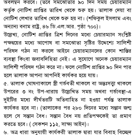
অবলম্বন করবে। (তবে সমঝোতার ৯০ দিন সময় চেয়ারম্যান
কর্তৃক নোটিশ প্রাপ্তির তারিখ থেকে শুরু হয়। তালাক দেয়া বা
নোটিশ লেখার তারিখ থেকে শুরু হয় না। (শফিকুল ইসলাম এবং
অন্যান্য বনাম রাষ্ট্র, ৪৬ ডি.এল.আর. পৃষ্ঠা ৭০০)।
উল্লেখ্য, নোটিশ প্রাপ্তির ত্রিশ দিনের মধ্যে চেয়ারম্যান সংশ্লিষ্ট
পক্ষদ্বয়ের মধ্যে আপোষ বা সমঝোতা সৃষ্টির উদ্দেশ্যে সালিশী
পরিষদ গঠন না করলে আইনে চেয়ারম্যানদের কোন শাস্তির
ব্যবস্থা কিংবা জবাবদিহিতা নেই। এ সুযোগে অনেক চেয়ারম্যান
সালিশী পরিষদ গঠন করে না। ফলে নোটিশ প্রাপ্তির ৯০ দিন পার
হলে তালাক আপনা আপনিই কার্যকর হয়ে যায়।
৫. তালাক ঘোষণাকালে স্ত্রী গর্ভবতী থাকলে বা অন্তঃসত্ত্বা থাকলে
উপরের ৩ নং উপ-ধারায় উল্লেখিত সময় অথবা গর্ভাবস্থা-এ
দুইটির মধ্যে দীর্ঘতরটি অতিবাহিত না হওয়া পর্যন্ত তালাক
কার্যকর হবে না। (তালাকের পর ২৮০ দিনের মধ্যে সন্তান জন্ম
হলে সে সন্তান বৈধ। সন্তান বৈধ নয় প্রতিপক্ষকেই তা প্রমাণ
করতে হবে। ( সেকশন ১১২, সাক্ষ্য আইন)।
৬. অত্র ধারা অনুযায়ী কার্যকরী তালাক দ্বারা যার বিবাহ বিচ্ছেদ