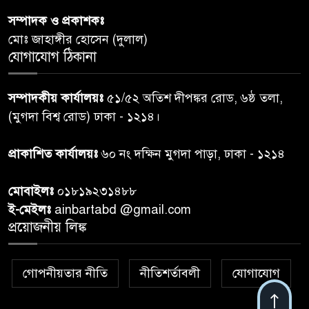
৬
লাশ, নিখোঁজ ৮ হাজারের বেশি
সম্পাদক ও প্রকাশকঃ
মোঃ জাহাঙ্গীর হোসেন (দুলাল)
কুলাউড়া সীমান্তে বিএসএফের
যোগাযোগ ঠিকানা
৭
গুলিতে বাংলাদেশি যুবক নিহত
সম্পাদকীয় কার্যালয়ঃ
৫১/৫২ অতিশ দীপঙ্কর রোড, ৬ষ্ঠ তলা,
বগুড়ায় প্রাইভেটকারের ধাক্কায়
(মুগদা বিশ্ব রোড) ঢাকা - ১২১৪।
৮
স্বামী-স্ত্রী নিহত
প্রাকাশিত কার্যালয়ঃ
৬০ নং দক্ষিন মুগদা পাড়া, ঢাকা - ১২১৪
কিসের হাসিনা! শুধু আওয়াজ-
৯
মোবাইলঃ
০১৮১৯২৩১৪৮৮
টাওয়াজ শোনা যায়: স্বরাষ্ট্রমন্ত্রী
ই-মেইলঃ
ainbartabd @gmail.com
প্রয়োজনীয় লিঙ্ক
তিন দিনের মধ্যে গ্যাস সরবরাহ
১০
স্বাভাবিক হবে: জ্বালানি মন্ত্রী
গোপনীয়তার নীতি
নীতিশর্তাবলী
যোগাযোগ