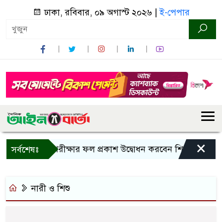
ঢাকা, রবিবার, ০৯ অগাস্ট ২০২৬ |
ই-পেপার
×
াল এসএসসি পরীক্ষার ফল প্রকাশ উদ্বোধন করবেন শিক্ষামন্ত্রী
ব
সর্বশেষঃ
নারী ও শিশু