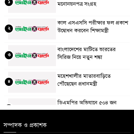
১
মনোনয়নপত্র সংগ্রহ
কাল এসএসসি পরীক্ষার ফল প্রকাশ
২
উদ্বোধন করবেন শিক্ষামন্ত্রী
বাংলাদেশের মাটিতে ভারতের
৩
সিরিজ নিয়ে নতুন শঙ্কা
মহেশখালীর মাতারবাড়িতে
৪
পৌঁছেছেন প্রধানমন্ত্রী
ডিএমপির অভিযানে ৫০৪ জন
৫
গ্রেপ্তার, মামলা ৩৫
সম্পাদক ও প্রকাশক
গাজার ধ্বংসস্তূপে মিলল আরও ১৯