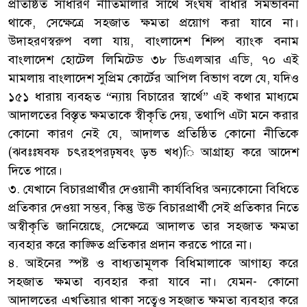
প্রতিষ্ঠিত সাধারণ নীতিমালার সাথে সংঘর্ষ বাধার সমভাবনা
থাকে, সেক্ষেত্রে সহজাত ক্ষমতা প্রয়োগ করা যাবে না।
উদাহরণস্বরুপ বলা যায়, বাংলাদেশ শিল্প ব্যাংক বনাম
বাংলাদেশ হোটেল লিমিটেড ৩৮ ডিএলআর এডি, ৭০ এই
মামলায় বাংলাদেশ সুপ্রিম কোর্টের আপিল বিভাগ বলে যে, যদিও
১৫১ ধারায় ব্যবহৃত “ন্যায় বিচারের স্বার্থে” এই কথার মাধ্যমে
আদালতের বিস্তৃত ক্ষমতাকে স্বীকৃতি দেয়, তথাপি এটা মনে করার
কোনো কারণ নেই যে, আদালত প্রতিষ্ঠিত কোনো নীতিকে
(ঝবঃঃষবফ চৎরহপরঢ়ষবং ড়ভ খধ)ি আগ্রাহ্য করে আদেশ
দিতে পারে।
৩. যেখানে বিচারপ্রার্থীর দেওয়ানী কার্যবিধির অন্যকোনো বিধিতে
প্রতিকার দেওয়া সম্ভব, কিন্তু উক্ত বিচারপ্রার্থী সেই প্রতিকার নিতে
অস্বীকৃতি জানিয়েছে, সেক্ষেত্রে আদালত তার সহজাত ক্ষমতা
ব্যবহার করে কাঙ্ক্ষিত প্রতিকার প্রদান করতে পারে না।
৪. আইনের স্পষ্ট ও বাধ্যতামূলক বিধিমালাকে আগাহ্য করে
সহজাত ক্ষমতা ব্যবহার করা যাবে না। যেমন- কোনো
আদালতের এখতিয়ার থাকা সত্বেও সহজাত ক্ষমতা ব্যবহার করে