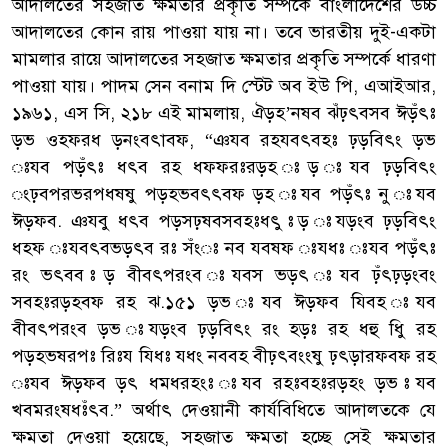
আদালতের সহজাত ক্ষমতার প্রকৃতি সম্পর্কে বাংলাদেশের উচ্চ
আদালতের কোন রায় পাওয়া যায় না। তবে ভারতীয় দুই-একটা
মামলার রায়ে আদালতের সহজাত ক্ষমতার প্রকৃতি সম্পর্কে ধারণা
পাওয়া যায়। পাদম সেন বনাম দি স্টেট অব ইউ পি, এআইআর,
১৯৬১, এস সি, ২১৮ এই মামলায়, ঐড়হ’নষব ঝঁঢ়ৎবসব ঈড়ঁৎঃ
ড়ভ ওহফরধ ড়নংবৎাবফ, “ঞযব রহযবৎবহঃ ঢ়ড়বিৎং ড়ভ
ঃযব পড়ঁৎঃ ধৎব রহ ধফফরঃরড়হ ঃড় ঃযব ঢ়ড়বিৎং
ংঢ়বপরভরপধষষু পড়হভবৎৎবফ ড়হ ঃযব পড়ঁৎঃ নু ঃযব
ঈড়ফব. ঞযবু ধৎব পড়সঢ়ষবসবহঃধৎু ঃড় ঃযড়ংব ঢ়ড়বিৎং
ধহফ ঃযবৎবভড়ৎব রঃ সঁংঃ নব যবষফ ঃযধঃ ঃযব পড়ঁৎঃ
রং ভৎবব ঃড় বীবৎপরংব ঃযবস ভড়ৎ ঃযব ঢ়ঁৎঢ়ড়ংবং
সবহঃরড়হবফ রহ ঝ.১৫১ ড়ভ ঃযব ঈড়ফব যিবহ ঃযব
বীবৎপরংব ড়ভ ঃযড়ংব ঢ়ড়বিৎং রং হড়ঃ রহ ধহু ধিু রহ
পড়হভষরপঃ রিঃয যিধঃ যধং নববহ বীঢ়ৎবংংষু ঢ়ৎড়ারফবফ রহ
ঃযব ঈড়ফব ড়ৎ ধমধরহংঃ ঃযব রহঃবহঃরড়হং ড়ভ ঃযব
খবমরংষধঃঁৎব.” অর্থাৎ দেওয়ানী কার্যবিধিতে আদালতকে যে
ক্ষমতা দেওয়া হয়েছে, সহজাত ক্ষমতা হচ্ছে সেই ক্ষমতার