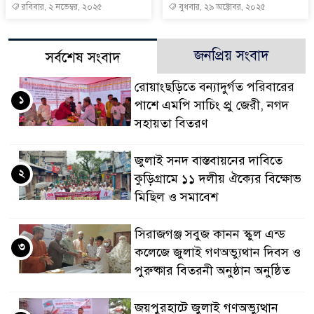
রবিবার, ২ নভেম্বর, ২০২৫
বুধবার, ২৯ অক্টোবর, ২০২৫
জনপ্রিয় সংবাদ
সর্বশেষ সংবাদ
রোয়াংছড়িতে বন্যাদুর্গত পরিবারের
১
পাশে এমপি সাচিং প্রু জেরী, নগদ
সহায়তা বিতরণ
জুলাই সনদ বাস্তবায়নের দাবিতে
২
কুড়িগ্রামে ১১ দলীয় ঐক্যের বিক্ষোভ
মিছিল ও সমাবেশ
সিরাজগঞ্জ সবুজ কানন স্কুল এন্ড
৩
কলেজে জুলাই গণঅভ্যুথান দিবস ও
পুরুষ্কার বিতরনী অনুষ্ঠান অনুষ্ঠিত
জয়পুরহাটে জুলাই গণঅভ্যুত্থান