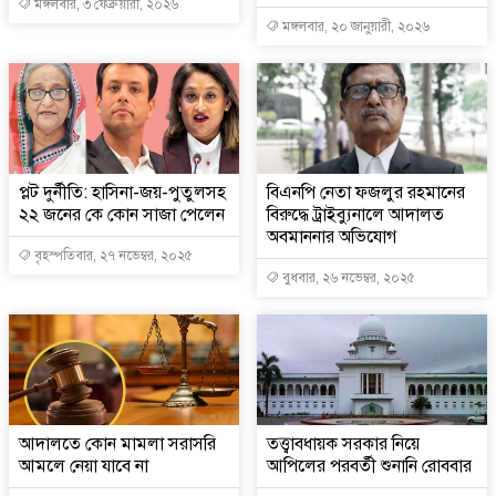
মঙ্গলবার, ৩ ফেব্রুয়ারী, ২০২৬
মঙ্গলবার, ২০ জানুয়ারী, ২০২৬
প্লট দুর্নীতি: হাসিনা-জয়-পুতুলসহ
বিএনপি নেতা ফজলুর রহমানের
২২ জনের কে কোন সাজা পেলেন
বিরুদ্ধে ট্রাইব্যুনালে আদালত
অবমাননার অভিযোগ
বৃহস্পতিবার, ২৭ নভেম্বর, ২০২৫
বুধবার, ২৬ নভেম্বর, ২০২৫
আদালতে কোন মামলা সরাসরি
তত্ত্বাবধায়ক সরকার নিয়ে
আমলে নেয়া যাবে না
আপিলের পরবর্তী শুনানি রোববার