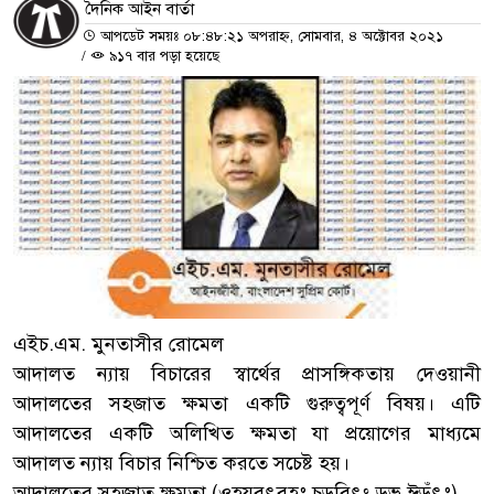
দৈনিক আইন বার্তা
আপডেট সময়ঃ ০৮:৪৮:২১ অপরাহ্ন, সোমবার, ৪ অক্টোবর ২০২১
/
৯১৭ বার পড়া হয়েছে
এইচ.এম. মুনতাসীর রোমেল
আদালত ন্যায় বিচারের স্বার্থের প্রাসঙ্গিকতায় দেওয়ানী
আদালতের সহজাত ক্ষমতা একটি গুরুত্বপূর্ণ বিষয়। এটি
আদালতের একটি অলিখিত ক্ষমতা যা প্রয়োগের মাধ্যমে
আদালত ন্যায় বিচার নিশ্চিত করতে সচেষ্ট হয়।
আদালতের সহজাত ক্ষমতা (ওহযবৎবহঃ চড়বিৎং ড়ভ ঈড়ঁৎঃ)