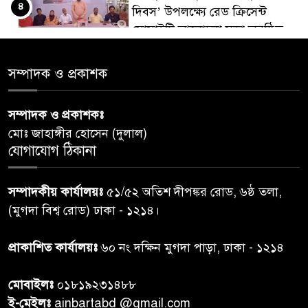
৪
দিবস’ উপলক্ষ্যে রেড ক্রিসেন্ট
সোসাইটি আলোচনা সভা অনুষ্ঠিত
‘জুলাইয়ের চেতনায় গড়িব দেশ’,
সম্পাদক ও প্রকাশক
৫
লামায় যথাযোগ্য মর্যাদায় পালিত
হইল ‘জুলাই গণ-অভ্যুত্থান
সম্পাদক ও প্রকাশকঃ
দিবস-২০২৬’।
মোঃ জাহাঙ্গীর হোসেন (দুলাল)
যোগাযোগ ঠিকানা
নরসিংদীতে জুলাই শহীদদের স্মরণে
৬
দোয়া মাহফিল ও ৯৩ জন দুস্থের
সম্পাদকীয় কার্যালয়ঃ
৫১/৫২ অতিশ দীপঙ্কর রোড, ৬ষ্ঠ তলা,
মাঝে ১৩ লক্ষ ১৫ হাজার টাকা
বিতরণ
(মুগদা বিশ্ব রোড) ঢাকা - ১২১৪।
বান্দরবানে বন্যায় ক্ষতিগ্রস্তদের
প্রাকাশিত কার্যালয়ঃ
৬০ নং দক্ষিন মুগদা পাড়া, ঢাকা - ১২১৪
৭
বিএনপি”র ত্রাণ বিতরণ
মোবাইলঃ
০১৮১৯২৩১৪৮৮
ই-মেইলঃ
ainbartabd @gmail.com
দক্ষিণ চট্টগ্রামের এক অসহায় ও