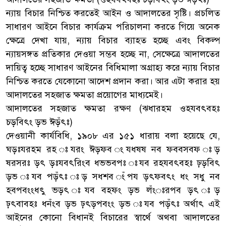
ন্যায় বিচার নিশ্চিত করতেই আইন ও আদালতের সৃষ্টি। প্রচলিত
সাধারণ আইনে বিচার কার্যক্রম পরিচালনা করতে গিয়ে অনেক
ক্ষেত্রে দেখা যায়, ন্যায় বিচার ব্যাহত হচ্ছে এবং বিকল্প
ন্যায়সঙ্গত প্রতিকার দেওয়া সম্ভব হচ্ছে না, সেক্ষেত্রে আদালতের
দায়িত্ব হচ্ছে সাধারণ আইনের বিধিমালা অগ্রাহ্য করে ন্যায় বিচার
নিশ্চিত করতে যেকোনো আদেশ প্রদান করা। আর এটা করার হয়
আদালতের সহজাত ক্ষমতা প্রয়োগের মাধ্যমেই।
আদালতের সহজাত ক্ষমতা রক্ষণ (ঝধারহম ওহযবৎবহঃ
চড়বিৎং ড়ভ ঈড়ঁৎঃ)
দেওয়ানী কার্যবিধি, ১৯০৮ এর ১৫১ ধারায় বলা হয়েছে যে,
ঘড়ঃযরহম রহ ঃযরং ঈড়ফব ংযধষষ নব ফববসবফ ঃড়
ষরসরঃ ড়ৎ ড়ঃযবৎরিংব ধভভবপঃ ঃযব রহযবৎবহঃ ঢ়ড়বিৎ
ড়ভ ঃযব পড়ঁৎঃ ঃড় সধশব ংঁপয ড়ৎফবৎং ধং সধু নব
হবপবংংধৎু ভড়ৎ ঃযব বহফং ড়ভ লঁংঃরপব ড়ৎ ঃড়
ঢ়ৎবাবহঃ ধনঁংব ড়ভ ঢ়ৎড়পবংং ড়ভ ঃযব পড়ঁৎঃ অর্থাৎ এই
আইনের কোনো বিধানই বিচারের স্বার্থে অথবা আদালতের