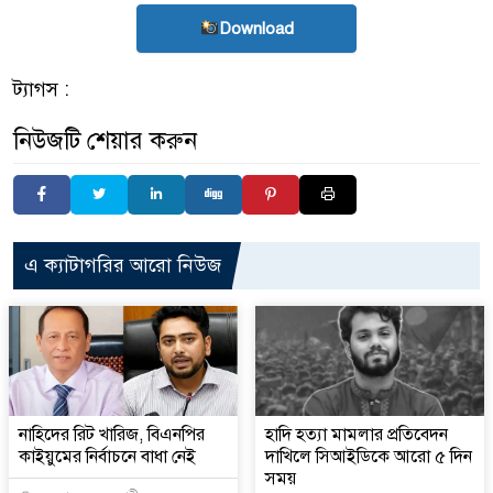
Download
ট্যাগস :
নিউজটি শেয়ার করুন
এ ক্যাটাগরির আরো নিউজ
নাহিদের রিট খারিজ, বিএনপির
হাদি হত্যা মামলার প্রতিবেদন
কাইয়ুমের নির্বাচনে বাধা নেই
দাখিলে সিআইডিকে আরো ৫ দিন
সময়