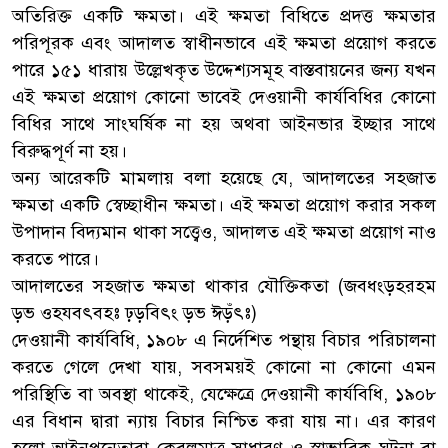
অতিরিক্ত একটি ক্ষমতা। এই ক্ষমতা বিধিতে প্রদত্ত ক্ষমতার
পরিপূরক এবং আদালত স্বাধীনভাবে এই ক্ষমতা প্রয়োগ করতে
পারে ১৫১ ধারায় উল্লেখকৃত উদ্দেশ্যসমূহ বাস্তবায়নের জন্য যখন
এই ক্ষমতা প্রয়োগ কোনো ভাবেই দেওয়ানী কার্যবিধির কোনো
বিধির সাথে সাংঘর্ষিক না হয় অথবা আইনভার ইচ্ছার সাথে
বিরুদ্ধপূর্ণ না হয়।
অন্য আরেকটি মামলায় বলা হয়েছে যে, আদালতের সহজাত
ক্ষমতা একটি স্বেচ্ছাধীন ক্ষমতা। এই ক্ষমতা প্রয়োগ করার সকল
উপাদান বিদ্যমান থাকা সত্ত্বেও, আদালত এই ক্ষমতা প্রয়োগ নাও
করতে পারে।
আদালতের সহজাত ক্ষমতা থাকার যৌক্তিকতা (জবধংড়হরহম
ড়ভ ওহযবৎবহঃ ঢ়ড়বিৎং ড়ভ ঈড়ঁৎঃ)
দেওয়ানী কার্যবিধি, ১৯০৮ এ নির্দেশিত পন্থায় বিচার পরিচালনা
করতে গেলে দেখা যায়, সবসময়ই কোনো না কোনো এমন
পরিস্থিতি বা অবস্থা থাকেই, যেক্ষেত্রে দেওয়ানী কার্যবিধি, ১৯০৮
এর বিধান দ্বারা ন্যায় বিচার নিশ্চিত করা যায় না। এর কারণ
হলো আইনপ্রনেতারা কেবলমাত্র সাধারণ ও স্বাভাবিক ঘটনা বা