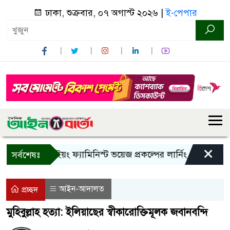
ঢাকা, শুক্রবার, ০৭ অগাস্ট ২০২৬ |
ই-পেপার
×
বান্দরবানে ইয়ং ফ্যামিনিস্ট ভয়েজ প্রকল্পের লার্নিং শেয়ারিং কর্মশা
সর্বশেষঃ
আইন-আদালত
প্রচ্ছদ
মুহিবুল্লাহ হত্যা: ইলিয়াছের স্বীকারোক্তিমূলক জবানবন্দি