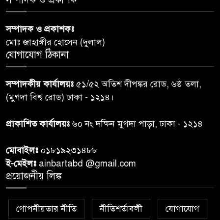
সম্পাদক ও প্রকাশকঃ
রাতের মধ্যে ঢাকাসহ ১০ অঞ্চলে
৬
মোঃ জাহাঙ্গীর হোসেন (দুলাল)
ঝড়বৃষ্টির পূর্বাভাস
যোগাযোগ ঠিকানা
প্রধানমন্ত্রীর সঙ্গে দেখা করে স্বপ্নপূরণ
৭
সম্পাদকীয় কার্যালয়ঃ
৫১/৫২ অতিশ দীপঙ্কর রোড, ৬ষ্ঠ তলা,
অনুশ্রীর, মিলল হারমোনিয়াম
(মুগদা বিশ্ব রোড) ঢাকা - ১২১৪।
উপহার
প্রাকাশিত কার্যালয়ঃ
৬০ নং দক্ষিন মুগদা পাড়া, ঢাকা - ১২১৪
২০ আগস্ট রাষ্ট্রপতি নির্বাচন,
৮
তফসিল প্রকাশ নির্বাচন কমিশনের
মোবাইলঃ
০১৮১৯২৩১৪৮৮
ই-মেইলঃ
ainbartabd @gmail.com
বান্দরবান বিজিবি সেক্টর সদর দপ্তর
প্রয়োজনীয় লিঙ্ক
৯
এর ব্যবস্থাপনায় বন্যা দুর্গতদের
মাঝে মেডিকেল ক্যাম্পেইন
গোপনীয়তার নীতি
নীতিশর্তাবলী
যোগাযোগ