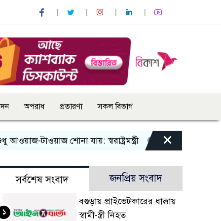
োদন
অপরাধ
প্রতারণা
সকল বিভাগ
×
াজ-টাওয়াজ শোনা যায়: স্বরাষ্ট্রমন্ত্রী
তিন দিনের মধ্যে গ্যাস সর
জনপ্রিয় সংবাদ
সর্বশেষ সংবাদ
বগুড়ায় প্রাইভেটকারের ধাক্কায়
১
স্বামী-স্ত্রী নিহত