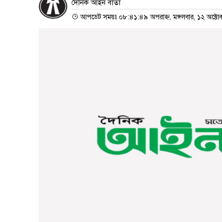
দৈনিক আইন বার্তা
আপডেট সময়ঃ ০৮:৪১:৪৯ অপরাহ্ন, মঙ্গলবার, ১২ অক্টো