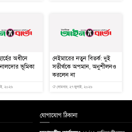
োর্হের অধীনে
নেইমারের নতুন বিতর্ক: দুই
রোনালদোর ভূমিকা
সতীর্থকে অপমান, অনুশীলনও
করলেন না
াই, ২০২৬
সোমবার, ২৭ জুলাই, ২০২৬
যোগাযোগ ঠিকানা