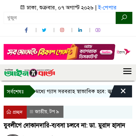
ঢাকা, শুক্রবার, ০৭ অগাস্ট ২০২৬ |
ই-পেপার
×
তিন দিনের মধ্যে গ্যাস সরবরাহ স্বাভাবিক হবে: জ্বালানি মন্ত্রী
সর্বশেষঃ
জাতীয়
টপ ৯
,
প্রচ্ছদ
যুবলীগে দোকানদারি-ব্যবসা চলবে না: ডা. মুরাদ হাসান