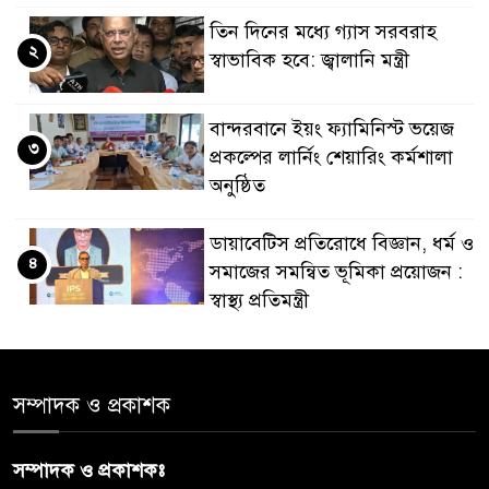
তিন দিনের মধ্যে গ্যাস সরবরাহ
২
স্বাভাবিক হবে: জ্বালানি মন্ত্রী
বান্দরবানে ইয়ং ফ্যামিনিস্ট ভয়েজ
৩
প্রকল্পের লার্নিং শেয়ারিং কর্মশালা
অনুষ্ঠিত
ডায়াবেটিস প্রতিরোধে বিজ্ঞান, ধর্ম ও
৪
সমাজের সমন্বিত ভূমিকা প্রয়োজন :
স্বাস্থ্য প্রতিমন্ত্রী
পররাষ্ট্রমন্ত্রীর কা‌ছে ইউএনডিপির
৫
আবাসিক প্রতিনিধির পরিচয়পত্র
সম্পাদক ও প্রকাশক
পেশ
সম্পাদক ও প্রকাশকঃ
শেয়ার কেলেঙ্কারি: সাকিবের বিরুদ্ধে