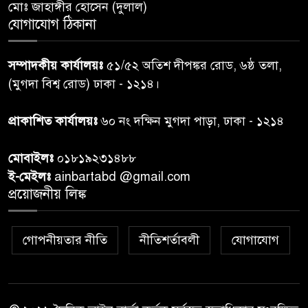
৬
মোঃ জাহাঙ্গীর হোসেন (দুলাল)
তদন্ত শেষ পর্যায়ে, দ্রুত চার্জশিট
যোগাযোগ ঠিকানা
রাতের মধ্যে ঢাকাসহ ১০ অঞ্চলে
৭
সম্পাদকীয় কার্যালয়ঃ
৫১/৫২ অতিশ দীপঙ্কর রোড, ৬ষ্ঠ তলা,
ঝড়বৃষ্টির পূর্বাভাস
(মুগদা বিশ্ব রোড) ঢাকা - ১২১৪।
প্রধানমন্ত্রীর সঙ্গে দেখা করে স্বপ্নপূরণ
প্রাকাশিত কার্যালয়ঃ
৬০ নং দক্ষিন মুগদা পাড়া, ঢাকা - ১২১৪
৮
অনুশ্রীর, মিলল হারমোনিয়াম
উপহার
মোবাইলঃ
০১৮১৯২৩১৪৮৮
ই-মেইলঃ
ainbartabd @gmail.com
২০ আগস্ট রাষ্ট্রপতি নির্বাচন,
প্রয়োজনীয় লিঙ্ক
৯
তফসিল প্রকাশ নির্বাচন কমিশনের
গোপনীয়তার নীতি
নীতিশর্তাবলী
যোগাযোগ
বান্দরবান বিজিবি সেক্টর সদর দপ্তর
১০
এর ব্যবস্থাপনায় বন্যা দুর্গতদের
মাঝে মেডিকেল ক্যাম্পেইন