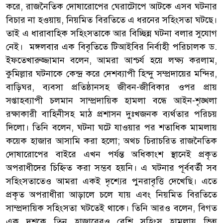
করে, রাজনৈতিক দোষারোপের ঘেরাটোপে আটকে এসব ঘটনার
বিচার না হওয়ায়, নিয়মিত বিরতিতে এ ধরনের সহিংসতা ঘটছে।
তাই এ ধারাবাহিক সহিংসতাকে আর বিচ্ছিন্ন ঘটনা বলার সুযোগ
নেই। মঙ্গলবার এক বিবৃতিতে টিআইবির নির্বাহী পরিচালক ড.
ইফতেখারুজ্জামান বলেন, আমরা আশ্চর্য হয়ে লক্ষ্য করলাম,
কুমিল্লার ঘটনাকে কেন্দ্র করে দেশব্যাপী হিন্দু সম্প্রদায়ের মন্দির,
বাড়িঘর, ব্যবসা প্রতিষ্ঠানসহ জীবন-জীবিকার ওপর প্রায়
সপ্তাহব্যাপী চলমান সাম্প্রদায়িক হামলা বন্ধে আইন-শৃঙ্খলা
রক্ষাকারী বাহিনীসহ মাঠ প্রশাসন দুঃখজনক ব্যর্থতার পরিচয়
দিলো। তিনি বলেন, ঘটনা ঘটে যাওয়ার পর শতাধিক মামলায়
কয়েক হাজার আসামি করা হলো; অথচ চিরাচরিত রাজনৈতিক
দোষারোপের বাইরে এখন পর্যন্ত অধিকাংশ স্থানেই প্রকৃত
অপরাধীদের চিহ্নিত করা সম্ভব হয়নি। এ ঘটনার পূর্ববর্তী সব
সহিংসতাতেও আমরা একই দৃশ্যের পুনরাবৃত্তি দেখেছি। এতে
প্রকৃত অপরাধীরা আড়ালে চলে যায় এবং নিয়মিত বিরতিতে
সাম্প্রদায়িক সহিংসতা ঘটতেই থাকে। তিনি আরও বলেন, বিগত
এক দশকে তিন হাজারেরও বেশি সহিংস হামলায় ভিন্ন