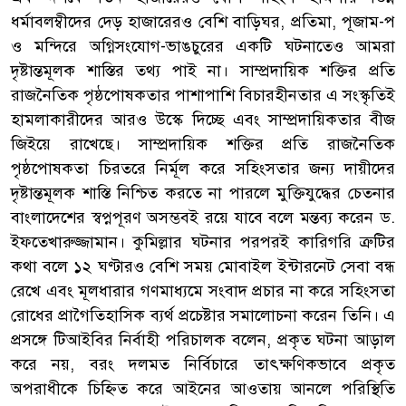
ধর্মাবলম্বীদের দেড় হাজারেরও বেশি বাড়িঘর, প্রতিমা, পূজাম-প
ও মন্দিরে অগ্নিসংযোগ-ভাঙচুরের একটি ঘটনাতেও আমরা
দৃষ্টান্তমূলক শাস্তির তথ্য পাই না। সাম্প্রদায়িক শক্তির প্রতি
রাজনৈতিক পৃষ্ঠপোষকতার পাশাপাশি বিচারহীনতার এ সংস্কৃতিই
হামলাকারীদের আরও উস্কে দিচ্ছে এবং সাম্প্রদায়িকতার বীজ
জিইয়ে রাখেছে। সাম্প্রদায়িক শক্তির প্রতি রাজনৈতিক
পৃষ্ঠপোষকতা চিরতরে নির্মূল করে সহিংসতার জন্য দায়ীদের
দৃষ্টান্তমূলক শাস্তি নিশ্চিত করতে না পারলে মুক্তিযুদ্ধের চেতনার
বাংলাদেশের স্বপ্নপূরণ অসম্ভবই রয়ে যাবে বলে মন্তব্য করেন ড.
ইফতেখারুজ্জামান। কুমিল্লার ঘটনার পরপরই কারিগরি ত্রুটির
কথা বলে ১২ ঘণ্টারও বেশি সময় মোবাইল ইন্টারনেট সেবা বন্ধ
রেখে এবং মূলধারার গণমাধ্যমে সংবাদ প্রচার না করে সহিংসতা
রোধের প্রাগৈতিহাসিক ব্যর্থ প্রচেষ্টার সমালোচনা করেন তিনি। এ
প্রসঙ্গে টিআইবির নির্বাহী পরিচালক বলেন, প্রকৃত ঘটনা আড়াল
করে নয়, বরং দলমত নির্বিচারে তাৎক্ষণিকভাবে প্রকৃত
অপরাধীকে চিহ্নিত করে আইনের আওতায় আনলে পরিস্থিতি