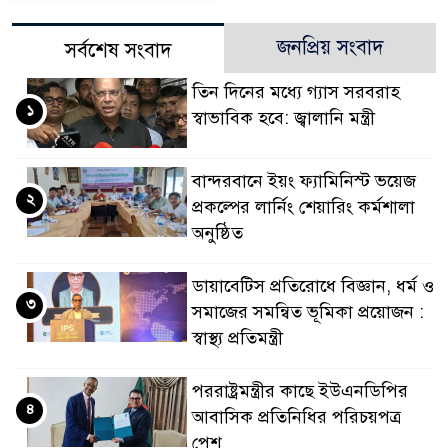
জনপ্রিয় সংবাদ
সর্বশেষ সংবাদ
তিন দিনের মধ্যে গ্যাস সরবরাহ
১
স্বাভাবিক হবে: জ্বালানি মন্ত্রী
বান্দরবানে ইয়ং ফ্যামিনিস্ট ভয়েজ
২
প্রকল্পের লার্নিং শেয়ারিং কর্মশালা
অনুষ্ঠিত
ডায়াবেটিস প্রতিরোধে বিজ্ঞান, ধর্ম ও
৩
সমাজের সমন্বিত ভূমিকা প্রয়োজন :
স্বাস্থ্য প্রতিমন্ত্রী
পররাষ্ট্রমন্ত্রীর কা‌ছে ইউএনডিপির
৪
আবাসিক প্রতিনিধির পরিচয়পত্র
পেশ