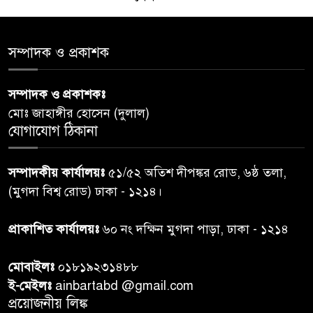
রাতের মধ্যে ঢাকাসহ ১০ অঞ্চলে
৫
সম্পাদক ও প্রকাশক
ঝড়বৃষ্টির পূর্বাভাস
সম্পাদক ও প্রকাশকঃ
প্রধানমন্ত্রীর সঙ্গে দেখা করে স্বপ্নপূরণ
৬
মোঃ জাহাঙ্গীর হোসেন (দুলাল)
অনুশ্রীর, মিলল হারমোনিয়াম
যোগাযোগ ঠিকানা
উপহার
২০ আগস্ট রাষ্ট্রপতি নির্বাচন,
সম্পাদকীয় কার্যালয়ঃ
৫১/৫২ অতিশ দীপঙ্কর রোড, ৬ষ্ঠ তলা,
৭
তফসিল প্রকাশ নির্বাচন কমিশনের
(মুগদা বিশ্ব রোড) ঢাকা - ১২১৪।
প্রাকাশিত কার্যালয়ঃ
৬০ নং দক্ষিন মুগদা পাড়া, ঢাকা - ১২১৪
বান্দরবান বিজিবি সেক্টর সদর দপ্তর
৮
এর ব্যবস্থাপনায় বন্যা দুর্গতদের
মোবাইলঃ
০১৮১৯২৩১৪৮৮
মাঝে মেডিকেল ক্যাম্পেইন
ই-মেইলঃ
ainbartabd @gmail.com
প্রয়োজনীয় লিঙ্ক
বান্দরবানের লংলেই পাড়ায়