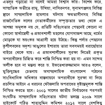
এতদূর গড়াতো না বলেই আমরা বিশ্বাস করি। বিশেষ করে,
সাম্প্রতিক অতীতে রামু, উখিয়া, নাসিরনগর, সুনামগঞ্জসহ বিভিন্ন
স্থানে সাম্প্রদায়িক হামলার ঘটনায় ক্ষমতাসীনসহ বিভিন্ন
রাজনৈতিক দলের নেতাকর্মীদের সম্পৃক্ততার তথ্য থেকে এ
আশঙ্কা অমূলক নয় যে, প্রতিটি সহিংসতার পেছনেই কোনো না
কোনো স্বার্থান্বেষী ও প্রভাবশালী মহলের যোগসাজশ আছে; ধর্মের
মোড়কে যা ভয়ংকর আগ্রাসী হয়ে উঠছে। কিন্তু পর্দার পেছনের
কুশীলবদের অদৃশ্য আঙুলের ইশারায় তারা সবসময়ই ধরাছোঁয়ার
বাইরে থেকে যায়। এ প্রভাবশালীদের সুরক্ষা দিতেই প্রকৃত
অপরাধীদের চিহ্নিত করে শাস্তি নিশ্চিত করা হয় না- এমন সন্দেহ
অলীক হবে না মন্তব্য করে ড. ইফতেখারুজ্জামান আরও বলেন,
মুক্তিযুদ্ধের চেতনায় অসাম্প্রদায়িক বাংলাদেশ গঠনের
সাংবিধানিক অধিকার বাস্তবায়নে অপরাধীকে সুরক্ষা না দিয়ে
প্রচলিত আইনে এ ধরনের ফৌজদারি অপরাধের দৃষ্টান্তমূলক শাস্তি
নিশ্চিত করতে হবে। ২০০১ সালের জাতীয় নির্বাচনের পরপরই
সংঘটিত সাম্প্রদায়িক সহিংসতার ঘটনা তদন্তে ২০০৯ সালে
হাইকোর্ট গঠিত শাহাবুদ্দিন কমিশন ২০১২ সালে বেশকিছু