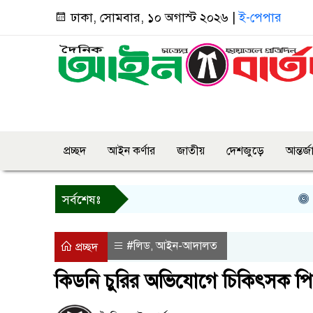
ঢাকা, সোমবার, ১০ অগাস্ট ২০২৬ |
ই-পেপার
প্রচ্ছদ
আইন কর্ণার
জাতীয়
দেশজুড়ে
আন্তর্
কর্নেল 
সর্বশেষঃ
#লিড
আইন-আদালত
,
প্রচ্ছদ
কিডনি চুরির অভিযোগে চিকিৎসক পিতা