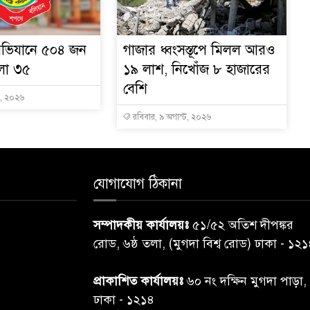
ভিযানে ৫০৪ জন
গাজার ধ্বংসস্তূপে মিলল আরও
ামলা ৩৫
১৯ লাশ, নিখোঁজ ৮ হাজারের
বেশি
ট, ২০২৬
রবিবার, ৯ অগাস্ট, ২০২৬
যোগাযোগ ঠিকানা
সম্পাদকীয় কার্যালয়ঃ
৫১/৫২ অতিশ দীপঙ্কর
রোড, ৬ষ্ঠ তলা, (মুগদা বিশ্ব রোড) ঢাকা - ১২
প্রাকাশিত কার্যালয়ঃ
৬০ নং দক্ষিন মুগদা পাড়া,
ঢাকা - ১২১৪