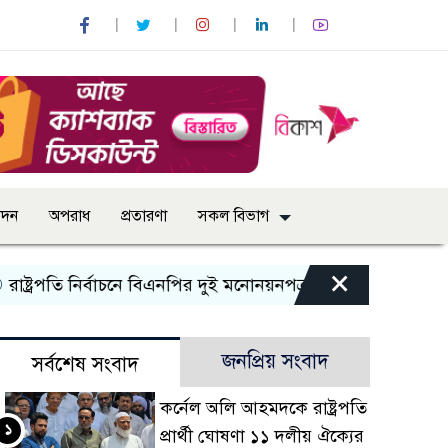
োদন
অপরাধ
প্রতারণা
সকল বিভাগ
×
পতি নির্বাচনে বিএনপির দুই মনোনয়নপত্র সংগ্রহ
কাল এসএসসি পরীক
জনপ্রিয় সংবাদ
সর্বশেষ সংবাদ
কর্নেল অলি আহমদকে রাষ্ট্রপতি
১
প্রার্থী ঘোষণা ১১ দলীয় ঐক্যের