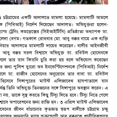
্ধে চট্টগ্রামের একটি আদালতে মামলা হয়েছে। মামলাটি আমলে
নকে (পিবিআই) নির্দেশ দিয়েছেন আদালত। অভিযুক্তরা হলেন-
্যান্ড ট্রেনিং কমপ্লেক্সের (সিইআইটিসি) প্রতিষ্ঠাতা অধ্যাপক ডা.
ালেদা বেগম। গতকাল রোববার মো. আবু বক্কর নামে এক ব্যক্তি
হান জিনিয়ার আদালতে মামলাটি দায়ের করেছেন। বাদীর আইনজীবী
 আবু বক্কর সরল বিশ্বাসে অভিযুক্ত ডা. রবিউল হোসেনকে
কৌশলে তার ডান কিডনি চুরি করা হয় বলে অভিযোগ করেছেন
জন্য পুলিশ ব্যুরো অব ইনভেস্টিগেশনকে (পিবিআই) নির্দেশ
ালে ডা. রাজীব হোসেনের অনুরোধে তার বাবা ডা. রবিউল
হিসেবে সিঙ্গাপুরের মাউন্ট এলিজাবেথ হাসপাতালে যান
্ত তিনি অভিযুক্ত তিনজনের সঙ্গে সিঙ্গাপুরে অবস্থান করেন। এ
, তাকে সুস্থ করতে কিছু টিস্যু দিতে হবে। টিস্যু নিতে গেলে
বাসে অপারেশনের জন্য রাজি হন। ৩ এপ্রিল মাউন্ট এলিজাবেথ
র জীবন বাঁচানোর কৃতজ্ঞত স্বরূপ বাদীকে চট্টগ্রাম চক্ষু
সালের জানুয়ারি মাসে ভুক্তভোগী আবু বক্করকে শারীরিকভাবে