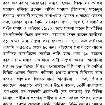
করে জবানবন্দি দিয়েছেন। অন্যরা হলেন, পিএসসির অফিস
সহায়ক খলিলুর রহমান, অফিস সহায়ক (ডিসপাস) সাজেদুল
ইসলাম, ব্যবসায়ী সহোদর সাখাওয়াত হোসেন ও সায়েম হোসেন
এবং বেকার যুবক লিটন সরকার। গত ৮ জুলাই রাজধানীর
পল্টন থানায় এ আইনের ১১/১৫ ধারায় মামলা করেন সিআইডির
উপপরিদর্শক নিপ্পন চন্দ্র দাস। মামলায় সৈয়দ আবেদ আলীসহ
৩১ জনের নাম উল্লেখ করা হয়েছে। এ ছাড়া অজ্ঞাতপরিচয়
আসামি আরও ৫০ থেকে ৬০ জন। অভিযোগ প্রমাণ হলে আবেদ
আলীসহ আসামিদের সর্বোচ্চ শাস্তি হতে পারে ১০ বছরের
কারাদ-। মামলার এজাহারে বাদী উল্লেখ করেন, আসামিরা
সংঘবদ্ধ চক্র হিসেবে বিগত বছরগুলোতে বিসিএসসহ পিএসসির
বিভিন্ন গ্রেডের নিয়োগ পরীক্ষার প্রশ্নপত্র টাকার বিনিময়ে ফাঁস
করেন। প্রাথমিক জিজ্ঞাসাবাদে আসামিরা এ তথ্য স্বীকার
করেছেন। এজাহারে বাদী আরও উল্লেখ করেন, চক্রটি বাংলাদেশ
রেলওয়ের উপ-সহকারী প্রকৌশলী (নন ক্যাডার) সহ বিভিন্ন
নিয়োগ পরীক্ষার প্রশ্নপত্র পরীক্ষার আগে অবৈধ উপায়ে সংগ্রহ
করেন। এরপর সেগুলো অর্থের বিনিময়ে বিক্রি করেন। গ্রেপ্তার