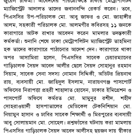
জুয়েল চাকমা। আবেদনের পরিপ্রেক্ষিতে ঢাকার মেট্রোপলিটন
ম্যাজিস্ট্রেট আদালত তাদের জবানবন্দি রেকর্ড করেন। তবে,
পিএসসির উপ-পরিচালক মো. আবু জাফর ও মো. জাহাঙ্গীর
আলম, সহকারী পরিচালক মো. আলমগীর কবিরসহ ১১ জনকে
কারাগারে আটক রাখার আবেদন করেন মামলার তদন্তকারী
কর্মকর্তা। শুনানি শেষে ঢাকা মেট্রোপলিটন ম্যাজিস্ট্রেট তাহমিনা
হক তাদের কারাগারে পাঠানোর আদেশ দেন। কারাগারে থাকা
অপর আসামিরা হলেন, পিএসসির সাবেক চেয়ারম্যানের
গাড়িচালক সৈয়দ আবেদ আলীর ছেলে সৈয়দ সোহানুর রহমান
সিয়াম, সাবেক সেনা সদস্য নোমান সিদ্দিকী, অডিটর প্রিয়নাথ
রায়, ব্যবসায়ী মো. জাহিদুল ইসলাম, নারায়ণগঞ্জ পাসপোর্ট
অফিসের নিরাপত্তা প্রহরী শাহাদাত হোসেন, ঢাকার ইমিগ্রেশন ও
পাসপোর্ট অফিসে কর্মরত মো. মামুনুর রশীদ, শহীদ
সোহরাওয়ার্দী হাসপাতালের মেডিকেল টেকনিশিয়ান মো.
নিয়ামুন হাসান ও ঢাবির সাবেক শিক্ষার্থী ও মিরপুরের ব্যবসায়ী
আবু সোলায়মান মো. সোহেল। প্রশ্নফাঁসের ঘটনায় করা মামলায়
পিএসসির গাড়িচালক সৈয়দ আবেদ আলীসহ ছয়জন দায় স্বীকার