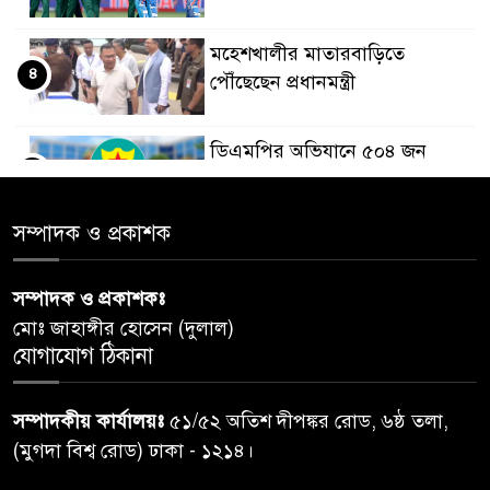
মহেশখালীর মাতারবাড়িতে
৪
পৌঁছেছেন প্রধানমন্ত্রী
ডিএমপির অভিযানে ৫০৪ জন
৫
গ্রেপ্তার, মামলা ৩৫
সম্পাদক ও প্রকাশক
গাজার ধ্বংসস্তূপে মিলল আরও ১৯
৬
লাশ, নিখোঁজ ৮ হাজারের বেশি
সম্পাদক ও প্রকাশকঃ
মোঃ জাহাঙ্গীর হোসেন (দুলাল)
কুলাউড়া সীমান্তে বিএসএফের
যোগাযোগ ঠিকানা
৭
গুলিতে বাংলাদেশি যুবক নিহত
সম্পাদকীয় কার্যালয়ঃ
৫১/৫২ অতিশ দীপঙ্কর রোড, ৬ষ্ঠ তলা,
বগুড়ায় প্রাইভেটকারের ধাক্কায় স্বামী-
(মুগদা বিশ্ব রোড) ঢাকা - ১২১৪।
৮
স্ত্রী নিহত