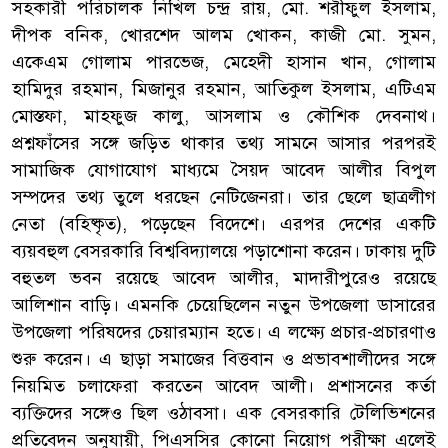
সহকারী পরিচালক নিখিল চন্দ্র রায়, মো. শরীফুল ইসলাম,
দীপক বনিক, খোরশেদ আলম খোকন, কাজী মো. সুমন,
একেএম গোলাম পারভেজ, মেহেদী হাসান খান, গোলাম
হামিদুর রহমান, মিজানুর রহমান, আতিকুল ইসলাম, এটিএম
মোস্তফা, মাহফুজ কালু, আসলাম ও কৌশিক দেবনাথ।
প্রশ্নফাঁসের সঙ্গে জড়িত থাকার তথ্য সামনে আসার পরপরই
সামাজিক যোগাযোগ মাধ্যমে সৈয়দ আবেদ আলীর বিপুল
সম্পদের তথ্য তুলে ধরছেন নেটিজেনরা। তার ছেলে ছাত্রলীগ
নেতা (বহিষ্কৃত), পড়েছেন বিদেশে। এরপর দেশের একটি
ব্যয়বহুল বেসরকারি বিশ্ববিদ্যালয়ে পড়াশোনা করেন। ঢাকায় দুটি
বহুতল ভবন রয়েছে আবেদ আলীর, মাদারীপুরেও রয়েছে
আলিশান বাড়ি। এমনকি চেয়েছিলেন নতুন উপজেলা ডাসারের
উপজেলা পরিষদের চেয়ারম্যান হতে। এ লক্ষ্যে প্রচার-প্রচারণাও
শুরু করেন। এ ছাড়া সমাজের বিত্তবান ও প্রভাবশালীদের সঙ্গে
নিয়মিত চলাফেরা করতেন আবেদ আলী। প্রশাসনের কর্তা
ব্যক্তিদের সঙ্গেও ছিল ওঠাবসা। এক বেসরকারি টেলিভিশনের
প্রতিবেদন অনুযায়ী, পিএসসির কোনো নিয়োগ পরীক্ষা এলেই