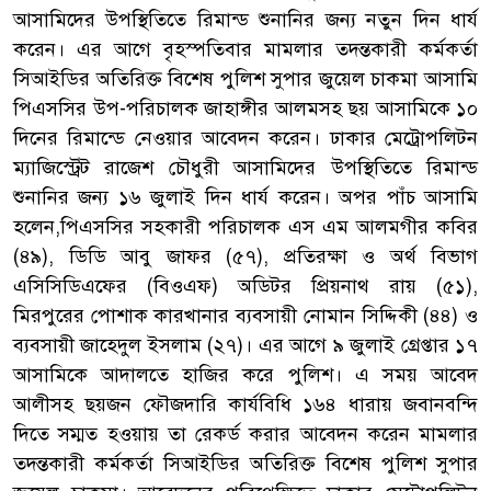
আসামিদের উপস্থিতিতে রিমান্ড শুনানির জন্য নতুন দিন ধার্য
করেন। এর আগে বৃহস্পতিবার মামলার তদন্তকারী কর্মকর্তা
সিআইডির অতিরিক্ত বিশেষ পুলিশ সুপার জুয়েল চাকমা আসামি
পিএসসির উপ-পরিচালক জাহাঙ্গীর আলমসহ ছয় আসামিকে ১০
দিনের রিমান্ডে নেওয়ার আবেদন করেন। ঢাকার মেট্রোপলিটন
ম্যাজিস্ট্রেট রাজেশ চৌধুরী আসামিদের উপস্থিতিতে রিমান্ড
শুনানির জন্য ১৬ জুলাই দিন ধার্য করেন। অপর পাঁচ আসামি
হলেন,পিএসসির সহকারী পরিচালক এস এম আলমগীর কবির
(৪৯), ডিডি আবু জাফর (৫৭), প্রতিরক্ষা ও অর্থ বিভাগ
এসিসিডিএফের (বিওএফ) অডিটর প্রিয়নাথ রায় (৫১),
মিরপুরের পোশাক কারখানার ব্যবসায়ী নোমান সিদ্দিকী (৪৪) ও
ব্যবসায়ী জাহেদুল ইসলাম (২৭)। এর আগে ৯ জুলাই গ্রেপ্তার ১৭
আসামিকে আদালতে হাজির করে পুলিশ। এ সময় আবেদ
আলীসহ ছয়জন ফৌজদারি কার্যবিধি ১৬৪ ধারায় জবানবন্দি
দিতে সম্মত হওয়ায় তা রেকর্ড করার আবেদন করেন মামলার
তদন্তকারী কর্মকর্তা সিআইডির অতিরিক্ত বিশেষ পুলিশ সুপার