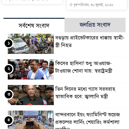
বৃহস্পতিবার, ৩০ জুলাই, ২০২৬
জনপ্রিয় সংবাদ
সর্বশেষ সংবাদ
বগুড়ায় প্রাইভেটকারের ধাক্কায় স্বামী-
১
স্ত্রী নিহত
কিসের হাসিনা! শুধু আওয়াজ-
২
টাওয়াজ শোনা যায়: স্বরাষ্ট্রমন্ত্রী
তিন দিনের মধ্যে গ্যাস সরবরাহ
৩
স্বাভাবিক হবে: জ্বালানি মন্ত্রী
বান্দরবানে ইয়ং ফ্যামিনিস্ট ভয়েজ
৪
প্রকল্পের লার্নিং শেয়ারিং কর্মশালা