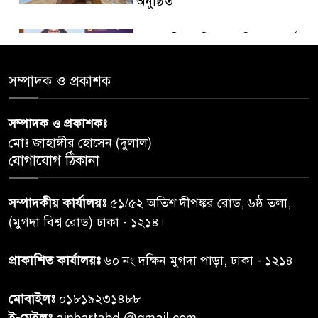
অনুষ্ঠিত
ডায়াবেটিস প্রতিরোধে বিজ্ঞান, ধর্ম ও
৫
সমাজের সমন্বিত ভূমিকা প্রয়োজন :
স্বাস্থ্য প্রতিমন্ত্রী
সম্পাদক ও প্রকাশক
পররাষ্ট্রমন্ত্রীর কা‌ছে ইউএনডিপির
সম্পাদক ও প্রকাশকঃ
৬
আবাসিক প্রতিনিধির পরিচয়পত্র
মোঃ জাহাঙ্গীর হোসেন (দুলাল)
পেশ
যোগাযোগ ঠিকানা
শেয়ার কেলেঙ্কারি: সাকিবের বিরুদ্ধে
৭
সম্পাদকীয় কার্যালয়ঃ
৫১/৫২ অতিশ দীপঙ্কর রোড, ৬ষ্ঠ তলা,
তদন্ত শেষ পর্যায়ে, দ্রুত চার্জশিট
(মুগদা বিশ্ব রোড) ঢাকা - ১২১৪।
রাতের মধ্যে ঢাকাসহ ১০ অঞ্চলে
প্রাকাশিত কার্যালয়ঃ
৬০ নং দক্ষিন মুগদা পাড়া, ঢাকা - ১২১৪
৮
ঝড়বৃষ্টির পূর্বাভাস
মোবাইলঃ
০১৮১৯২৩১৪৮৮
প্রধানমন্ত্রীর সঙ্গে দেখা করে স্বপ্নপূরণ