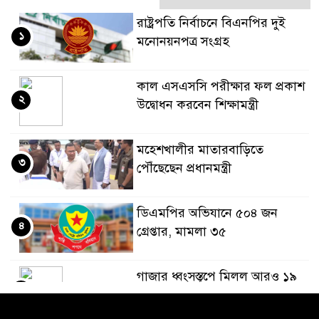
রাষ্ট্রপতি নির্বাচনে বিএনপির দুই
১
মনোনয়নপত্র সংগ্রহ
কাল এসএসসি পরীক্ষার ফল প্রকাশ
২
উদ্বোধন করবেন শিক্ষামন্ত্রী
মহেশখালীর মাতারবাড়িতে
৩
পৌঁছেছেন প্রধানমন্ত্রী
ডিএমপির অভিযানে ৫০৪ জন
৪
গ্রেপ্তার, মামলা ৩৫
গাজার ধ্বংসস্তূপে মিলল আরও ১৯
৫
লাশ, নিখোঁজ ৮ হাজারের বেশি