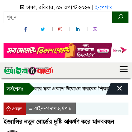
ঢাকা, রবিবার, ০৯ অগাস্ট ২০২৬ |
ই-পেপার
×
এসসি পরীক্ষার ফল প্রকাশ উদ্বোধন করবেন শিক্ষামন্ত্রী
মহেশখ
সর্বশেষঃ
আইন-আদালত
টপ ৯
,
প্রচ্ছদ
ইভ্যালির নতুন বোর্ডের দৃষ্টি আকর্ষণ করে মানববন্ধন