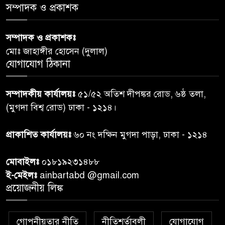
সম্পাদক ও প্রকাশক
কুলাউড়া সীমান্তে বিএসএফের
৬
গুলিতে বাংলাদেশি যুবক নিহত
সম্পাদক ও প্রকাশকঃ
মোঃ জাহাঙ্গীর হোসেন (দুলাল)
বগুড়ায় প্রাইভেটকারের ধাক্কায় স্বামী-
যোগাযোগ ঠিকানা
৭
স্ত্রী নিহত
সম্পাদকীয় কার্যালয়ঃ
৫১/৫২ অতিশ দীপঙ্কর রোড, ৬ষ্ঠ তলা,
কিসের হাসিনা! শুধু আওয়াজ-
(মুগদা বিশ্ব রোড) ঢাকা - ১২১৪।
৮
টাওয়াজ শোনা যায়: স্বরাষ্ট্রমন্ত্রী
প্রাকাশিত কার্যালয়ঃ
৬০ নং দক্ষিন মুগদা পাড়া, ঢাকা - ১২১৪
তিন দিনের মধ্যে গ্যাস সরবরাহ
৯
মোবাইলঃ
০১৮১৯২৩১৪৮৮
স্বাভাবিক হবে: জ্বালানি মন্ত্রী
ই-মেইলঃ
ainbartabd @gmail.com
প্রয়োজনীয় লিঙ্ক
বান্দরবানে ইয়ং ফ্যামিনিস্ট ভয়েজ
১০
প্রকল্পের লার্নিং শেয়ারিং কর্মশালা
অনুষ্ঠিত
গোপনীয়তার নীতি
নীতিশর্তাবলী
যোগাযোগ