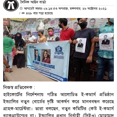
দৈনিক আইন বার্তা
আপডেট সময়ঃ ০৯:১৪:৫৩ অপরাহ্ন, মঙ্গলবার, ২৬ অক্টোবর ২০২১
/
৪২৮ বার পড়া হয়েছে
নিজস্ব প্রতিবেদক :
হাইকোর্টের নির্দেশনায় গঠিত আলোচিত ই-কমার্স প্রতিষ্ঠান
ইভ্যালির নতুন বোর্ডের দৃষ্টি আকর্ষণ করে মানববন্ধন করেছে
গ্রাহক-মার্চেন্টরা। তারা বলছেন, নতুন কমিটির কেউ ই-কমার্স
ব্যাকগ্রাউন্ডের না। ইভ্যালির প্রধান নির্বাহী (সিইও) মোহাম্মদ