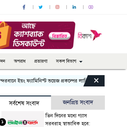
োদন
অপরাধ
প্রতারণা
সকল বিভাগ
×
ানে ইয়ং ফ্যামিনিস্ট ভয়েজ প্রকল্পের লার্নিং শেয়ারিং কর্মশালা অনুষ্ঠ
জনপ্রিয় সংবাদ
সর্বশেষ সংবাদ
তিন দিনের মধ্যে গ্যাস
১
সরবরাহ স্বাভাবিক হবে: