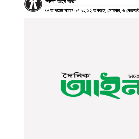
দৈনিক আইন বার্তা
আপডেট সময়ঃ ০৭:০২:২২ অপরাহ্ন, সোমবার, ৩ ফেব্রুয়া