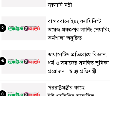
জ্বালানি মন্ত্রী
বান্দরবানে ইয়ং ফ্যামিনিস্ট
২
ভয়েজ প্রকল্পের লার্নিং শেয়ারিং
কর্মশালা অনুষ্ঠিত
ডায়াবেটিস প্রতিরোধে বিজ্ঞান,
৩
ধর্ম ও সমাজের সমন্বিত ভূমিকা
প্রয়োজন : স্বাস্থ্য প্রতিমন্ত্রী
পররাষ্ট্রমন্ত্রীর কা‌ছে
৪
ইউএনডিপির আবাসিক
প্রতিনিধির পরিচয়পত্র পেশ
শেয়ার কেলেঙ্কারি: সাকিবের
৫
বিরুদ্ধে তদন্ত শেষ পর্যায়ে, দ্রুত