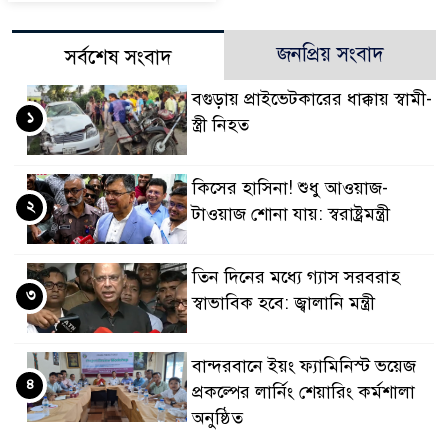
জনপ্রিয় সংবাদ
সর্বশেষ সংবাদ
বগুড়ায় প্রাইভেটকারের ধাক্কায় স্বামী-
১
স্ত্রী নিহত
কিসের হাসিনা! শুধু আওয়াজ-
২
টাওয়াজ শোনা যায়: স্বরাষ্ট্রমন্ত্রী
তিন দিনের মধ্যে গ্যাস সরবরাহ
৩
স্বাভাবিক হবে: জ্বালানি মন্ত্রী
বান্দরবানে ইয়ং ফ্যামিনিস্ট ভয়েজ
৪
প্রকল্পের লার্নিং শেয়ারিং কর্মশালা
অনুষ্ঠিত