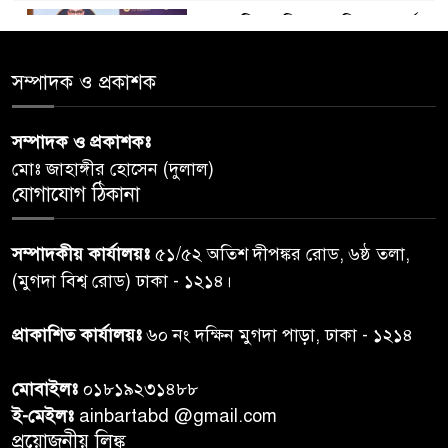
ডায়াবেটিস প্রতিরোধে বিজ্ঞান, ধর্ম ও
৫
সমাজের সমন্বিত ভূমিকা প্রয়োজন :
স্বাস্থ্য প্রতিমন্ত্রী
সম্পাদক ও প্রকাশক
পররাষ্ট্রমন্ত্রীর কা‌ছে ইউএনডিপির
সম্পাদক ও প্রকাশকঃ
৬
আবাসিক প্রতিনিধির পরিচয়পত্র
মোঃ জাহাঙ্গীর হোসেন (দুলাল)
পেশ
যোগাযোগ ঠিকানা
শেয়ার কেলেঙ্কারি: সাকিবের বিরুদ্ধে
৭
সম্পাদকীয় কার্যালয়ঃ
৫১/৫২ অতিশ দীপঙ্কর রোড, ৬ষ্ঠ তলা,
তদন্ত শেষ পর্যায়ে, দ্রুত চার্জশিট
(মুগদা বিশ্ব রোড) ঢাকা - ১২১৪।
রাতের মধ্যে ঢাকাসহ ১০ অঞ্চলে
প্রাকাশিত কার্যালয়ঃ
৬০ নং দক্ষিন মুগদা পাড়া, ঢাকা - ১২১৪
৮
ঝড়বৃষ্টির পূর্বাভাস
মোবাইলঃ
০১৮১৯২৩১৪৮৮
প্রধানমন্ত্রীর সঙ্গে দেখা করে স্বপ্নপূরণ
ই-মেইলঃ
ainbartabd @gmail.com
৯
অনুশ্রীর, মিলল হারমোনিয়াম
প্রয়োজনীয় লিঙ্ক