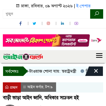
ঢাকা, রবিবার, ০৯ অগাস্ট ২০২৬ |
ই-পেপার
×
শুধু আওয়াজ-টাওয়াজ শোনা যায়: স্বরাষ্ট্রমন্ত্রী
তিন দিনের মধ্যে গ
সর্বশেষঃ
আইন কর্ণার
টপ ৯
,
প্রচ্ছদ
বাড়ী ভাড়া আইন জানি, অধিকার সচেতন হই