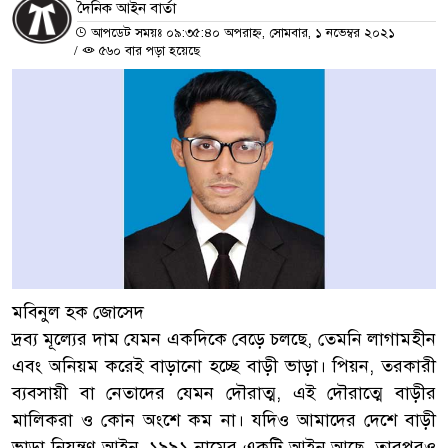
দৈনিক আইন বার্তা
আপডেট সময়ঃ ০৯:৩৫:৪০ অপরাহ্ন, সোমবার, ১ নভেম্বর ২০২১
/
৫৬০ বার পড়া হয়েছে
মবিনুল হক জোসেদ
দ্রব্য মূল্যের দাম যেমন একদিকে বেড়ে চলছে, তেমনি লাগামহীন
এবং অনিয়ম করেই বাড়ানো হচ্ছে বাড়ী ভাড়া। পিয়ন, তরকারী
ব্যবসায়ী বা নেতাদের যেমন দৌরাত্ম, এই দৌরাত্মে বাড়ীর
মালিকরা ও কোন অংশে কম না। যদিও আমাদের দেশে বাড়ী
ভাড়া নিয়ন্ত্রণ আইন, ১৯৯১ নামের একটি আইন আছে, তারপরও