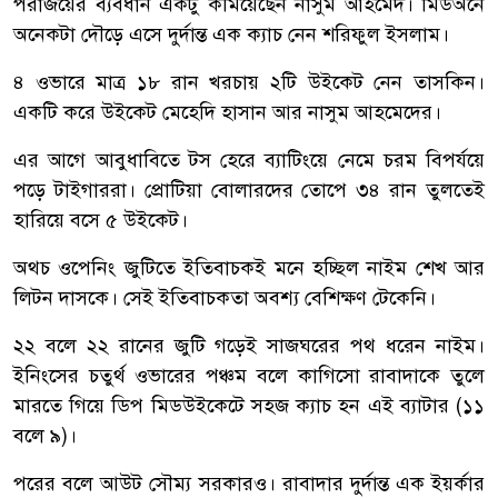
পরাজয়ের ব্যবধান একটু কমিয়েছেন নাসুম আহমেদ। মিডঅনে
অনেকটা দৌড়ে এসে দুর্দান্ত এক ক্যাচ নেন শরিফুল ইসলাম।
৪ ওভারে মাত্র ১৮ রান খরচায় ২টি উইকেট নেন তাসকিন।
একটি করে উইকেট মেহেদি হাসান আর নাসুম আহমেদের।
এর আগে আবুধাবিতে টস হেরে ব্যাটিংয়ে নেমে চরম বিপর্যয়ে
পড়ে টাইগাররা। প্রোটিয়া বোলারদের তোপে ৩৪ রান তুলতেই
হারিয়ে বসে ৫ উইকেট।
অথচ ওপেনিং জুটিতে ইতিবাচকই মনে হচ্ছিল নাইম শেখ আর
লিটন দাসকে। সেই ইতিবাচকতা অবশ্য বেশিক্ষণ টেকেনি।
২২ বলে ২২ রানের জুটি গড়েই সাজঘরের পথ ধরেন নাইম।
ইনিংসের চতুর্থ ওভারের পঞ্চম বলে কাগিসো রাবাদাকে তুলে
মারতে গিয়ে ডিপ মিডউইকেটে সহজ ক্যাচ হন এই ব্যাটার (১১
বলে ৯)।
পরের বলে আউট সৌম্য সরকারও। রাবাদার দুর্দান্ত এক ইয়র্কার