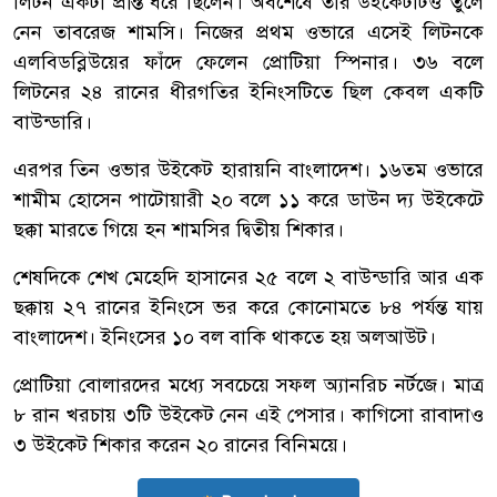
লিটন একটা প্রান্ত ধরে ছিলেন। অবশেষে তার উইকেটটিও তুলে
নেন তাবরেজ শামসি। নিজের প্রথম ওভারে এসেই লিটনকে
এলবিডব্লিউয়ের ফাঁদে ফেলেন প্রোটিয়া স্পিনার। ৩৬ বলে
লিটনের ২৪ রানের ধীরগতির ইনিংসটিতে ছিল কেবল একটি
বাউন্ডারি।
এরপর তিন ওভার উইকেট হারায়নি বাংলাদেশ। ১৬তম ওভারে
শামীম হোসেন পাটোয়ারী ২০ বলে ১১ করে ডাউন দ্য উইকেটে
ছক্কা মারতে গিয়ে হন শামসির দ্বিতীয় শিকার।
শেষদিকে শেখ মেহেদি হাসানের ২৫ বলে ২ বাউন্ডারি আর এক
ছক্কায় ২৭ রানের ইনিংসে ভর করে কোনোমতে ৮৪ পর্যন্ত যায়
বাংলাদেশ। ইনিংসের ১০ বল বাকি থাকতে হয় অলআউট।
প্রোটিয়া বোলারদের মধ্যে সবচেয়ে সফল অ্যানরিচ নর্টজে। মাত্র
৮ রান খরচায় ৩টি উইকেট নেন এই পেসার। কাগিসো রাবাদাও
৩ উইকেট শিকার করেন ২০ রানের বিনিময়ে।