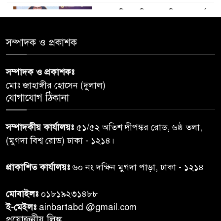
ডায়াবেটিস প্রতিরোধে বিজ্ঞান, ধর্ম ও
৫
সমাজের সমন্বিত ভূমিকা প্রয়োজন :
স্বাস্থ্য প্রতিমন্ত্রী
সম্পাদক ও প্রকাশক
পররাষ্ট্রমন্ত্রীর কা‌ছে ইউএনডিপির
সম্পাদক ও প্রকাশকঃ
৬
আবাসিক প্রতিনিধির পরিচয়পত্র
মোঃ জাহাঙ্গীর হোসেন (দুলাল)
পেশ
যোগাযোগ ঠিকানা
শেয়ার কেলেঙ্কারি: সাকিবের বিরুদ্ধে
৭
সম্পাদকীয় কার্যালয়ঃ
৫১/৫২ অতিশ দীপঙ্কর রোড, ৬ষ্ঠ তলা,
তদন্ত শেষ পর্যায়ে, দ্রুত চার্জশিট
(মুগদা বিশ্ব রোড) ঢাকা - ১২১৪।
রাতের মধ্যে ঢাকাসহ ১০ অঞ্চলে
প্রাকাশিত কার্যালয়ঃ
৬০ নং দক্ষিন মুগদা পাড়া, ঢাকা - ১২১৪
৮
ঝড়বৃষ্টির পূর্বাভাস
মোবাইলঃ
০১৮১৯২৩১৪৮৮
প্রধানমন্ত্রীর সঙ্গে দেখা করে স্বপ্নপূরণ
ই-মেইলঃ
ainbartabd @gmail.com
৯
অনুশ্রীর, মিলল হারমোনিয়াম
প্রয়োজনীয় লিঙ্ক