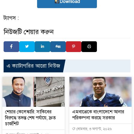
Download
ট্যাগস :
নিউজটি শেয়ার করুন
এ ক্যাটাগরির আরো নিউজ
শেয়ার কেলেঙ্কারি: সাকিবের
এমবাপ্পেকে বাংলাদেশে আনার
বিরুদ্ধে তদন্ত শেষ পর্যায়ে, দ্রুত
পরিকল্পনা করছে সরকার
চার্জশিট
সোমবার, ৩ অগাস্ট, ২০২৬