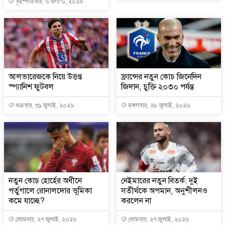
বৃহস্পতিবার, ৬ অগাস্ট, ২০২৬
আলভারেজকে নিয়ে উত্তপ্ত
ফ্রান্সের নতুন কোচ জিনেদিন
স্প্যানিশ ফুটবল
জিদান, চুক্তি ২০৩০ পর্যন্ত
শুক্রবার, ৩১ জুলাই, ২০২৬
মঙ্গলবার, ২৮ জুলাই, ২০২৬
নতুন কোচ হোর্হের অধীনে
নেইমারের নতুন বিতর্ক: দুই
পর্তুগালে রোনালদোর ভূমিকা
সতীর্থকে অপমান, অনুশীলনও
কমে যাচ্ছে?
করলেন না
সোমবার, ২৭ জুলাই, ২০২৬
সোমবার, ২৭ জুলাই, ২০২৬