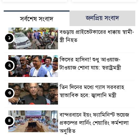
জনপ্রিয় সংবাদ
সর্বশেষ সংবাদ
বগুড়ায় প্রাইভেটকারের ধাক্কায় স্বামী-
১
স্ত্রী নিহত
কিসের হাসিনা! শুধু আওয়াজ-
২
টাওয়াজ শোনা যায়: স্বরাষ্ট্রমন্ত্রী
তিন দিনের মধ্যে গ্যাস সরবরাহ
৩
স্বাভাবিক হবে: জ্বালানি মন্ত্রী
বান্দরবানে ইয়ং ফ্যামিনিস্ট ভয়েজ
৪
প্রকল্পের লার্নিং শেয়ারিং কর্মশালা
অনুষ্ঠিত