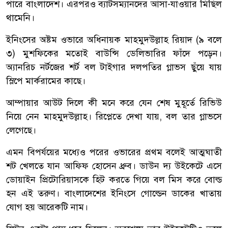
পারে বাংলাদেশ। এরপরও ব্যাটসম্যানদের আসা-যাওয়ার মিছিল
থামেনি।
ইনিংসের অষ্টম ওভারে অধিনায়ক মাহমুদউল্লাহ রিয়াদ (৯ বলে
৩) মুশফিকের মতোই বাউন্সি ডেলিভারির ফাঁদে পড়েন।
অ্যানরিচ নর্টজের শর্ট বল টাইগার দলপতির গ্লাভস ছুঁয়ে যায়
স্লিপে মার্করামের কাছে।
আম্পায়ার আউট দিলে কী মনে করে যেন শেষ মুহূর্তে রিভিউ
নিয়ে নেন মাহমুদউল্লাহ। রিপ্লেতে দেখা যায়, বল তার গ্লাভসে
লেগেছে।
এমন বিপর্যয়ের মধ্যেও পরের ওভারের প্রথম বলেই আত্মঘাতী
শট খেলতে যান আফিফ হোসেন ধ্রুব। ডাউন দ্য উইকেটে এসে
ডোয়াইন প্রিটোরিয়াসকে হিট করতে গিয়ে বল মিস করে বোল্ড
হন এই তরুণ। বাংলাদেশের ইনিংসে গোল্ডেন ডাকের খাতায়
যোগ হয় আরেকটি নাম।