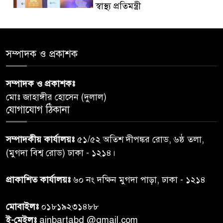
স্বাস্থ্য প্রতিমন্ত্রী
পররাষ্ট্রমন্ত্রীর কা‌ছে ইউএনডিপির
৫
আবাসিক প্রতিনিধির পরিচয়পত্র
সম্পাদক ও প্রকাশক
পেশ
সম্পাদক ও প্রকাশকঃ
শেয়ার কেলেঙ্কারি: সাকিবের বিরুদ্ধে
৬
মোঃ জাহাঙ্গীর হোসেন (দুলাল)
তদন্ত শেষ পর্যায়ে, দ্রুত চার্জশিট
যোগাযোগ ঠিকানা
রাতের মধ্যে ঢাকাসহ ১০ অঞ্চলে
৭
সম্পাদকীয় কার্যালয়ঃ
৫১/৫২ অতিশ দীপঙ্কর রোড, ৬ষ্ঠ তলা,
ঝড়বৃষ্টির পূর্বাভাস
(মুগদা বিশ্ব রোড) ঢাকা - ১২১৪।
প্রধানমন্ত্রীর সঙ্গে দেখা করে স্বপ্নপূরণ
প্রাকাশিত কার্যালয়ঃ
৬০ নং দক্ষিন মুগদা পাড়া, ঢাকা - ১২১৪
৮
অনুশ্রীর, মিলল হারমোনিয়াম
উপহার
মোবাইলঃ
০১৮১৯২৩১৪৮৮
ই-মেইলঃ
ainbartabd @gmail.com