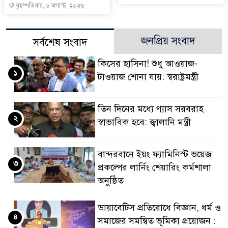
বৃহস্পতিবার, ৬ অগাস্ট, ২০২৬
জনপ্রিয় সংবাদ
সর্বশেষ সংবাদ
কিসের হাসিনা! শুধু আওয়াজ-
১
টাওয়াজ শোনা যায়: স্বরাষ্ট্রমন্ত্রী
তিন দিনের মধ্যে গ্যাস সরবরাহ
২
স্বাভাবিক হবে: জ্বালানি মন্ত্রী
বান্দরবানে ইয়ং ফ্যামিনিস্ট ভয়েজ
৩
প্রকল্পের লার্নিং শেয়ারিং কর্মশালা
অনুষ্ঠিত
ডায়াবেটিস প্রতিরোধে বিজ্ঞান, ধর্ম ও
৪
সমাজের সমন্বিত ভূমিকা প্রয়োজন :