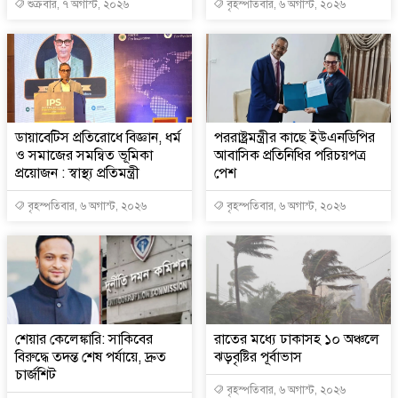
শুক্রবার, ৭ অগাস্ট, ২০২৬
বৃহস্পতিবার, ৬ অগাস্ট, ২০২৬
ডায়াবেটিস প্রতিরোধে বিজ্ঞান, ধর্ম
পররাষ্ট্রমন্ত্রীর কা‌ছে ইউএনডিপির
ও সমাজের সমন্বিত ভূমিকা
আবাসিক প্রতিনিধির পরিচয়পত্র
প্রয়োজন : স্বাস্থ্য প্রতিমন্ত্রী
পেশ
বৃহস্পতিবার, ৬ অগাস্ট, ২০২৬
বৃহস্পতিবার, ৬ অগাস্ট, ২০২৬
শেয়ার কেলেঙ্কারি: সাকিবের
রাতের মধ্যে ঢাকাসহ ১০ অঞ্চলে
বিরুদ্ধে তদন্ত শেষ পর্যায়ে, দ্রুত
ঝড়বৃষ্টির পূর্বাভাস
চার্জশিট
বৃহস্পতিবার, ৬ অগাস্ট, ২০২৬