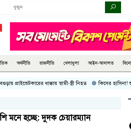
জাতিক
অর্থনীতি
রাজনীতি
খেলাধুলা
আইন-আদালত
বিন
্রাইভেটকারের ধাক্কায় স্বামী-স্ত্রী নিহত
কিসের হাসিনা! শুধু আওয়াজ
 মনে হচ্ছে: দুদক চেয়ারম্যান