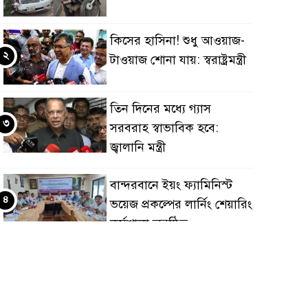
কিসের হাসিনা! শুধু আওয়াজ-
২
টাওয়াজ শোনা যায়: স্বরাষ্ট্রমন্ত্রী
তিন দিনের মধ্যে গ্যাস
৩
সরবরাহ স্বাভাবিক হবে:
জ্বালানি মন্ত্রী
বান্দরবানে ইয়ং ফ্যামিনিস্ট
৪
ভয়েজ প্রকল্পের লার্নিং শেয়ারিং
কর্মশালা অনুষ্ঠিত
ডায়াবেটিস প্রতিরোধে বিজ্ঞান,
৫
ধর্ম ও সমাজের সমন্বিত ভূমিকা
প্রয়োজন : স্বাস্থ্য প্রতিমন্ত্রী