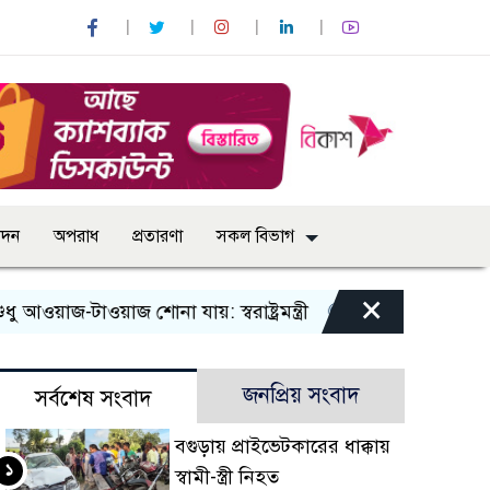
োদন
অপরাধ
প্রতারণা
সকল বিভাগ
×
-টাওয়াজ শোনা যায়: স্বরাষ্ট্রমন্ত্রী
তিন দিনের মধ্যে গ্যাস সরবর
জনপ্রিয় সংবাদ
সর্বশেষ সংবাদ
বগুড়ায় প্রাইভেটকারের ধাক্কায়
১
স্বামী-স্ত্রী নিহত