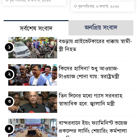
বৃহস্পতিবার, ৬ অগাস্ট, ২০২৬
বৃহস্পতিবার, ৬ অগাস্ট, ২০২৬
জনপ্রিয় সংবাদ
সর্বশেষ সংবাদ
বগুড়ায় প্রাইভেটকারের ধাক্কায় স্বামী-
১
স্ত্রী নিহত
কিসের হাসিনা! শুধু আওয়াজ-
২
টাওয়াজ শোনা যায়: স্বরাষ্ট্রমন্ত্রী
তিন দিনের মধ্যে গ্যাস সরবরাহ
৩
স্বাভাবিক হবে: জ্বালানি মন্ত্রী
বান্দরবানে ইয়ং ফ্যামিনিস্ট ভয়েজ
৪
প্রকল্পের লার্নিং শেয়ারিং কর্মশালা