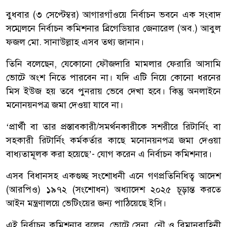
বুধবার (৩ সেপ্টেম্বর) আগারগাঁওয়ে নির্বাচন ভবনে এক সংবাদ
সম্মেলনে নির্বাচন কমিশনার ব্রিগেডিয়ার জেনারেল (অব.) আবুল
ফজল মো. সানাউল্লাহ এসব তথ্য জানান।
তিনি বলেছেন, যেকোনো ফৌজদারি মামলার ফেরারি আসামি
ভোটে অংশ নিতে পারবেন না। যদি এটি নিয়ে কোনো ধরনের
মিস ইউজ হয় তবে পুনরায় ভেবে দেখা হবে। কিন্তু অনলাইনে
মনোনয়নপত্র জমা দেওয়া যাবে না।
‘প্রার্থী বা তার প্রস্তাবকারী/সমর্থনকারীকে সশরীরে রিটার্নিং বা
সহকারী রিটার্নিং কর্মকর্তার কাছে মনোনয়নপত্র জমা দেওয়া
বাধ্যতামূলক করা হয়েছে’- যোগ করেন এ নির্বাচন কমিশনার।
এসব বিধানসহ একগুচ্ছ সংশোধনী এনে গণপ্রতিনিধিত্ব আদেশ
(আরপিও) ১৯৭২ (সংশোধন) অধ্যাদেশ ২০২৫ চূড়ান্ত করতে
আইন মন্ত্রণালয়ে ভেটিংয়ের জন্য পাঠিয়েছে ইসি।
এই নির্বাচন কমিশনার বলেন, ভোটে সেনা, নৌ ও বিমানবাহিনী