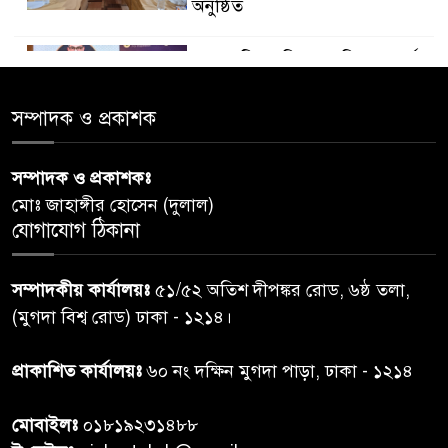
অনুষ্ঠিত
ডায়াবেটিস প্রতিরোধে বিজ্ঞান, ধর্ম ও
৫
সমাজের সমন্বিত ভূমিকা প্রয়োজন :
স্বাস্থ্য প্রতিমন্ত্রী
সম্পাদক ও প্রকাশক
পররাষ্ট্রমন্ত্রীর কা‌ছে ইউএনডিপির
সম্পাদক ও প্রকাশকঃ
৬
আবাসিক প্রতিনিধির পরিচয়পত্র
মোঃ জাহাঙ্গীর হোসেন (দুলাল)
পেশ
যোগাযোগ ঠিকানা
শেয়ার কেলেঙ্কারি: সাকিবের বিরুদ্ধে
৭
সম্পাদকীয় কার্যালয়ঃ
৫১/৫২ অতিশ দীপঙ্কর রোড, ৬ষ্ঠ তলা,
তদন্ত শেষ পর্যায়ে, দ্রুত চার্জশিট
(মুগদা বিশ্ব রোড) ঢাকা - ১২১৪।
রাতের মধ্যে ঢাকাসহ ১০ অঞ্চলে
প্রাকাশিত কার্যালয়ঃ
৬০ নং দক্ষিন মুগদা পাড়া, ঢাকা - ১২১৪
৮
ঝড়বৃষ্টির পূর্বাভাস
মোবাইলঃ
০১৮১৯২৩১৪৮৮
প্রধানমন্ত্রীর সঙ্গে দেখা করে স্বপ্নপূরণ