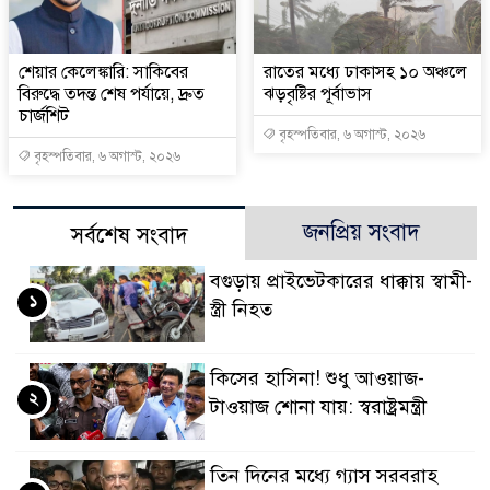
শেয়ার কেলেঙ্কারি: সাকিবের
রাতের মধ্যে ঢাকাসহ ১০ অঞ্চলে
বিরুদ্ধে তদন্ত শেষ পর্যায়ে, দ্রুত
ঝড়বৃষ্টির পূর্বাভাস
চার্জশিট
বৃহস্পতিবার, ৬ অগাস্ট, ২০২৬
বৃহস্পতিবার, ৬ অগাস্ট, ২০২৬
জনপ্রিয় সংবাদ
সর্বশেষ সংবাদ
বগুড়ায় প্রাইভেটকারের ধাক্কায় স্বামী-
১
স্ত্রী নিহত
কিসের হাসিনা! শুধু আওয়াজ-
২
টাওয়াজ শোনা যায়: স্বরাষ্ট্রমন্ত্রী
তিন দিনের মধ্যে গ্যাস সরবরাহ