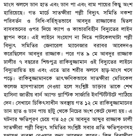
মাংস ঝলসে ডান হাত এবং ডান পা এবং বাম পায়ের কিছু অংশ
হারিয়েছে। গত মার্চে সাতক্ষীরা পল্লী বিদ্যুৎ সমিতি নকশা
পরিবর্তন ও বিধি-বর্হিভূতভাবে আবদুর রাজ্জাকের দ্বিতল
বাসবভনের ওপর দিয়ে ক্যাপ ও কাভারবিহীন বিদ্যুতের লাইন
স্থাপন করে। এই লাইনে সংযোগ না দিতে পাটকেলঘাটা পল্লী
বিদ্যুৎ সমিতির জেনারেল ম্যানেজার বরাবর আবেদনও
করেছিলেন আবদুর রাজ্জাক। পরে গত ৯ মে আবদুর রাজ্জাক
ঢালীর ৭ বছরের শিশুপুত্র রাকিবুজ্জামান ওই বিদ্যুতের লাইনে
বিদ্যুতায়িত হয় এবং এতে তার শরীর ঝলসে হাড়-মাংস খসে
পড়ে। রাকিবুজ্জামানকে তাৎক্ষণিকভাবে সাতক্ষীরা মেডিকেল
কলেজ হাসপাতালে নেওয়া হলে সংশ্লিষ্ট ডাক্তার তাকে শেখ
হাসিনা জাতীয় বার্ন অ্যান্ড প্লাস্টিক সার্জারি ইনস্টিটিউটে পাঠিয়ে
দেন। সেখানে চিকিৎসাধীন অবস্থায় গত ১২ মে রাকিবুজ্জামানের
ডান হাত ও ডান পায় হাঁটু থেকে নিচের অংশ কেটে ফেলা হয়। এ
ঘটনার ক্ষতিপূরণ চেয়ে গত ২৫ মে আবদুর আব্দুর রাজ্জাক ঢালী
সাতক্ষীরা পল্লী বিদ্যুৎ সমিতির সংশ্লিষ্ট সবার প্রতি ক্ষতিপূরণসহ
যথাযথ ব্যবস্থা নেওয়ার জন্য আবেদন করেন। কিন্তু বিবাদীরা