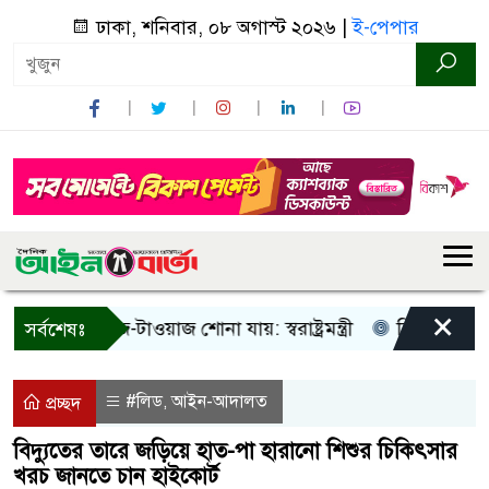
ঢাকা, শনিবার, ০৮ অগাস্ট ২০২৬ |
ই-পেপার
×
ুধু আওয়াজ-টাওয়াজ শোনা যায়: স্বরাষ্ট্রমন্ত্রী
তিন দিনের মধ্যে গ
সর্বশেষঃ
#লিড
আইন-আদালত
,
প্রচ্ছদ
বিদ্যুতের তারে জড়িয়ে হাত-পা হারানো শিশুর চিকিৎসার
খরচ জানতে চান হাইকোর্ট