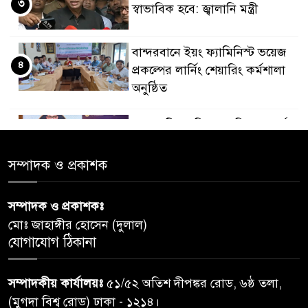
৩
স্বাভাবিক হবে: জ্বালানি মন্ত্রী
বান্দরবানে ইয়ং ফ্যামিনিস্ট ভয়েজ
৪
প্রকল্পের লার্নিং শেয়ারিং কর্মশালা
অনুষ্ঠিত
ডায়াবেটিস প্রতিরোধে বিজ্ঞান, ধর্ম ও
৫
সমাজের সমন্বিত ভূমিকা প্রয়োজন :
স্বাস্থ্য প্রতিমন্ত্রী
সম্পাদক ও প্রকাশক
পররাষ্ট্রমন্ত্রীর কা‌ছে ইউএনডিপির
সম্পাদক ও প্রকাশকঃ
৬
আবাসিক প্রতিনিধির পরিচয়পত্র
মোঃ জাহাঙ্গীর হোসেন (দুলাল)
পেশ
যোগাযোগ ঠিকানা
শেয়ার কেলেঙ্কারি: সাকিবের বিরুদ্ধে
৭
সম্পাদকীয় কার্যালয়ঃ
৫১/৫২ অতিশ দীপঙ্কর রোড, ৬ষ্ঠ তলা,
তদন্ত শেষ পর্যায়ে, দ্রুত চার্জশিট
(মুগদা বিশ্ব রোড) ঢাকা - ১২১৪।