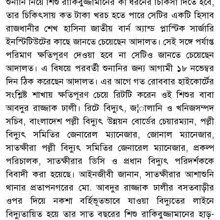
শুনানি নিয়ে শিশু রাকিবুজ্জামানের কী ধরনের চিকিসা দিতে হবে,
তার চিকিৎসায় কত টাকা খরচ হতে পারে সেটির একটি হিসাব
রাজধানীর শেখ হাসিনা জাতীয় বার্ন অ্যান্ড প্লাস্টিক সার্জারি
ইনস্টিটিউটের কাছে জানতে চেয়েছেন আদালত। সেই সঙ্গে পর্যাপ্ত
পরিমাণ ক্ষতিপূরণ দেওয়া হবে না সেটিও জানতে চেয়েছেন
আদালত। এ বিষয়ে পরবর্তী শুনানির জন্য আগামী ১৮ নভেম্বর
দিন ঠিক করেছেন আদালত। এর আগে গত রোববার হাইকোর্টের
সংশ্লিষ্ট শাখায় ক্ষতিপূরণ চেয়ে রিটটি করেন ওই শিশুর বাবা
আবদুর রাজ্জাক ঢালী। রিটে বিদ্যুৎ, জ¦ালানি ও খনিজসম্পদ
সচিব, বাংলাদেশ পল্লী বিদ্যুৎ উন্নয়ন বোর্ডের চেয়ারম্যান, পল্লী
বিদ্যুৎ সমিতির জেনারেল ম্যানেজার, জোনাল ম্যানেজার,
সাতক্ষীরা পল্লী বিদ্যুৎ সমিতির জেনারেল ম্যানেজার, প্রকল্প
পরিচালক, সাতক্ষীরার ডিসি ও প্রধান বিদ্যুৎ পরিদর্শককে
বিবাদী করা হয়েছে। আইনজীবী জানান, সাতক্ষীরার আশাশুনি
থানার প্রতাপনগরের মো. আবদুর রাজ্জাক ঢালীর বসতবাড়ীর
ওপর দিয়ে নকশা বর্হিভূতভাবে যাওয়া বিদ্যুতের লাইনে
বিদ্যুতায়িত হয়ে তার সাত বছরের শিশু রাকিবুজ্জামানের হাড়-