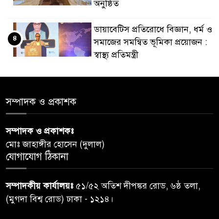
অনুষ্ঠিত
ডায়াবেটিস প্রতিরোধে বিজ্ঞান, ধর্ম ও
৪
সমাজের সমন্বিত ভূমিকা প্রয়োজন :
স্বাস্থ্য প্রতিমন্ত্রী
পররাষ্ট্রমন্ত্রীর কা‌ছে ইউএনডিপির
৫
আবাসিক প্রতিনিধির পরিচয়পত্র
সম্পাদক ও প্রকাশক
পেশ
সম্পাদক ও প্রকাশকঃ
শেয়ার কেলেঙ্কারি: সাকিবের বিরুদ্ধে
৬
মোঃ জাহাঙ্গীর হোসেন (দুলাল)
তদন্ত শেষ পর্যায়ে, দ্রুত চার্জশিট
যোগাযোগ ঠিকানা
রাতের মধ্যে ঢাকাসহ ১০ অঞ্চলে
৭
সম্পাদকীয় কার্যালয়ঃ
৫১/৫২ অতিশ দীপঙ্কর রোড, ৬ষ্ঠ তলা,
ঝড়বৃষ্টির পূর্বাভাস
(মুগদা বিশ্ব রোড) ঢাকা - ১২১৪।
প্রধানমন্ত্রীর সঙ্গে দেখা করে স্বপ্নপূরণ