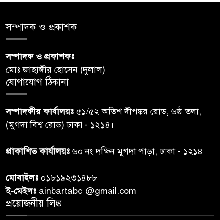
৫
সমাজের সমন্বিত ভূমিকা প্রয়োজন :
স্বাস্থ্য প্রতিমন্ত্রী
সম্পাদক ও প্রকাশক
পররাষ্ট্রমন্ত্রীর কা‌ছে ইউএনডিপির
সম্পাদক ও প্রকাশকঃ
৬
আবাসিক প্রতিনিধির পরিচয়পত্র
মোঃ জাহাঙ্গীর হোসেন (দুলাল)
পেশ
যোগাযোগ ঠিকানা
শেয়ার কেলেঙ্কারি: সাকিবের বিরুদ্ধে
৭
সম্পাদকীয় কার্যালয়ঃ
৫১/৫২ অতিশ দীপঙ্কর রোড, ৬ষ্ঠ তলা,
তদন্ত শেষ পর্যায়ে, দ্রুত চার্জশিট
(মুগদা বিশ্ব রোড) ঢাকা - ১২১৪।
রাতের মধ্যে ঢাকাসহ ১০ অঞ্চলে
প্রাকাশিত কার্যালয়ঃ
৬০ নং দক্ষিন মুগদা পাড়া, ঢাকা - ১২১৪
৮
ঝড়বৃষ্টির পূর্বাভাস
মোবাইলঃ
০১৮১৯২৩১৪৮৮
প্রধানমন্ত্রীর সঙ্গে দেখা করে স্বপ্নপূরণ
ই-মেইলঃ
ainbartabd @gmail.com
৯
অনুশ্রীর, মিলল হারমোনিয়াম
প্রয়োজনীয় লিঙ্ক
উপহার