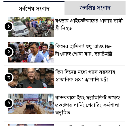
জনপ্রিয় সংবাদ
সর্বশেষ সংবাদ
বগুড়ায় প্রাইভেটকারের ধাক্কায় স্বামী-
১
স্ত্রী নিহত
কিসের হাসিনা! শুধু আওয়াজ-
২
টাওয়াজ শোনা যায়: স্বরাষ্ট্রমন্ত্রী
তিন দিনের মধ্যে গ্যাস সরবরাহ
৩
স্বাভাবিক হবে: জ্বালানি মন্ত্রী
বান্দরবানে ইয়ং ফ্যামিনিস্ট ভয়েজ
৪
প্রকল্পের লার্নিং শেয়ারিং কর্মশালা
অনুষ্ঠিত
ডায়াবেটিস প্রতিরোধে বিজ্ঞান, ধর্ম ও