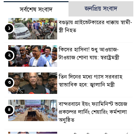
জনপ্রিয় সংবাদ
সর্বশেষ সংবাদ
বগুড়ায় প্রাইভেটকারের ধাক্কায় স্বামী-
১
স্ত্রী নিহত
কিসের হাসিনা! শুধু আওয়াজ-
২
টাওয়াজ শোনা যায়: স্বরাষ্ট্রমন্ত্রী
তিন দিনের মধ্যে গ্যাস সরবরাহ
৩
স্বাভাবিক হবে: জ্বালানি মন্ত্রী
বান্দরবানে ইয়ং ফ্যামিনিস্ট ভয়েজ
৪
প্রকল্পের লার্নিং শেয়ারিং কর্মশালা
অনুষ্ঠিত
ডায়াবেটিস প্রতিরোধে বিজ্ঞান, ধর্ম ও