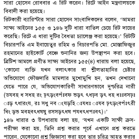
সারা হোসেন রোববার এ রিট করেন। রিটে আইন মন্ত্রণালয়কে
বিবাদী করা হয়েছে।
রিটকারী ব্যারিস্টার সারা হোসেন সাংবাদিকদের বলেন, ‘আমরা
সাক্ষ্য আইনের ১৫৫ ও ১৪৬ দুটি ধারা বাতিল চেয়ে রিট দায়ের
করেছি। রিটে এ ধারা দুটির বৈধতা চ্যালেঞ্জ করা হয়েছে।’ রিটটি
বিচারপতি এম ইনায়েতুর রহিম ও বিচারপতি মো. মোস্তাফিজুর
রহমানের হাইকোর্ট বেঞ্চে শুনানির জন্য উপস্থাপন করা হবে।
ব্রিটিশ আমলে প্রণীত সাক্ষ্য আইনের ১৫৫(৪) ধারায় বলা হয়েছে,
‘কোনো ব্যক্তি যখন বলাৎকার বা শ্লীলতাহানির চেষ্টার
অভিযোগে ফৌজদারি মামলার মুখোমুখি হন, তখন দেখানো
যেতে পারে যে, অভিযোগকারিণী সাধারণভাবে দুশ্চরিত্র নারী
(ডযবহ ধ সধহ রং ঢ়ৎড়ংবপঁঃবফ ভড়ৎ ৎধঢ়ব ড়ৎ ধহ ধঃঃবসঢ়ঃ
ঃড় ৎধারংয, রঃ সধু নব ংযড়হি ঃযধঃ ঃযব ঢ়ৎড়ংবপঁঃৎরী
ধিং ড়ভ মবহবৎধষষু রসসড়ৎধষ পযধৎধপঃবৎ)।’
১৪৬ ধারার ৩ উপধারায় বলা হয়, ‘যখন একটি সাক্ষী ক্রস-
পরীক্ষা করা হয়, তিনি প্রশ্ন করার পূর্বে এখানে প্রশ্ন করতে
পারেন, যেকোনো প্রশ্ন জিজ্ঞাসা করা হবে তার চরিত্র আহত করার