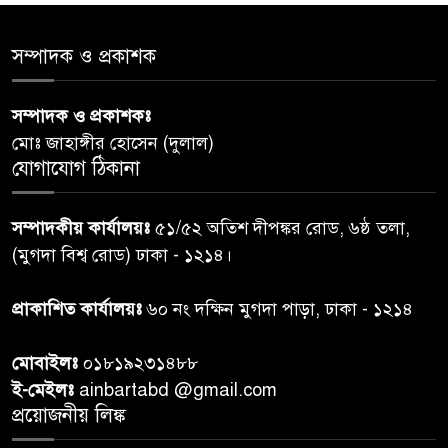
৫
সমাজের সমন্বিত ভূমিকা প্রয়োজন :
স্বাস্থ্য প্রতিমন্ত্রী
সম্পাদক ও প্রকাশক
পররাষ্ট্রমন্ত্রীর কা‌ছে ইউএনডিপির
সম্পাদক ও প্রকাশকঃ
৬
আবাসিক প্রতিনিধির পরিচয়পত্র
মোঃ জাহাঙ্গীর হোসেন (দুলাল)
পেশ
যোগাযোগ ঠিকানা
শেয়ার কেলেঙ্কারি: সাকিবের বিরুদ্ধে
৭
সম্পাদকীয় কার্যালয়ঃ
৫১/৫২ অতিশ দীপঙ্কর রোড, ৬ষ্ঠ তলা,
তদন্ত শেষ পর্যায়ে, দ্রুত চার্জশিট
(মুগদা বিশ্ব রোড) ঢাকা - ১২১৪।
রাতের মধ্যে ঢাকাসহ ১০ অঞ্চলে
প্রাকাশিত কার্যালয়ঃ
৬০ নং দক্ষিন মুগদা পাড়া, ঢাকা - ১২১৪
৮
ঝড়বৃষ্টির পূর্বাভাস
মোবাইলঃ
০১৮১৯২৩১৪৮৮
প্রধানমন্ত্রীর সঙ্গে দেখা করে স্বপ্নপূরণ
ই-মেইলঃ
ainbartabd @gmail.com
৯
অনুশ্রীর, মিলল হারমোনিয়াম
প্রয়োজনীয় লিঙ্ক
উপহার