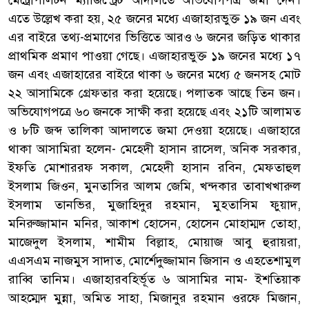
মেট্রোপলিটন ম্যাজিস্ট্রেট আদালতে অভিযোগপত্র জমা দেন।
এতে উল্লেখ করা হয়, ২৫ জনের মধ্যে এজাহারভুক্ত ১৯ জন এবং
এর বাইরে তথ্য-প্রমাণের ভিত্তিতে আরও ৬ জনের জড়িত থাকার
প্রাথমিক প্রমাণ পাওয়া গেছে। এজাহারভুক্ত ১৯ জনের মধ্যে ১৭
জন এবং এজাহারের বাইরে থাকা ৬ জনের মধ্যে ৫ জনসহ মোট
২২ আসামিকে গ্রেফতার করা হয়েছে। পলাতক আছে তিন জন।
অভিযোগপত্রে ৬০ জনকে সাক্ষী করা হয়েছে এবং ২১টি আলামত
ও ৮টি জব্দ তালিকা আদালতে জমা দেওয়া হয়েছে। এজাহারে
থাকা আসামিরা হলেন- মেহেদী হাসান রাসেল, অনিক সরকার,
ইফতি মোশাররফ সকাল, মেহেদী হাসান রবিন, মেফতাহুল
ইসলাম জিওন, মুনতাসির আলম জেমি, খন্দকার তাবাখখারুল
ইসলাম তানভির, মুজাহিদুর রহমান, মুহতাসিম ফুয়াদ,
মনিরুজ্জামান মনির, আকাশ হোসেন, হোসেন মোহাম্মদ তোহা,
মাজেদুল ইসলাম, শামীম বিল্লাহ, মোয়াজ আবু হুরায়রা,
এএসএম নাজমুস সাদাত, মোর্শেদুজ্জামান জিসান ও এহতেশামুল
রাব্বি তানিম। এজাহারবহির্ভূত ৬ আসামির নাম- ইশতিয়াক
আহম্মেদ মুন্না, অমিত সাহা, মিজানুর রহমান ওরফে মিজান,