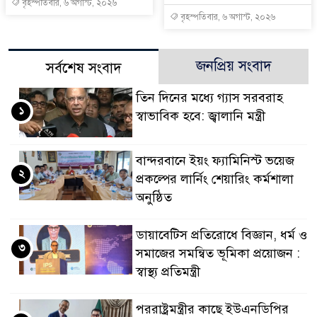
বৃহস্পতিবার, ৬ অগাস্ট, ২০২৬
বৃহস্পতিবার, ৬ অগাস্ট, ২০২৬
জনপ্রিয় সংবাদ
সর্বশেষ সংবাদ
তিন দিনের মধ্যে গ্যাস সরবরাহ
১
স্বাভাবিক হবে: জ্বালানি মন্ত্রী
বান্দরবানে ইয়ং ফ্যামিনিস্ট ভয়েজ
২
প্রকল্পের লার্নিং শেয়ারিং কর্মশালা
অনুষ্ঠিত
ডায়াবেটিস প্রতিরোধে বিজ্ঞান, ধর্ম ও
৩
সমাজের সমন্বিত ভূমিকা প্রয়োজন :
স্বাস্থ্য প্রতিমন্ত্রী
পররাষ্ট্রমন্ত্রীর কা‌ছে ইউএনডিপির