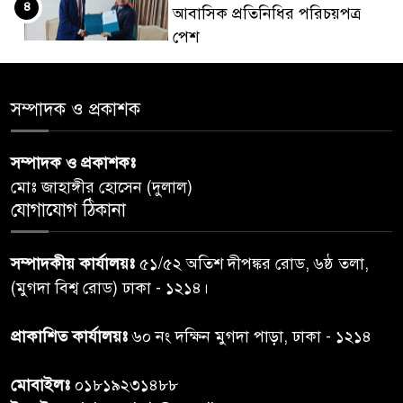
৪
আবাসিক প্রতিনিধির পরিচয়পত্র
পেশ
শেয়ার কেলেঙ্কারি: সাকিবের বিরুদ্ধে
৫
সম্পাদক ও প্রকাশক
তদন্ত শেষ পর্যায়ে, দ্রুত চার্জশিট
সম্পাদক ও প্রকাশকঃ
রাতের মধ্যে ঢাকাসহ ১০ অঞ্চলে
৬
মোঃ জাহাঙ্গীর হোসেন (দুলাল)
ঝড়বৃষ্টির পূর্বাভাস
যোগাযোগ ঠিকানা
প্রধানমন্ত্রীর সঙ্গে দেখা করে স্বপ্নপূরণ
৭
সম্পাদকীয় কার্যালয়ঃ
৫১/৫২ অতিশ দীপঙ্কর রোড, ৬ষ্ঠ তলা,
অনুশ্রীর, মিলল হারমোনিয়াম
(মুগদা বিশ্ব রোড) ঢাকা - ১২১৪।
উপহার
প্রাকাশিত কার্যালয়ঃ
৬০ নং দক্ষিন মুগদা পাড়া, ঢাকা - ১২১৪
২০ আগস্ট রাষ্ট্রপতি নির্বাচন,
৮
তফসিল প্রকাশ নির্বাচন কমিশনের
মোবাইলঃ
০১৮১৯২৩১৪৮৮