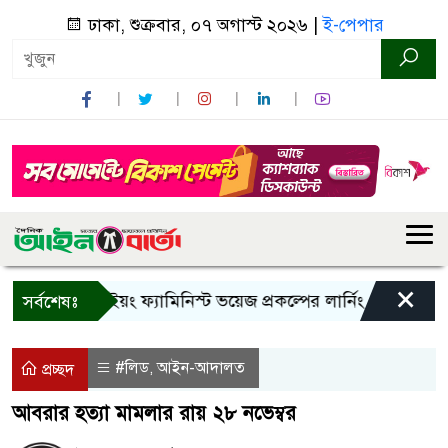
ঢাকা, শুক্রবার, ০৭ অগাস্ট ২০২৬ |
ই-পেপার
×
বান্দরবানে ইয়ং ফ্যামিনিস্ট ভয়েজ প্রকল্পের লার্নিং শেয়ারিং কর্মশাল
সর্বশেষঃ
#লিড
আইন-আদালত
,
প্রচ্ছদ
আবরার হত্যা মামলার রায় ২৮ নভেম্বর