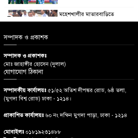
মহেশখালীর মাতারবাড়িতে
৫
পৌঁছেছেন প্রধানমন্ত্রী
সম্পাদক ও প্রকাশক
ডিএমপির অভিযানে ৫০৪ জন
৬
গ্রেপ্তার, মামলা ৩৫
সম্পাদক ও প্রকাশকঃ
মোঃ জাহাঙ্গীর হোসেন (দুলাল)
গাজার ধ্বংসস্তূপে মিলল আরও ১৯
যোগাযোগ ঠিকানা
৭
লাশ, নিখোঁজ ৮ হাজারের বেশি
সম্পাদকীয় কার্যালয়ঃ
৫১/৫২ অতিশ দীপঙ্কর রোড, ৬ষ্ঠ তলা,
কুলাউড়া সীমান্তে বিএসএফের
(মুগদা বিশ্ব রোড) ঢাকা - ১২১৪।
৮
গুলিতে বাংলাদেশি যুবক নিহত
প্রাকাশিত কার্যালয়ঃ
৬০ নং দক্ষিন মুগদা পাড়া, ঢাকা - ১২১৪
বাংলাদেশি বৃদ্ধকে বিএসএফ ধরে
৯
মোবাইলঃ
০১৮১৯২৩১৪৮৮
নেওয়ার পর ভারতীয় নাগরিক আটক