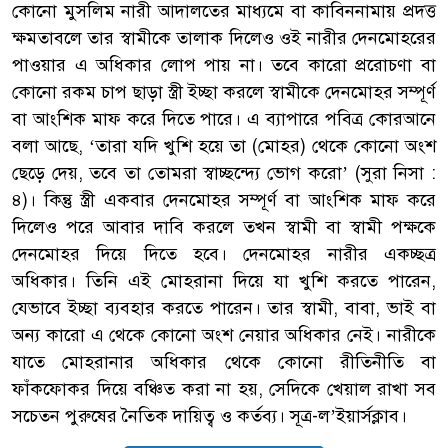
কোনো মুসলিম নারী আদালতের মাধ্যমে বা কাবিননামায় প্রদত্ত
ক্ষমতাবলে তার স্বামীকে তালাক দিলেও ওই নারীর দেনমোহরের
পাওয়ার এ অধিকার লোপ পায় না। তবে কারো প্ররোচণা বা
কোনো রকম চাপ ছাড়া স্ত্রী ইচ্ছা করলে স্বামীকে দেনমোহর সম্পূর্ণ
বা আংশিক মাফ করে দিতে পারে। এ ব্যাপারে পবিত্র কোরআনে
বলা আছে, ‘তারা যদি খুশি হয়ে তা (মোহর) থেকে কোনো অংশ
ছেড়ে দেয়, তবে তা তোমরা স্বাচ্ছন্দ্যে ভোগ করো’ (সুরা নিসা :
৪)। কিন্তু স্ত্রী একবার দেনমোহর সম্পূর্ণ বা আংশিক মাফ করে
দিলেও পরে আবার দাবি করলে তখন স্বামী বা স্বামী পক্ষকে
দেনমোহর দিয়ে দিতে হবে। দেনমোহর নারীর একচ্ছত্র
অধিকার। তিনি এই মোহরানা দিয়ে যা খুশি করতে পারেন,
যেভাবে ইচ্ছা ব্যবহার করতে পারেন। তার স্বামী, বাবা, ভাই বা
অন্য কারো এ থেকে কোনো অংশ নেয়ার অধিকার নেই। নারীকে
যাতে মোহরানার অধিকার থেকে কোনো রীতিনীতি বা
ফাঁকফোকর দিয়ে বঞ্চিত করা না হয়, সেদিকে খেয়াল রাখা সব
সচেতন পুরুষের নৈতিক দায়িত্ব ও কর্তব্য। সূত্র-ল’ইয়ার্সক্লাব।