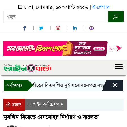
ঢাকা, সোমবার, ১০ অগাস্ট ২০২৬ |
ই-পেপার
×
রাষ্ট্রপতি নির্বাচনে বিএনপির দুই মনোনয়নপত্র সংগ্রহ
কাল এসএস
সর্বশেষঃ
আইন কর্ণার
টপ ৯
,
প্রচ্ছদ
মুসলিম বিয়েতে দেনমোহর নির্ধারণ ও বাস্তবতা