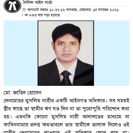
দৈনিক আইন বার্তা
আপডেট সময়ঃ ১০:২৬:১৯ অপরাহ্ন, সোমবার, ১৫ নভেম্বর ২০২১
/
৮৪৩ বার পড়া হয়েছে
মো: জাহিদ হোসেন
দেনমোহর মুসলিম নারীর একটি আইনগত অধিকার। সব সময়ই
স্ত্রীর কাছে তা স্বামীর ঋণ যত দিন না তা পুরোপুরি পরিশোধ করা
হয়। এমনকি কোনো মুসলিম নারী আদালতের মাধ্যমে বা
কাবিননামায় প্রদত্ত ক্ষমতাবলে তার স্বামীকে তালাক দিলেও ওই
নারীর দেনমোহর পাওয়ার এই অধিকার লোপ পায় না।