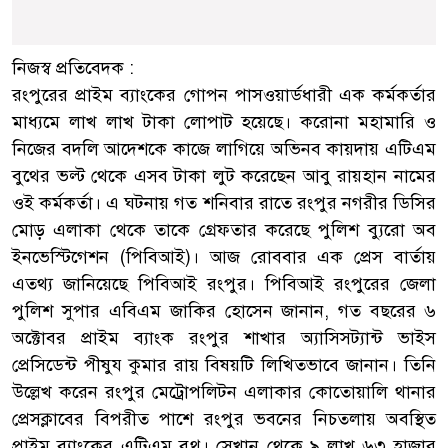
নিজস্ব প্রতিবেদক :
রংপুরের প্রাইম ব্যাংকের গোপন পাসওয়ার্ডধারী এক কর্মকর্তার
মাধ্যমে লাখ লাখ টাকা লোপাট হয়েছে। করোনা মহামারি ও
নিজের বদলি আদেশকে কাজে লাগিয়ে অভিনব কায়দায় এটিএম
বুথের ভল্ট থেকে এসব টাকা লুট করেছেন আবু রায়হান নামের
ওই কর্মকর্তা। এ ঘটনায় গত শনিবার রাতে রংপুর নগরীর ডিসির
মোড় এলাকা থেকে তাকে গ্রেফতার করেছে পুলিশ ব্যুরো অব
ইনভেস্টিগেশন (পিবিআই)। আজ রোববার এক প্রেস বার্তায়
এতথ্য জানিয়েছে পিবিআই রংপুর। পিবিআই রংপুরের জেলা
পুলিশ সুপার এবিএম জাকির হোসেন জানান, গত বছরের ৬
অক্টোবর প্রাইম ব্যাংক রংপুর শাখার অ্যাসিসট্যান্ট ভাইস
প্রেসিডেন্ট পীষুয কুমার রায় বিষয়টি লিখিতভাবে জানান। তিনি
উল্লেখ করেন রংপুর মেট্রোপলিটন এলাকার কোতোয়ালি থানার
প্রেসক্লাবের বিপরীত পাশে রংপুর ভবনের নিচতলায় অবস্থিত
প্রাইম ব্যাংকের এটিএম বুথ। সেখান থেকে ৯ লাখ ৬৩ হাজার