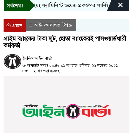
×
বান্দরবানে ইয়ং ফ্যামিনিস্ট ভয়েজ প্রকল্পের লার্নিং শেয়ারিং কর্মশা
সর্বশেষঃ
আইন-আদালত
টপ ৯
,
প্রচ্ছদ
প্রাইম ব্যাংকের টাকা লুট, হোতা ব্যাংকেরই পাসওয়ার্ডধারী
কর্মকর্তা
দৈনিক আইন বার্তা
আপডেট সময়ঃ ০৯:৪৬:৩১ অপরাহ্ন, রবিবার, ২১ নভেম্বর ২০২১
/
৭৭২ বার পড়া হয়েছে