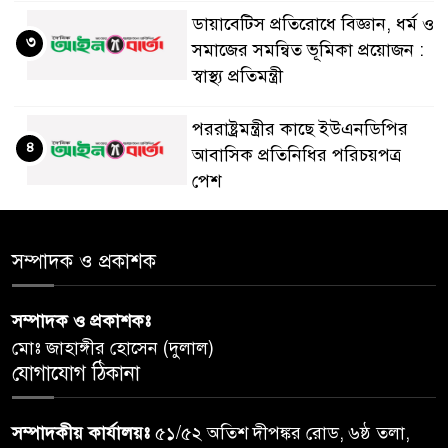
ডায়াবেটিস প্রতিরোধে বিজ্ঞান, ধর্ম ও
৩
সমাজের সমন্বিত ভূমিকা প্রয়োজন :
স্বাস্থ্য প্রতিমন্ত্রী
পররাষ্ট্রমন্ত্রীর কা‌ছে ইউএনডিপির
৪
আবাসিক প্রতিনিধির পরিচয়পত্র
পেশ
শেয়ার কেলেঙ্কারি: সাকিবের বিরুদ্ধে
৫
সম্পাদক ও প্রকাশক
তদন্ত শেষ পর্যায়ে, দ্রুত চার্জশিট
সম্পাদক ও প্রকাশকঃ
রাতের মধ্যে ঢাকাসহ ১০ অঞ্চলে
৬
মোঃ জাহাঙ্গীর হোসেন (দুলাল)
ঝড়বৃষ্টির পূর্বাভাস
যোগাযোগ ঠিকানা
প্রধানমন্ত্রীর সঙ্গে দেখা করে স্বপ্নপূরণ
৭
সম্পাদকীয় কার্যালয়ঃ
৫১/৫২ অতিশ দীপঙ্কর রোড, ৬ষ্ঠ তলা,
অনুশ্রীর, মিলল হারমোনিয়াম