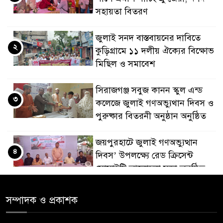
সহায়তা বিতরণ
জুলাই সনদ বাস্তবায়নের দাবিতে
২
কুড়িগ্রামে ১১ দলীয় ঐক্যের বিক্ষোভ
মিছিল ও সমাবেশ
সিরাজগঞ্জ সবুজ কানন স্কুল এন্ড
৩
কলেজে জুলাই গণঅভ্যুথান দিবস ও
পুরুষ্কার বিতরনী অনুষ্ঠান অনুষ্ঠিত
জয়পুরহাটে জুলাই গণঅভ্যুত্থান
৪
দিবস’ উপলক্ষ্যে রেড ক্রিসেন্ট
সোসাইটি আলোচনা সভা অনুষ্ঠিত
‘জুলাইয়ের চেতনায় গড়িব দেশ’,
সম্পাদক ও প্রকাশক
৫
লামায় যথাযোগ্য মর্যাদায় পালিত
হইল ‘জুলাই গণ-অভ্যুত্থান