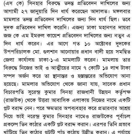
(এস কে) সিনহার বিরুদ্ধে তদন্ত প্রতিবেদন দাখিলের জন্য
আগামী ২৭ জানুয়ারি দিন ধার্য করেছেন আদালত। মঙ্গলবার
মামলার তদন্ত প্রতিবেদন দাখিলের জন্য দিন ধার্য ছিল। তবে
দুদক প্রতিবেদন দাখিল করেনি। এজন্য ঢাকা মহানগর দায়রা
জজ কে এম ইমরুল কায়েশ প্রতিবেদন দাখিলের জন্য নতুন এ
দিন ধার্য করেন। এর আগে গত ১০ অক্টোবর দুদকের
উপপরিচালক মো. গুলশান আনোয়ার প্রধান বাদী হয়ে সমন্বিত
জেলা কার্যালয় ঢাকা-১-এ মামলাটি করেন। মামলায় তার
বিরুদ্ধে নিজের ভাই ও আত্মীয়ের নামে ৭ কোটি ১৪ লাখ টাকা
সম্পদ অর্জন করে তা স্থানান্তর ও হস্তান্তরের অভিযোগ আনা
হয়েছে। মামলার অভিযোগ থেকে জানা যায়, সাবেক প্রধান
বিচারপতি সুরেন্দ্র কুমার সিনহা রাজধানী উন্নয়ন কর্তৃপক্ষ
(রাজউক) থেকে উত্তরা আবাসিক এলাকায় নিজের নামে একটি
প্লট বরাদ্দ নেন। পরে ক্ষমতার অপব্যবহার করে প্রতারণার আশ্রয়
নিয়ে ভাই নরেন্দ্র কুমার সিনহার নামেও রাজউকের পূর্বাচল
প্রকল্পে তিন কাঠার একটি প্লট বরাদ্দ করান। এরপর তিনি প্রভাব
খাঁটিয়ে তিন কাঠার প্লটটি পাঁচ কাঠায় উন্নীত করান। এ পর্যায়ে