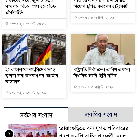
১ বছরের মধ্যে জুলাই হত্যা
সাভারে এমপির স্ত্রীর সভাপতি
মামলার বিচার শেষ হবে: চিফ
নিয়োগ স্থগিত করলেন হাইকোর্ট
প্রসিকিউটর
মঙ্গলবার, ৪ অগাস্ট, ২০২৬
মঙ্গলবার, ৪ অগাস্ট, ২০২৬
ইসরায়েলকে নাৎসিদের সঙ্গে
রাষ্ট্রপতি নির্বাচনের তারিখ এখনো
তুলনা করা অপরাধ নয়, জার্মান
নির্ধারিত হয়নি: ইসি সচিব
আদালত
সোমবার, ৩ অগাস্ট, ২০২৬
মঙ্গলবার, ৪ অগাস্ট, ২০২৬
জনপ্রিয় সংবাদ
সর্বশেষ সংবাদ
রোয়াংছড়িতে বন্যাদুর্গত পরিবারের
১
পাশে এমপি সাচিং প্রু জেরী, নগদ