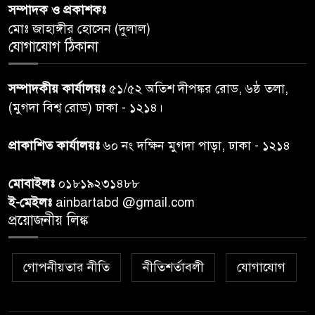
সম্পাদক ও প্রকাশকঃ
দিবস-২০২৬’।
মোঃ জাহাঙ্গীর হোসেন (দুলাল)
যোগাযোগ ঠিকানা
নরসিংদীতে জুলাই শহীদদের স্মরণে
৬
দোয়া মাহফিল ও ৯৩ জন দুস্থের
সম্পাদকীয় কার্যালয়ঃ
৫১/৫২ অতিশ দীপঙ্কর রোড, ৬ষ্ঠ তলা,
মাঝে ১৩ লক্ষ ১৫ হাজার টাকা
বিতরণ
(মুগদা বিশ্ব রোড) ঢাকা - ১২১৪।
বান্দরবানে বন্যায় ক্ষতিগ্রস্তদের
প্রাকাশিত কার্যালয়ঃ
৬০ নং দক্ষিন মুগদা পাড়া, ঢাকা - ১২১৪
৭
বিএনপি”র ত্রাণ বিতরণ
মোবাইলঃ
০১৮১৯২৩১৪৮৮
ই-মেইলঃ
ainbartabd @gmail.com
দক্ষিণ চট্টগ্রামের এক অসহায় ও
প্রয়োজনীয় লিঙ্ক
৮
আশ্রয়হীন পরিবারের পাশে দাঁড়িয়ে
দৃষ্টান্ত স্থাপন করেছে “চট্টলা ব্লাড
ডোনার্স ক্লাব” এবং “হাসিমুখ পরিবার”
গোপনীয়তার নীতি
নীতিশর্তাবলী
যোগাযোগ
শেখ হাসিনার বক্তব্য প্রচার করলে
৯