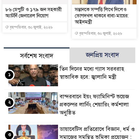
৮৬ ডেপুটি ও ১৭৯ জন সহকারী
সন্তানকে সম্পত্তি লিখে দিলেও
অ্যাটর্নি জেনারেল নিয়োগ
ভোগদখল থাকবে বাবা-মায়ের:
আইনমন্ত্রী
বৃহস্পতিবার, ৩০ জুলাই, ২০২৬
বৃহস্পতিবার, ৩০ জুলাই, ২০২৬
জনপ্রিয় সংবাদ
সর্বশেষ সংবাদ
তিন দিনের মধ্যে গ্যাস সরবরাহ
১
স্বাভাবিক হবে: জ্বালানি মন্ত্রী
বান্দরবানে ইয়ং ফ্যামিনিস্ট ভয়েজ
২
প্রকল্পের লার্নিং শেয়ারিং কর্মশালা
অনুষ্ঠিত
ডায়াবেটিস প্রতিরোধে বিজ্ঞান, ধর্ম ও
৩
সমাজের সমন্বিত ভূমিকা প্রয়োজন :