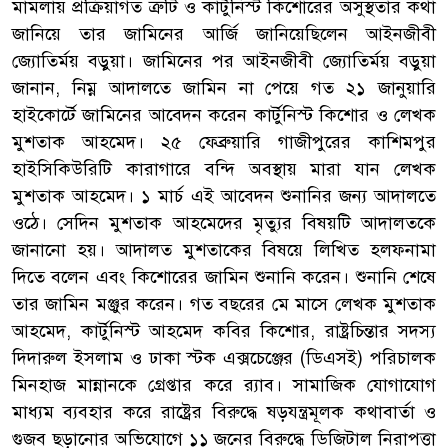
মামলায় প্রক্রিয়াগত ত্রুটি ও কার্টুনিস্ট কিশোরের অসুস্থতার কথা
জানিয়ে তার জামিনের আর্জি জানিয়েছিলেন আইনজীবী
জ্যোতির্ময় বড়ুয়া। জামিনের পর আইনজীবী জ্যোতির্ময় বড়ুয়া
জানান, নিম্ন আদালতে জামিন না পেয়ে গত ২১ জানুয়ারি
হাইকোর্টে জামিনের আবেদন করেন কার্টুনিস্ট কিশোর ও লেখক
মুশতাক আহমেদ। ২৫ ফেব্রুয়ারি গাজীপুরের কাশিমপুর
হাইসিকিউরিটি কারাগারে বন্দি অবস্থায় মারা যান লেখক
মুশতাক আহমেদ। ১ মার্চ এই আবেদন শুনানির জন্য আদালতে
ওঠে। সেদিন মুশতাক আহমেদের মৃত্যুর বিষয়টি আদালতকে
জানানো হয়। আদালত মুশতাকের বিষয়ে লিখিত হলফনামা
দিতে বলেন এবং কিশোরের জামিন শুনানি করেন। শুনানি শেষে
তার জামিন মঞ্জুর করেন। গত বছরের মে মাসে লেখক মুশতাক
আহমেদ, কার্টুনিস্ট আহমেদ কবির কিশোর, রাষ্ট্রচিন্তার সদস্য
দিদারুল ইসলাম ও ঢাকা স্টক এক্সচেঞ্জের (ডিএসই) পরিচালক
মিনহাজ মান্নানকে গ্রেপ্তার করে র‌্যাব। সামাজিক যোগাযোগ
মাধ্যম ব্যবহার করে রাষ্ট্রের বিরুদ্ধে ষড়যন্ত্রমূলক কথাবার্তা ও
গুজব ছড়ানোর অভিযোগে ১১ জনের বিরুদ্ধে ডিজিটাল নিরাপত্তা