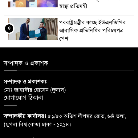
স্বাস্থ্য প্রতিমন্ত্রী
পররাষ্ট্রমন্ত্রীর কা‌ছে ইউএনডিপির
৪
আবাসিক প্রতিনিধির পরিচয়পত্র
পেশ
শেয়ার কেলেঙ্কারি: সাকিবের বিরুদ্ধে
৫
সম্পাদক ও প্রকাশক
তদন্ত শেষ পর্যায়ে, দ্রুত চার্জশিট
সম্পাদক ও প্রকাশকঃ
রাতের মধ্যে ঢাকাসহ ১০ অঞ্চলে
৬
মোঃ জাহাঙ্গীর হোসেন (দুলাল)
ঝড়বৃষ্টির পূর্বাভাস
যোগাযোগ ঠিকানা
প্রধানমন্ত্রীর সঙ্গে দেখা করে স্বপ্নপূরণ
৭
সম্পাদকীয় কার্যালয়ঃ
৫১/৫২ অতিশ দীপঙ্কর রোড, ৬ষ্ঠ তলা,
অনুশ্রীর, মিলল হারমোনিয়াম
(মুগদা বিশ্ব রোড) ঢাকা - ১২১৪।
উপহার