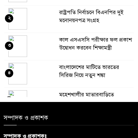
রাষ্ট্রপতি নির্বাচনে বিএনপির দুই
২
মনোনয়নপত্র সংগ্রহ
কাল এসএসসি পরীক্ষার ফল প্রকাশ
৩
উদ্বোধন করবেন শিক্ষামন্ত্রী
বাংলাদেশের মাটিতে ভারতের
৪
সিরিজ নিয়ে নতুন শঙ্কা
মহেশখালীর মাতারবাড়িতে
৫
পৌঁছেছেন প্রধানমন্ত্রী
সম্পাদক ও প্রকাশক
ডিএমপির অভিযানে ৫০৪ জন
৬
গ্রেপ্তার, মামলা ৩৫
সম্পাদক ও প্রকাশকঃ