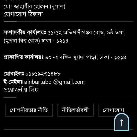
মোঃ জাহাঙ্গীর হোসেন (দুলাল)
গাজার ধ্বংসস্তূপে মিলল আরও ১৯
যোগাযোগ ঠিকানা
৭
লাশ, নিখোঁজ ৮ হাজারের বেশি
সম্পাদকীয় কার্যালয়ঃ
৫১/৫২ অতিশ দীপঙ্কর রোড, ৬ষ্ঠ তলা,
কুলাউড়া সীমান্তে বিএসএফের
(মুগদা বিশ্ব রোড) ঢাকা - ১২১৪।
৮
গুলিতে বাংলাদেশি যুবক নিহত
প্রাকাশিত কার্যালয়ঃ
৬০ নং দক্ষিন মুগদা পাড়া, ঢাকা - ১২১৪
বাংলাদেশি বৃদ্ধকে বিএসএফ ধরে
৯
মোবাইলঃ
০১৮১৯২৩১৪৮৮
নেওয়ার পর ভারতীয় নাগরিক আটক
ই-মেইলঃ
ainbartabd @gmail.com
প্রয়োজনীয় লিঙ্ক
বগুড়ায় প্রাইভেটকারের ধাক্কায় স্বামী-
১০
স্ত্রী নিহত
গোপনীয়তার নীতি
নীতিশর্তাবলী
যোগাযোগ