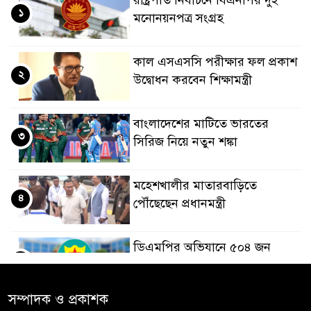
রাষ্ট্রপতি নির্বাচনে বিএনপির দুই
১
মনোনয়নপত্র সংগ্রহ
কাল এসএসসি পরীক্ষার ফল প্রকাশ
২
উদ্বোধন করবেন শিক্ষামন্ত্রী
বাংলাদেশের মাটিতে ভারতের
৩
সিরিজ নিয়ে নতুন শঙ্কা
মহেশখালীর মাতারবাড়িতে
৪
পৌঁছেছেন প্রধানমন্ত্রী
ডিএমপির অভিযানে ৫০৪ জন
৫
গ্রেপ্তার, মামলা ৩৫
সম্পাদক ও প্রকাশক
গাজার ধ্বংসস্তূপে মিলল আরও ১৯