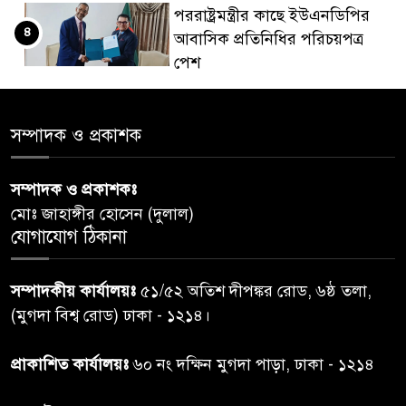
পররাষ্ট্রমন্ত্রীর কা‌ছে ইউএনডিপির
৪
আবাসিক প্রতিনিধির পরিচয়পত্র
পেশ
শেয়ার কেলেঙ্কারি: সাকিবের বিরুদ্ধে
৫
সম্পাদক ও প্রকাশক
তদন্ত শেষ পর্যায়ে, দ্রুত চার্জশিট
সম্পাদক ও প্রকাশকঃ
রাতের মধ্যে ঢাকাসহ ১০ অঞ্চলে
৬
মোঃ জাহাঙ্গীর হোসেন (দুলাল)
ঝড়বৃষ্টির পূর্বাভাস
যোগাযোগ ঠিকানা
প্রধানমন্ত্রীর সঙ্গে দেখা করে স্বপ্নপূরণ
৭
সম্পাদকীয় কার্যালয়ঃ
৫১/৫২ অতিশ দীপঙ্কর রোড, ৬ষ্ঠ তলা,
অনুশ্রীর, মিলল হারমোনিয়াম
(মুগদা বিশ্ব রোড) ঢাকা - ১২১৪।
উপহার
প্রাকাশিত কার্যালয়ঃ
৬০ নং দক্ষিন মুগদা পাড়া, ঢাকা - ১২১৪
২০ আগস্ট রাষ্ট্রপতি নির্বাচন,
৮
তফসিল প্রকাশ নির্বাচন কমিশনের