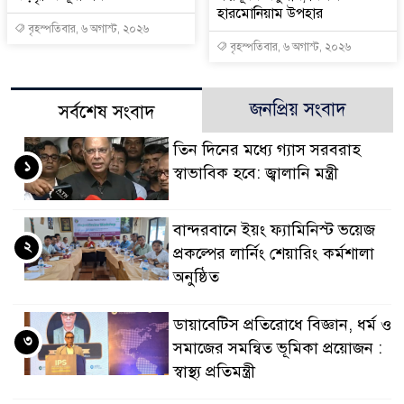
হারমোনিয়াম উপহার
বৃহস্পতিবার, ৬ অগাস্ট, ২০২৬
বৃহস্পতিবার, ৬ অগাস্ট, ২০২৬
জনপ্রিয় সংবাদ
সর্বশেষ সংবাদ
তিন দিনের মধ্যে গ্যাস সরবরাহ
১
স্বাভাবিক হবে: জ্বালানি মন্ত্রী
বান্দরবানে ইয়ং ফ্যামিনিস্ট ভয়েজ
২
প্রকল্পের লার্নিং শেয়ারিং কর্মশালা
অনুষ্ঠিত
ডায়াবেটিস প্রতিরোধে বিজ্ঞান, ধর্ম ও
৩
সমাজের সমন্বিত ভূমিকা প্রয়োজন :
স্বাস্থ্য প্রতিমন্ত্রী