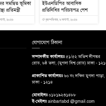
ের সমন্বিত ভূমিকা
ইউএনডিপির আবাসিক
থ্য প্রতিমন্ত্রী
প্রতিনিধির পরিচয়পত্র পেশ
অগাস্ট, ২০২৬
বৃহস্পতিবার, ৬ অগাস্ট, ২০২৬
যোগাযোগ ঠিকানা
সম্পাদকীয় কার্যালয়ঃ
৫১/৫২ অতিশ দীপঙ্কর
রোড, ৬ষ্ঠ তলা, (মুগদা বিশ্ব রোড) ঢাকা - ১২
প্রাকাশিত কার্যালয়ঃ
৬০ নং দক্ষিন মুগদা পাড়া,
ঢাকা - ১২১৪
মোবাইলঃ
০১৮১৯২৩১৪৮৮
ই-মেইলঃ
ainbartabd @gmail.com