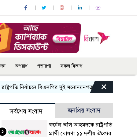
োদন
অপরাধ
প্রতারণা
সকল বিভাগ
×
্রপতি নির্বাচনে বিএনপির দুই মনোনয়নপত্র সংগ্রহ
কাল এসএসসি পর
জনপ্রিয় সংবাদ
সর্বশেষ সংবাদ
কর্নেল অলি আহমদকে রাষ্ট্রপতি
১
প্রার্থী ঘোষণা ১১ দলীয় ঐক্যের