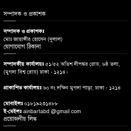
সম্পাদক ও প্রকাশক
ডিএমপির অভিযানে ৫০৪ জন
৬
গ্রেপ্তার, মামলা ৩৫
সম্পাদক ও প্রকাশকঃ
মোঃ জাহাঙ্গীর হোসেন (দুলাল)
গাজার ধ্বংসস্তূপে মিলল আরও ১৯
যোগাযোগ ঠিকানা
৭
লাশ, নিখোঁজ ৮ হাজারের বেশি
সম্পাদকীয় কার্যালয়ঃ
৫১/৫২ অতিশ দীপঙ্কর রোড, ৬ষ্ঠ তলা,
কুলাউড়া সীমান্তে বিএসএফের
(মুগদা বিশ্ব রোড) ঢাকা - ১২১৪।
৮
গুলিতে বাংলাদেশি যুবক নিহত
প্রাকাশিত কার্যালয়ঃ
৬০ নং দক্ষিন মুগদা পাড়া, ঢাকা - ১২১৪
বাংলাদেশি বৃদ্ধকে বিএসএফ ধরে
৯
মোবাইলঃ
০১৮১৯২৩১৪৮৮
নেওয়ার পর ভারতীয় নাগরিক আটক
ই-মেইলঃ
ainbartabd @gmail.com
প্রয়োজনীয় লিঙ্ক
বগুড়ায় প্রাইভেটকারের ধাক্কায় স্বামী-
১০
স্ত্রী নিহত